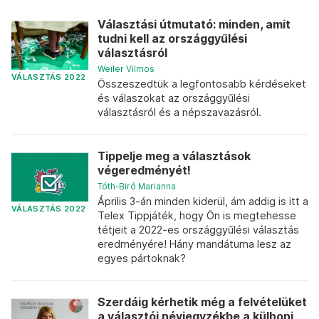
Választási útmutató: minden, amit
tudni kell az országgyűlési
választásról
Weiler Vilmos
VÁLASZTÁS 2022
Összeszedtük a legfontosabb kérdéseket
és válaszokat az országgyűlési
választásról és a népszavazásról.
Tippelje meg a választások
végeredményét!
Tóth-Biró Marianna
Április 3-án minden kiderül, ám addig is itt a
VÁLASZTÁS 2022
Telex Tippjáték, hogy Ön is megtehesse
tétjeit a 2022-es országgyűlési választás
eredményére! Hány mandátuma lesz az
egyes pártoknak?
Szerdáig kérhetik még a felvételüket
a választói névjegyzékbe a külhoni