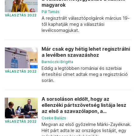
magyarok
Pál Tamás
VÁLASZTÁS 2022
A regisztrált választópolgárok március 19-
től kaphatják meg a választási
levélcsomagjukat.
Már csak egy hétig lehet regisztrálni
a levélben szavazáshoz
Barnóczki Brigitta
Eddig a legtöbben romániai és szerbiai
VÁLASZTÁS 2022
értesítési címet adtak meg a regisztráció
során.
A sorsoláson eldőlt, hogy az
ellenzéki pártszövetség listája lesz
az első a szavazólapon, a...
Cseke Balázs
VÁLASZTÁS 2022
Megvan az első győzelme Márki-Zayéknak.
Hét párt adta le az országos listáját, egy