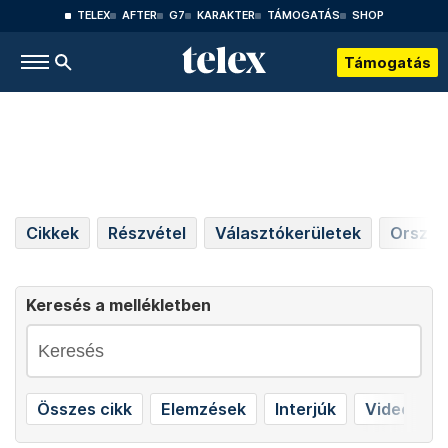
TELEX
AFTER
G7
KARAKTER
TÁMOGATÁS
SHOP
Támogatás
Cikkek
Részvétel
Választókerületek
Országo
Keresés a mellékletben
Összes cikk
Elemzések
Interjúk
Videók