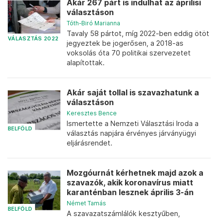
Akár 267 párt is indulhat az áprilisi
választáson
Tóth-Biró Marianna
Tavaly 58 pártot, míg 2022-ben eddig ötöt
VÁLASZTÁS 2022
jegyeztek be jogerősen, a 2018-as
voksolás óta 70 politikai szervezetet
alapítottak.
Akár saját tollal is szavazhatunk a
választáson
Keresztes Bence
Ismertette a Nemzeti Választási Iroda a
BELFÖLD
választás napjára érvényes járványügyi
eljárásrendet.
Mozgóurnát kérhetnek majd azok a
szavazók, akik koronavírus miatt
karanténban lesznek április 3-án
Német Tamás
BELFÖLD
A szavazatszámlálók kesztyűben,