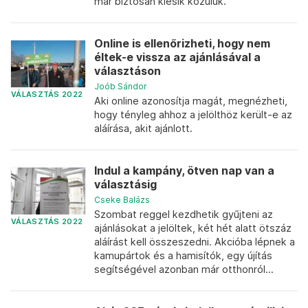
már biztosan kiesik közülük.
Online is ellenőrizheti, hogy nem
éltek-e vissza az ajánlásával a
választáson
Joób Sándor
VÁLASZTÁS 2022
Aki online azonosítja magát, megnézheti,
hogy tényleg ahhoz a jelölthöz került-e az
aláírása, akit ajánlott.
Indul a kampány, ötven nap van a
választásig
Cseke Balázs
Szombat reggel kezdhetik gyűjteni az
VÁLASZTÁS 2022
ajánlásokat a jelöltek, két hét alatt ötszáz
aláírást kell összeszedni. Akcióba lépnek a
kamupártok és a hamisítók, egy újítás
segítségével azonban már otthonról...