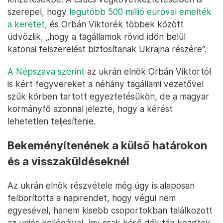
szerepel, hogy
legutóbb 500 millió euróval emelték
a keretet
, és Orbán Viktorék többek között
üdvözlik, „hogy a tagállamok rövid időn belül
katonai felszerelést biztosítanak Ukrajna részére”.
A Népszava szerint
az ukrán elnök Orbán Viktortól
is kért fegyvereket a néhány tagállami vezetővel
szűk körben tartott egyeztetésükön, de a magyar
kormányfő azonnal jelezte, hogy a kérést
lehetetlen teljesítenie.
Bekeményítenének a külső határokon
és a visszaküldéseknél
Az ukrán elnök részvétele még úgy is alaposan
felborította a napirendet, hogy végül nem
egyesével, hanem kisebb csoportokban találkozott
az uniós kollégáival, így csak késő délután kezdtek