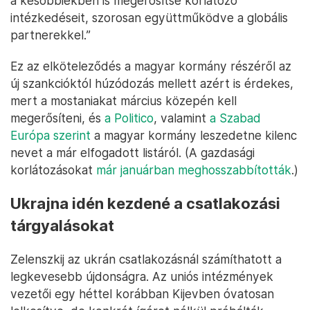
a későbbiekben is megerősítse korlátozó
intézkedéseit, szorosan együttműködve a globális
partnerekkel.”
Ez az elköteleződés a magyar kormány részéről az
új szankcióktól húzódozás mellett azért is érdekes,
mert a mostaniakat március közepén kell
megerősíteni, és
a Politico
, valamint
a Szabad
Európa szerint
a magyar kormány leszedetne kilenc
nevet a már elfogadott listáról. (A gazdasági
korlátozásokat
már januárban meghosszabbították
.)
Ukrajna idén kezdené a csatlakozási
tárgyalásokat
Zelenszkij az ukrán csatlakozásnál számíthatott a
legkevesebb újdonságra. Az uniós intézmények
vezetői egy héttel korábban Kijevben óvatosan