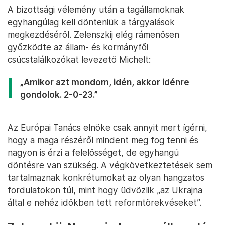
A bizottsági vélemény után a tagállamoknak
egyhangúlag kell dönteniük a tárgyalások
megkezdéséről. Zelenszkij elég rámenősen
győzködte az állam- és kormányfői
csúcstalálkozókat levezető Michelt:
„Amikor azt mondom, idén, akkor idénre
gondolok. 2-0-23.”
Az Európai Tanács elnöke csak annyit mert ígérni,
hogy a maga részéről mindent meg fog tenni és
nagyon is érzi a felelősséget, de egyhangú
döntésre van szükség. A végkövetkeztetések sem
tartalmaznak konkrétumokat az olyan hangzatos
fordulatokon túl, mint hogy üdvözlik „az Ukrajna
által e nehéz időkben tett reformtörekvéseket”.