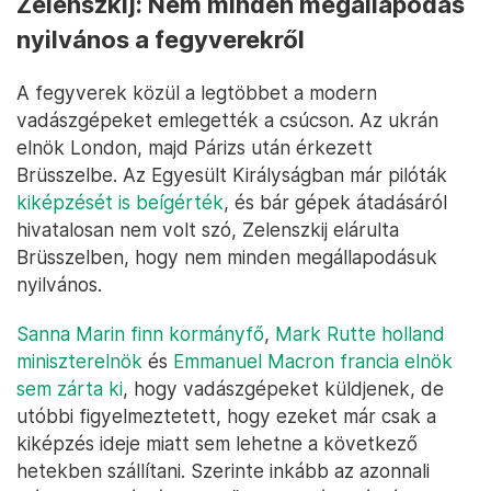
Zelenszkij: Nem minden megállapodás
nyilvános a fegyverekről
A fegyverek közül a legtöbbet a modern
vadászgépeket emlegették a csúcson. Az ukrán
elnök London, majd Párizs után érkezett
Brüsszelbe. Az Egyesült Királyságban már pilóták
kiképzését is beígérték
, és bár gépek átadásáról
hivatalosan nem volt szó, Zelenszkij elárulta
Brüsszelben, hogy nem minden megállapodásuk
nyilvános.
Sanna Marin finn kormányfő
,
Mark Rutte holland
miniszterelnök
és
Emmanuel Macron francia elnök
sem zárta ki
, hogy vadászgépeket küldjenek, de
utóbbi figyelmeztetett, hogy ezeket már csak a
kiképzés ideje miatt sem lehetne a következő
hetekben szállítani. Szerinte inkább az azonnali