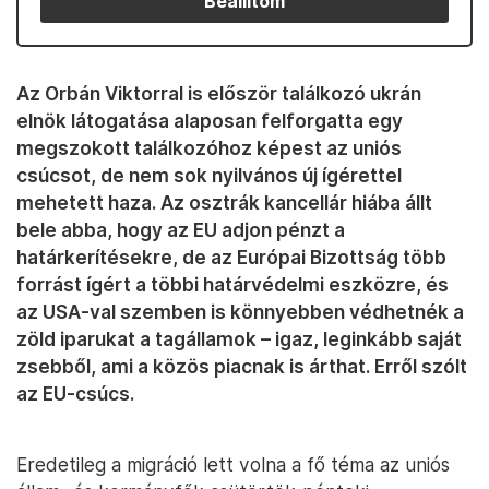
Beállítom
Az Orbán Viktorral is először találkozó ukrán
elnök látogatása alaposan felforgatta egy
megszokott találkozóhoz képest az uniós
csúcsot, de nem sok nyilvános új ígérettel
mehetett haza. Az osztrák kancellár hiába állt
bele abba, hogy az EU adjon pénzt a
határkerítésekre, de az Európai Bizottság több
forrást ígért a többi határvédelmi eszközre, és
az USA-val szemben is könnyebben védhetnék a
zöld iparukat a tagállamok – igaz, leginkább saját
zsebből, ami a közös piacnak is árthat. Erről szólt
az EU-csúcs.
Eredetileg a migráció lett volna a fő téma az uniós