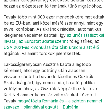
hozzá az előzetesen fő témának tűnő migrációhoz.
Tavaly több mint 900 ezer menedékkérelmet adtak
be az EU-ban, ami közel másfélszer annyi, mint egy
évvel korábban. Az ukránok ráadásul automatikus
ideiglenes védelmet kaptak, így
az uniós statisztikai
hivatal, az Eurostat adatai szerint
főleg szírek, az
USA 2021-es kivonulása óta tálib uralom alatt élő
afgánok, valamint törökök jelentkeztek.
Lakosságarányosan Ausztria kapta a legtöbb
kérelmet, ahol egy botrány után alaposan
visszaerősödött a bevándorlásellenes Osztrák
Szabadságpárt, így nem csoda, ha a fő politikai
vetélytársához, az Osztrák Néppárthoz tartozó
Karl Nehammer kancellár változásokat követelt.
Tavaly
megvétózta Románia és – a szintén nemmel
szavazó Hollandiával együtt – Bulgária