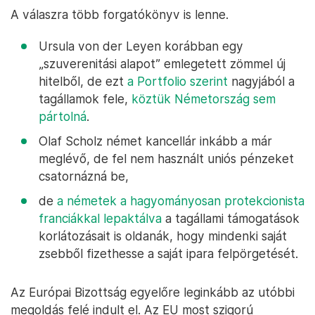
A válaszra több forgatókönyv is lenne.
Ursula von der Leyen korábban egy
„szuverenitási alapot” emlegetett zömmel új
hitelből, de ezt
a Portfolio szerint
nagyjából a
tagállamok fele,
köztük Németország sem
pártolná
.
Olaf Scholz német kancellár inkább a már
meglévő, de fel nem használt uniós pénzeket
csatornázná be,
de
a németek a hagyományosan protekcionista
franciákkal lepaktálva
a tagállami támogatások
korlátozásait is oldanák, hogy mindenki saját
zsebből fizethesse a saját ipara felpörgetését.
Az Európai Bizottság egyelőre leginkább az utóbbi
megoldás felé indult el. Az EU most szigorú