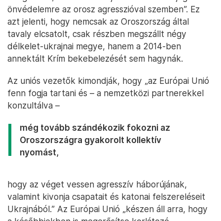
önvédelemre az orosz agresszióval szemben”. Ez
azt jelenti, hogy nemcsak az Oroszország által
tavaly elcsatolt, csak részben megszállt négy
délkelet-ukrajnai megye, hanem a 2014-ben
annektált Krím bekebelezését sem hagynák.
Az uniós vezetők kimondják, hogy „az Európai Unió
fenn fogja tartani és – a nemzetközi partnerekkel
konzultálva –
még tovább szándékozik fokozni az
Oroszországra gyakorolt kollektív
nyomást,
hogy az véget vessen agresszív háborújának,
valamint kivonja csapatait és katonai felszereléseit
Ukrajnából.” Az Európai Unió „készen áll arra, hogy