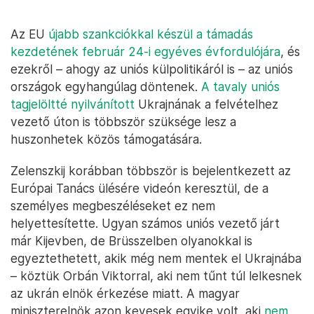
Az EU
újabb szankciókkal készül a támadás
kezdetének február 24-i egyéves évfordulójára
, és
ezekről – ahogy az uniós külpolitikáról is – az uniós
országok egyhangúlag döntenek.
A tavaly uniós
tagjelöltté nyilvánított
Ukrajnának a felvételhez
vezető úton is többször szüksége lesz a
huszonhetek közös támogatására.
Zelenszkij korábban többször is bejelentkezett az
Európai Tanács ülésére videón keresztül, de a
személyes megbeszéléseket ez nem
helyettesítette. Ugyan számos uniós vezető járt
már Kijevben, de Brüsszelben olyanokkal is
egyeztethetett, akik még nem mentek el Ukrajnába
– köztük Orbán Viktorral, aki nem tűnt túl lelkesnek
az ukrán elnök érkezése miatt. A magyar
miniszterelnök azon kevesek egyike volt, aki
nem