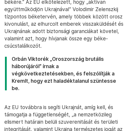
békére.” Az EU elkötelezett, hogy „aktívan
együttműködjön Ukrajnával” Volodimir Zelenszkij
tízpontos béketervén, amely többek között orosz
kivonulást, az elhurcolt emberek visszaküldését és
Ukrajnának adott biztonsági garanciákat követel,
valamint azt, hogy hívjanak össze egy béke-
csúcstalálkozót.
Orbán Viktorék „Oroszország brutális
háborújáról” írnak a
végkövetkeztetésekben, és felszólítják a
Kremlt, hogy ezt haladéktalanul szüntesse
be.
Az EU továbbra is segíti Ukrajnát, amíg kell, és
támogatja a függetlenségét, „a nemzetközileg
elismert határain belüli szuverenitását és területi
integritását, valamint Ukrajna természetes jogát az