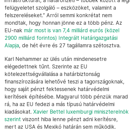
infrastruktúrát, a határőrizeti – többek között a légi
felügyeletet szolgáló – eszközöket, valamint a
felszereléseket.” Arról semmi konkrétat nem
mondtak, hogy honnan jönne ez a több pénz. Az
EU-nak
már most is van 7,4 milliárd eurós (közel
2900 milliárd forintos) Integrált Határigazgatási
Alapja
, de hét évre és 27 tagállamra szétosztva.
Karl Nehammer az ülés után mindenesetre
elégedettnek tűnt. Szerinte az EU
kötelezettségvállalása a határbiztonság
finanszírozására lehetővé teszi a tagországoknak,
hogy saját pénzt fektessenek határvédelmi
kerítések építésébe. Magyarul több pénzük marad
rá, ha az EU fedezi a más típusú határvédelmi
kiadásokat.
Xavier Bettel luxemburgi miniszterelnök
szerint
viszont hiba lenne pénzt adni kerítésre,
mert az USA és Mexikó határán sem működik.