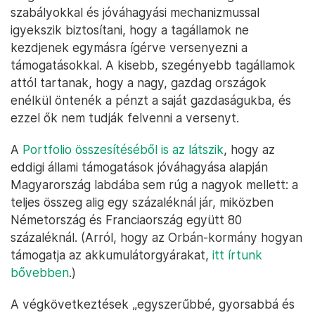
szabályokkal és jóváhagyási mechanizmussal
igyekszik biztosítani, hogy a tagállamok ne
kezdjenek egymásra ígérve versenyezni a
támogatásokkal. A kisebb, szegényebb tagállamok
attól tartanak, hogy a nagy, gazdag országok
enélkül öntenék a pénzt a saját gazdaságukba, és
ezzel ők nem tudják felvenni a versenyt.
A
Portfolio összesítéséből is az látszik
, hogy az
eddigi állami támogatások jóváhagyása alapján
Magyarország labdába sem rúg a nagyok mellett: a
teljes összeg alig egy százaléknál jár, miközben
Németország és Franciaország együtt 80
százaléknál. (Arról, hogy az Orbán-kormány hogyan
támogatja az akkumulátorgyárakat,
itt írtunk
bővebben
.)
A végkövetkeztések „egyszerűbbé, gyorsabbá és