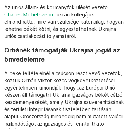
Az uniós állam- és kormányfők ülését vezető
Charles Michel szerint
ukrán kollégájuk
elmondhatta, mire van szüksége katonailag, hogyan
lehetne békét kötni, és egyeztethetnek Ukrajna
uniós csatlakozási folyamatáról.
Orbánék támogatják Ukrajna jogát az
önvédelemre
A béke feltételeinél a csúcson részt vevő vezetők,
köztük Orbán Viktor közös végkövetkeztetései
egyértelműen kimondják, hogy „az Európai Unió
készen áll támogatni Ukrajna igazságos békét célzó
kezdeményezését, amely Ukrajna szuverenitásának
és területi integritásának tiszteletben tartásán
alapul. Oroszország mindeddig nem mutatott valódi
hajlandóságot az igazságos és fenntartható