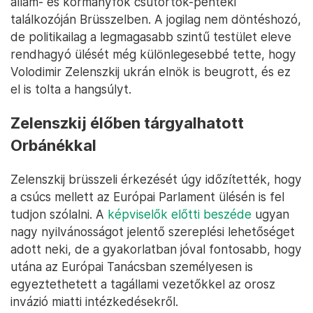
állam- és kormányfők csütörtök-pénteki
találkozóján Brüsszelben. A jogilag nem döntéshozó,
de politikailag a legmagasabb szintű testület eleve
rendhagyó ülését még különlegesebbé tette, hogy
Volodimir Zelenszkij ukrán elnök is beugrott, és ez
el is tolta a hangsúlyt.
Zelenszkij élőben tárgyalhatott
Orbánékkal
Zelenszkij brüsszeli érkezését úgy időzítették, hogy
a csúcs mellett az Európai Parlament ülésén is fel
tudjon szólalni. A
képviselők előtti beszéde
ugyan
nagy nyilvánosságot jelentő szereplési lehetőséget
adott neki, de a gyakorlatban jóval fontosabb, hogy
utána az Európai Tanácsban személyesen is
egyeztethetett a tagállami vezetőkkel az orosz
invázió miatti intézkedésekről.