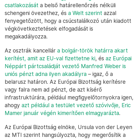
csatlakozását
a belső határellenőrzés nélküli
schengeni övezethez, és
a Welt szerint
azzal
fenyegetőzött, hogy a csúcstalálkozó után kiadott
végkövetkeztetések elfogadását is
megakadályozza.
Az osztrák kancellár
a bolgár-török határra akart
kerítést, amit az EU-val fizettetne ki
, és
az Európai
Néppárt pártcsaládját vezető Manfred Weber is
uniós pénzt adna ilyen akadályra
– igaz, ő a
belarusz határon. Az Európai Bizottság kerítésre
vagy falra nem ad pénzt, de azt kísérő
infrastruktúrára, például megfigyelőtornyokra igen,
ahogy
azt például a testület vezető szóvivője, Eric
Mamer január végén kimerítően elmagyarázta
.
Az Európai Bizottság elnöke, Ursula von der Leyen
az MTI szerint hangsúlyozta, hogy megerősítik a