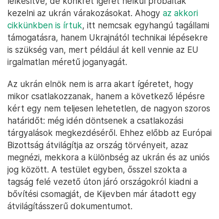
lelkesítve, de konkrét ígéret nélkül próbálták
kezelni az ukrán várakozásokat. Ahogy
az akkori
cikkünkben is írtuk
, itt nemcsak egyhangú tagállami
támogatásra, hanem Ukrajnától technikai lépésekre
is szükség van, mert például át kell vennie az EU
irgalmatlan méretű joganyagát.
Az ukrán elnök nem is arra akart ígéretet, hogy
mikor csatlakozzanak, hanem a következő lépésre
kért egy nem teljesen lehetetlen, de nagyon szoros
határidőt: még idén döntsenek a csatlakozási
tárgyalások megkezdéséről. Ehhez előbb az Európai
Bizottság átvilágítja az ország törvényeit, azaz
megnézi, mekkora a különbség az ukrán és az uniós
jog között. A testület egyben, ősszel szokta a
tagság felé vezető úton járó országokról kiadni a
bővítési csomagját, de Kijevben már átadott egy
átvilágításszerű dokumentumot.