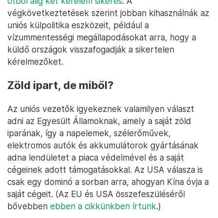
ötből alig két kérelem sikeres
. A
végkövetkeztetések szerint jobban kihasználnák az
uniós külpolitika eszközeit, például a
vízummentességi megállapodásokat arra, hogy a
küldő országok visszafogadják a sikertelen
kérelmezőket.
Zöld ipart, de miből?
Az uniós vezetők igyekeznek valamilyen választ
adni az Egyesült Államoknak, amely a saját zöld
iparának, így a napelemek, szélerőművek,
elektromos autók és akkumulátorok gyártásának
adna lendületet a piaca védelmével és a saját
cégeinek adott támogatásokkal. Az USA válasza is
csak egy dominó a sorban arra, ahogyan Kína óvja a
saját cégeit. (Az EU és USA összefeszüléséről
bővebben
ebben a cikkünkben írtunk
.)