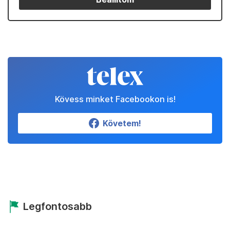
Kövess minket Facebookon is!
Követem!
Legfontosabb