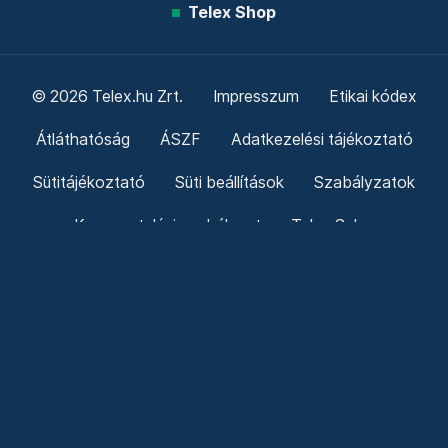
Telex Shop
© 2026 Telex.hu Zrt.
Impresszum
Etikai kódex
Átláthatóság
ÁSZF
Adatkezelési tájékoztató
Sütitájékoztató
Süti beállítások
Szabályzatok
Kommentelési szabályzat
Telex Sales