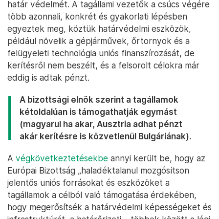
határ védelmét. A tagállami vezetők a csúcs végére
több azonnali, konkrét és gyakorlati lépésben
egyeztek meg, köztük határvédelmi eszközök,
például növelik a gépjárművek, őrtornyok és a
felügyeleti technológia uniós finanszírozását, de
kerítésről nem beszélt, és a felsorolt célokra már
eddig is adtak pénzt.
A bizottsági elnök szerint a tagállamok
kétoldalúan is támogathatják egymást
(magyarul ha akar, Ausztria adhat pénzt
akár kerítésre is közvetlenül Bulgáriának).
A
végkövetkeztetésekbe
annyi került be, hogy az
Európai Bizottság „haladéktalanul mozgósítson
jelentős uniós forrásokat és eszközöket a
tagállamok a célból való támogatása érdekében,
hogy megerősítsék a határvédelmi képességeket és