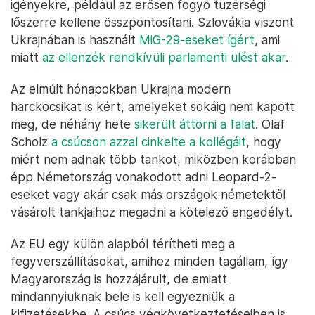
igényekre, például az erősen fogyó tüzérségi
lőszerre kellene összpontosítani. Szlovákia viszont
Ukrajnában is használt
MiG-29-eseket ígért
, ami
miatt
az ellenzék rendkívüli parlamenti ülést akar
.
Az elmúlt hónapokban Ukrajna modern
harckocsikat is kért, amelyeket sokáig nem kapott
meg, de néhány hete
sikerült áttörni a falat
. Olaf
Scholz
a csúcson azzal cinkelte a kollégáit
, hogy
miért nem adnak több tankot, miközben korábban
épp Németország vonakodott adni Leopard-2-
eseket vagy akár csak más országok németektől
vásárolt tankjaihoz megadni a kötelező engedélyt.
Az EU egy külön alapból térítheti meg a
fegyverszállításokat, amihez minden tagállam, így
Magyarország is hozzájárult, de emiatt
mindannyiuknak bele is kell egyezniük a
kifizetésekbe. A csúcs végkövetkeztetéseiben is