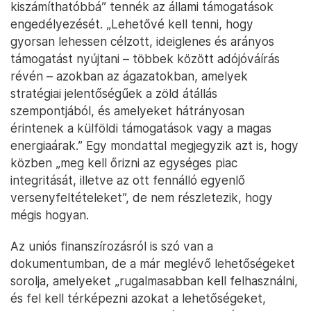
kiszámíthatóbbá” tennék az állami támogatások
engedélyezését. „Lehetővé kell tenni, hogy
gyorsan lehessen célzott, ideiglenes és arányos
támogatást nyújtani – többek között adójóváírás
révén – azokban az ágazatokban, amelyek
stratégiai jelentőségűek a zöld átállás
szempontjából, és amelyeket hátrányosan
érintenek a külföldi támogatások vagy a magas
energiaárak.” Egy mondattal megjegyzik azt is, hogy
közben „meg kell őrizni az egységes piac
integritását, illetve az ott fennálló egyenlő
versenyfeltételeket”, de nem részletezik, hogy
mégis hogyan.
Az uniós finanszírozásról is szó van a
dokumentumban, de a már meglévő lehetőségeket
sorolja, amelyeket „rugalmasabban kell felhasználni,
és fel kell térképezni azokat a lehetőségeket,