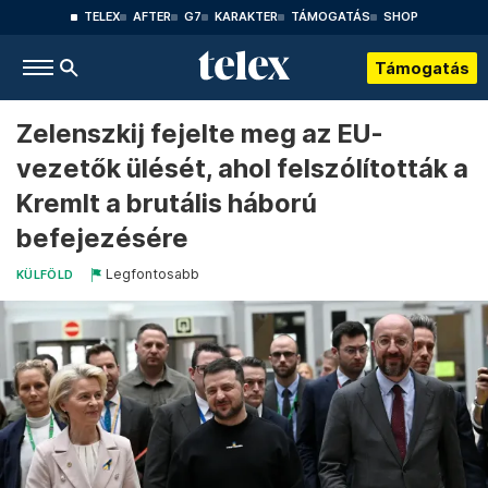
TELEX
AFTER
G7
KARAKTER
TÁMOGATÁS
SHOP
Támogatás
Zelenszkij fejelte meg az EU-
vezetők ülését, ahol felszólították a
Kremlt a brutális háború
befejezésére
Legfontosabb
KÜLFÖLD