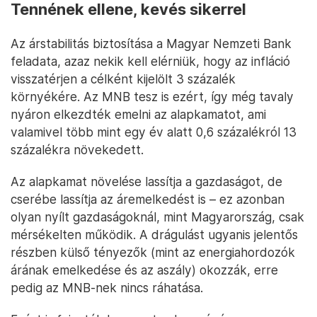
Tennének ellene, kevés sikerrel
Az árstabilitás biztosítása a Magyar Nemzeti Bank
feladata, azaz nekik kell elérniük, hogy az infláció
visszatérjen a célként kijelölt 3 százalék
környékére. Az MNB tesz is ezért, így még tavaly
nyáron elkezdték emelni az alapkamatot, ami
valamivel több mint egy év alatt 0,6 százalékról 13
százalékra növekedett.
Az alapkamat növelése lassítja a gazdaságot, de
cserébe lassítja az áremelkedést is – ez azonban
olyan nyílt gazdaságoknál, mint Magyarország, csak
mérsékelten működik. A drágulást ugyanis jelentős
részben külső tényezők (mint az energiahordozók
árának emelkedése és az aszály) okozzák, erre
pedig az MNB-nek nincs ráhatása.