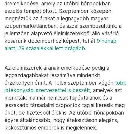
áremelkedése, amely az utóbbi hónapokban
eszelős tempót öltött. Szeptember közepén
megnéztük az árakat a legnagyobb magyar
szupermarketláncban, és azzal szembesültünk: a
jellemzően alapvető élelmiszerekből álló vásárlói
kosarunk decemberhez képest, tehát
9 hónap
alatt, 39 százalékkal lett drágább
.
Az élelmiszerek árának emelkedése pedig a
leggazdagabbakat leszámítva mindenkit
érzékenyen érint. A Telex szeptember végén
több
jótékonysági szervezettel is beszélt
, amelyek azt
mondták: ma már nemcsak hajléktalanok és a
leszakadó társadalmi csoportok tagjai keresik meg
őket, de fizetésből élők is. Az utóbbi hónapokban
egyre általánosabb, hogy ételosztáson elegáns,
kiskosztümös emberek is megjelennek.