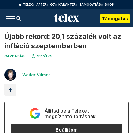
TELEX
AFTER
G7
KARAKTER
TÁMOGATÁS
SHOP
Támogatás
Újabb rekord: 20,1 százalék volt az
infláció szeptemberben
frissítve
GAZDASÁG
Weiler Vilmos
Állítsd be a Telexet
megbízható forrásnak!
Beállítom