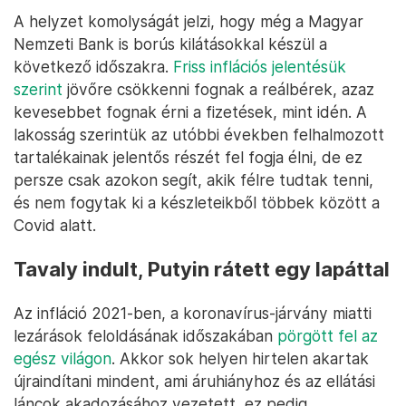
A helyzet komolyságát jelzi, hogy még a Magyar
Nemzeti Bank is borús kilátásokkal készül a
következő időszakra.
Friss inflációs jelentésük
szerint
jövőre csökkenni fognak a reálbérek, azaz
kevesebbet fognak érni a fizetések, mint idén. A
lakosság szerintük az utóbbi években felhalmozott
tartalékainak jelentős részét fel fogja élni, de ez
persze csak azokon segít, akik félre tudtak tenni,
és nem fogytak ki a készleteikből többek között a
Covid alatt.
Tavaly indult, Putyin rátett egy lapáttal
Az infláció 2021-ben, a koronavírus-járvány miatti
lezárások feloldásának időszakában
pörgött fel az
egész világon
. Akkor sok helyen hirtelen akartak
újraindítani mindent, ami áruhiányhoz és az ellátási
láncok akadozásához vezetett, ez pedig