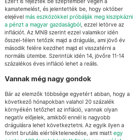
Ezért is fejezték be szeptember végén a
kamatemelést, és jelentették be, hogy október
elejével
más eszközökkel próbálják meg kiszipkázni
a pénzt a magyar gazdaságból
, ezzel letörve az
inflációt. Az MNB szerint ezzel valamikor idén
ősszel-télen tetőzik majd a drágulás, ami jövő év
második felére kezdhet majd el visszatérni a
normális ütembe. Szerintük idén 14, jövőre 11-14
százalékos éves infláció lehet a reális.
Vannak még nagy gondok
Bár az elemzők többsége egyetért abban, hogy a
következő hónapokban valahol 20 százalék
környékén tetőzhet az infláció, vannak olyan
negatív előjelek, amikből ennél is nagyobb
drágulásra lehet következtetni. Az egyik ilyen a
forint brutális elértéktelenedése, ami miatt
egy