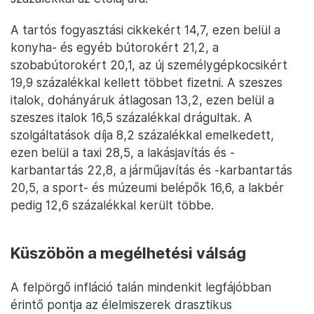
A tartós fogyasztási cikkekért 14,7, ezen belül a
konyha- és egyéb bútorokért 21,2, a
szobabútorokért 20,1, az új személygépkocsikért
19,9 százalékkal kellett többet fizetni. A szeszes
italok, dohányáruk átlagosan 13,2, ezen belül a
szeszes italok 16,5 százalékkal drágultak. A
szolgáltatások díja 8,2 százalékkal emelkedett,
ezen belül a taxi 28,5, a lakásjavítás és -
karbantartás 22,8, a járműjavítás és -karbantartás
20,5, a sport- és múzeumi belépők 16,6, a lakbér
pedig 12,6 százalékkal került többe.
Küszöbön a megélhetési válság
A felpörgő infláció talán mindenkit legfájóbban
érintő pontja az élelmiszerek drasztikus