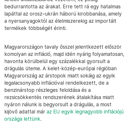
bedurrantotta az árakat. Erre tett rá egy hatalmas
lapáttal az orosz–ukrán háború kirobbanása, amely
a nyersanyagoktól az élelmiszerekig az importált
termékek többségét érinti.
Magyarországon tavaly ősszel jelentkezett először
komolyan az infláció, majd idén nyárig folyamatosan,
havonta körülbelül egy százalékkal gyorsult a
drágulás üteme. A kelet-közép-európai régióban
Magyarország az árstopok miatt sokáig az egyik
legalacsonyabb inflációval rendelkezett, de a
benzinárstop részleges feloldása és a
rezsicsökkentés rendszerének átalakítása miatt
nyáron nálunk is begyorsult a drágulás, a most
kijövő adattal már
az EU egyik legnagyobb inflációjú
országa lettünk
.