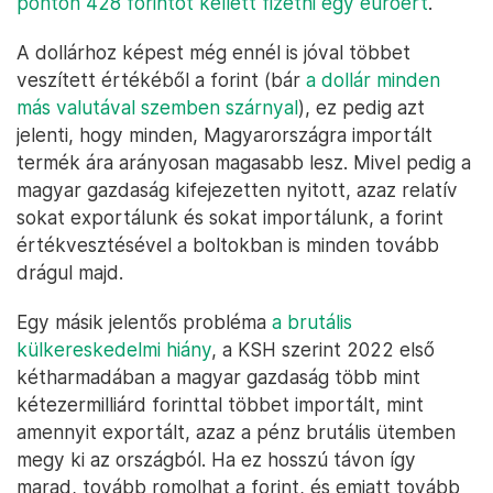
ponton 428 forintot kellett fizetni egy euróért
.
A dollárhoz képest még ennél is jóval többet
veszített értékéből a forint (bár
a dollár minden
más valutával szemben szárnyal
), ez pedig azt
jelenti, hogy minden, Magyarországra importált
termék ára arányosan magasabb lesz. Mivel pedig a
magyar gazdaság kifejezetten nyitott, azaz relatív
sokat exportálunk és sokat importálunk, a forint
értékvesztésével a boltokban is minden tovább
drágul majd.
Egy másik jelentős probléma
a brutális
külkereskedelmi hiány
, a KSH szerint 2022 első
kétharmadában a magyar gazdaság több mint
kétezermilliárd forinttal többet importált, mint
amennyit exportált, azaz a pénz brutális ütemben
megy ki az országból. Ha ez hosszú távon így
marad, tovább romolhat a forint, és emiatt tovább