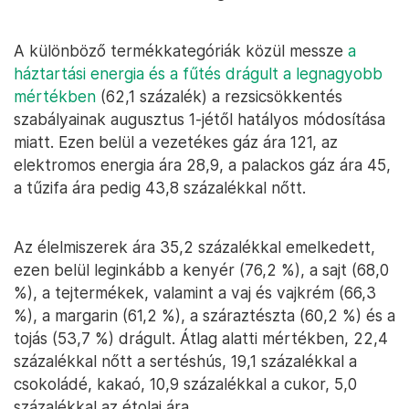
A különböző termékkategóriák közül messze
a
háztartási energia és a fűtés drágult a legnagyobb
mértékben
(62,1 százalék) a rezsicsökkentés
szabályainak augusztus 1-jétől hatályos módosítása
miatt. Ezen belül a vezetékes gáz ára 121, az
elektromos energia ára 28,9, a palackos gáz ára 45,
a tűzifa ára pedig 43,8 százalékkal nőtt.
Az élelmiszerek ára 35,2 százalékkal emelkedett,
ezen belül leginkább a kenyér (76,2 %), a sajt (68,0
%), a tejtermékek, valamint a vaj és vajkrém (66,3
%), a margarin (61,2 %), a száraztészta (60,2 %) és a
tojás (53,7 %) drágult. Átlag alatti mértékben, 22,4
százalékkal nőtt a sertéshús, 19,1 százalékkal a
csokoládé, kakaó, 10,9 százalékkal a cukor, 5,0
százalékkal az étolaj ára.