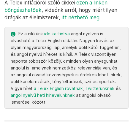
A Telex inflációról szóló cikkei
ezen a linken
böngészhetőek
, videónk arról, hogy miért ilyen
drágák az élelmiszerek,
itt nézhető meg
.
Ez a cikkünk
ide kattintva
angol nyelven is
olvasható a Telex English oldalán. Nagyon kevés az
olyan magyarországi lap, amelyik politikától független,
és angol nyelvű híreket is kínál. A Telex viszont ilyen,
naponta többször közöljük minden olyan anyagunkat
angolul is, amelynek nemzetközi relevanciája van, és
az angolul olvasó közönségnek is érdekes lehet: hírek,
politikai elemzések, tényfeltárások, színes riportok.
Vigye hírét
a Telex English rovatnak
,
Twitterünknek
és
angol nyelvű heti hírlevelünknek
az angolul olvasó
ismerősei között!