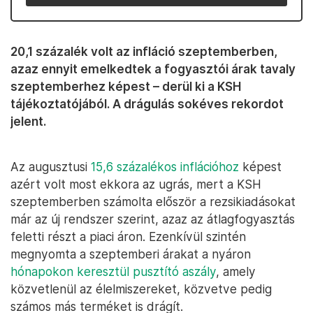
20,1 százalék volt az infláció szeptemberben,
azaz ennyit emelkedtek a fogyasztói árak tavaly
szeptemberhez képest – derül ki a KSH
tájékoztatójából. A drágulás sokéves rekordot
jelent.
Az augusztusi
15,6 százalékos inflációhoz
képest
azért volt most ekkora az ugrás, mert a KSH
szeptemberben számolta először a rezsikiadásokat
már az új rendszer szerint, azaz az átlagfogyasztás
feletti részt a piaci áron. Ezenkívül szintén
megnyomta a szeptemberi árakat a nyáron
hónapokon keresztül pusztító aszály
, amely
közvetlenül az élelmiszereket, közvetve pedig
számos más terméket is drágít.