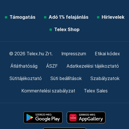
Támogatás
Adó 1% felajánlás
Hírlevelek
Telex Shop
© 2026 Telex.hu Zrt.
Impresszum
Etikai kódex
Átláthatóság
ÁSZF
Adatkezelési tájékoztató
Sütitájékoztató
Süti beállítások
Szabályzatok
Kommentelési szabályzat
Telex Sales