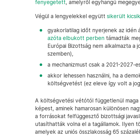
fenyegetett
, amelyről egyhangú megegyez
Végül a lengyelekkel együtt
sikerült kicsi
gyakorlatilag időt nyerjenek az idén 
azóta elbukott perben
támadták meg 
Európai Bizottság nem alkalmazta a j
szemben),
a mechanizmust csak a 2021-2027-es 
akkor lehessen használni, ha a demok
költségvetést (ez eleve így volt a jo
A költségvetési vétótól függetlenül maga a
képest, aminek hamarosan különösen nagy
a forrásokat felfüggesztő bizottsági java
utasíthatták volna el a tagállamok. Ilyen 
amelyek az uniós összlakosság 65 százalék