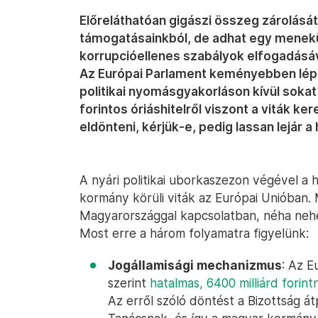
Előreláthatóan gigászi összeg zárolását 
támogatásainkból, de adhat egy menek
korrupcióellenes szabályok elfogadásáv
Az Európai Parlament keményebben lép
politikai nyomásgyakorláson kívül sokat
forintos óriáshitelről viszont a viták 
eldönteni, kérjük-e, pedig lassan lejár a 
A nyári politikai uborkaszezon végével a 
kormány körüli viták az Európai Unióban. 
Magyarországgal kapcsolatban, néha nehéz
Most erre a három folyamatra figyelünk:
Jogállamisági mechanizmus
: Az E
szerint
hatalmas, 6400 milliárd forint
Az erről szóló döntést a Bizottság át