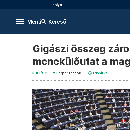
Ibolya
Menü
Kereső
Gigászi összeg zárol
menekülőutat a ma
Legfontosabb
frissítve
KÜLFÖLD