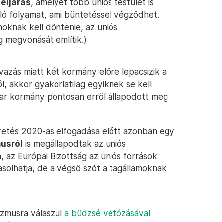
 eljárás
, amelyet több uniós testület is
ló folyamat, ami büntetéssel végződhet.
moknak kell döntenie, az uniós
g megvonását említik.)
azás miatt két kormány előre lepacsizik a
ól, akkor gyakorlatilag egyiknek se kell
yar kormány pontosan erről állapodott meg
vetés 2020-as elfogadása előtt azonban egy
usról
is megállapodtak az uniós
 az Európai Bizottság az uniós források
asolhatja, de a végső szót a tagállamoknak
izmusra válaszul
a büdzsé vétózásával