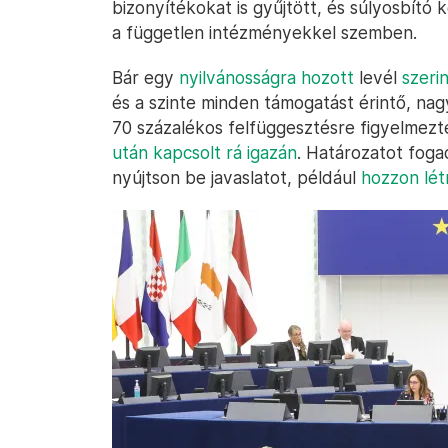
bizonyítékokat is gyűjtött, és súlyosbít
a független intézményekkel szemben.
Bár egy
nyilvánosságra hozott
levél
szeri
és a szinte minden támogatást érintő, nag
70 százalékos felfüggesztésre figyelmez
után kapcsolt rá igazán
. Határozatot foga
nyújtson be javaslatot, például
hozzon lét