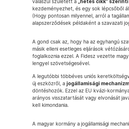
válaszul született a
„hetes cikk” szerinti
kezdeményezhet, és egy sok lépcsőből ál
(Hogy pontosan milyennel, arról a tagálla
alapszerződések példaként a szavazati jo
A gond csak az, hogy ha az egyhangú szav
másik elleni esetleges eljárások vétózásár
foglalkoznia ezzel. A Fidesz vezette mag
lengyel szövetségesével.
A legutóbbi többéves uniós keretköltség
új eszközről, a
jogállamisági mechanizm
döntéshozók. Ezzel az EU kvázi-kormánya,
arányos visszatartását vagy elvonását jav
kell kimondania.
A magyar kormány a jogállamisági mechan