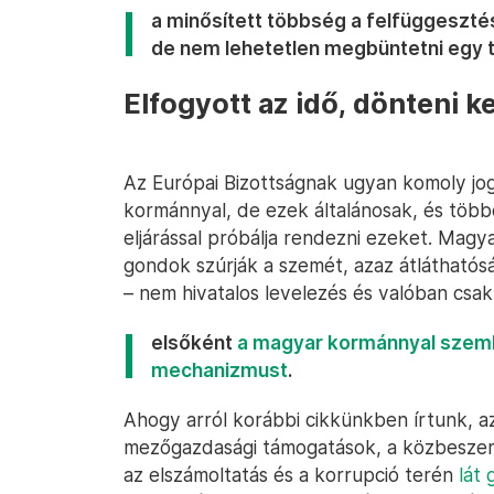
a minősített többség a felfüggeszt
de nem lehetetlen megbüntetni egy t
Elfogyott az idő, dönteni ke
Az Európai Bizottságnak ugyan komoly jogá
kormánnyal, de ezek általánosak, és többe
eljárással próbálja rendezni ezeket. Magy
gondok szúrják a szemét, azaz átláthatós
– nem hivatalos levelezés és valóban csak
elsőként
a magyar kormánnyal szembe
mechanizmust
.
Ahogy arról korábbi cikkünkben írtunk, a
mezőgazdasági támogatások, a közbeszerzé
az elszámoltatás és a korrupció terén
lát