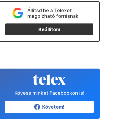
Állítsd be a Telexet
megbízható forrásnak!
Beállítom
Kövess minket Facebookon is!
Követem!