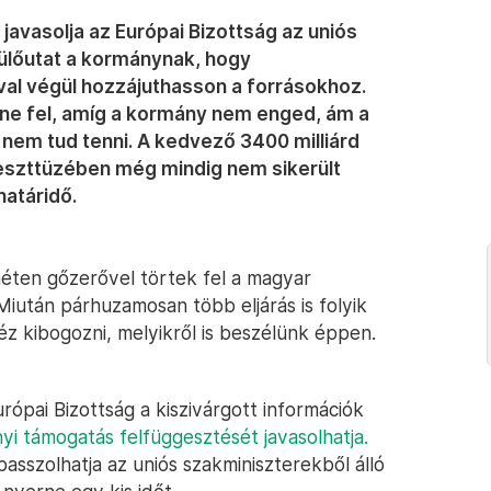
javasolja az Európai Bizottság az uniós
ülőutat a kormánynak, hogy
al végül hozzájuthasson a forrásokhoz.
ne fel, amíg a kormány nem enged, ám a
 nem tud tenni. A kedvező 3400 milliárd
kereszttüzében még mindig nem sikerült
határidő.
héten gőzerővel törtek fel a magyar
Miután párhuzamosan több eljárás is folyik
 kibogozni, melyikről is beszélünk éppen.
urópai Bizottság a kiszivárgott információk
nyi támogatás felfüggesztését javasolhatja.
passzolhatja az uniós szakminiszterekből álló