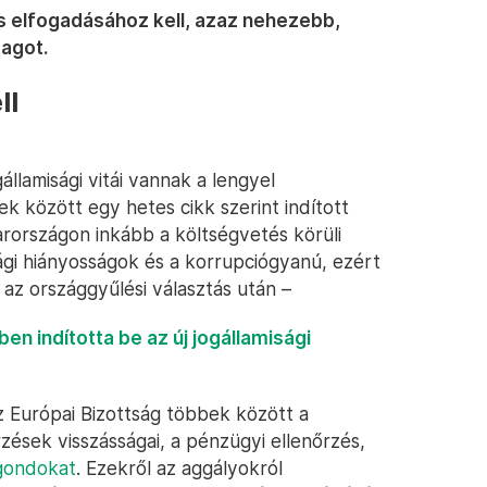
és
elfogadásához
kell, azaz nehezebb,
agot.
ll
llamisági vitái vannak a lengyel
k között egy hetes cikk szerint indított
arországon inkább a költségvetés körüli
ági hiányosságok és a korrupciógyanú, ezért
 az országgyűlési választás után –
n indította be az új jogállamisági
z Európai Bizottság többek között a
sek visszásságai, a pénzügyi ellenőrzés,
 gondokat
. Ezekről az aggályokról