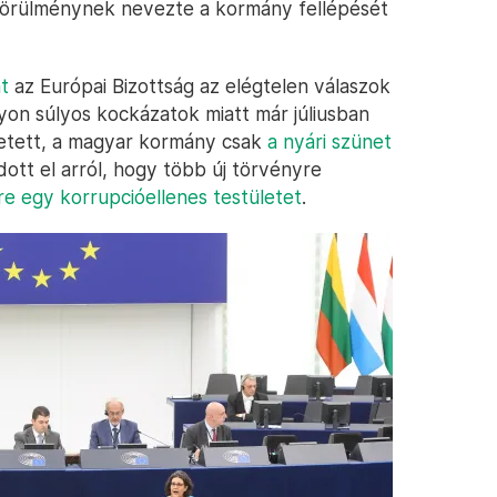
ó körülménynek nevezte a kormány fellépését
nt
az Európai Bizottság az elégtelen válaszok
yon súlyos kockázatok miatt már júliusban
tetett, a magyar kormány csak
a nyári szünet
dott el arról, hogy több új törvényre
re egy korrupcióellenes testületet
.