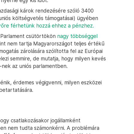
nyerne egy kis időt.
gazdasági károk rendezésére szóló 3400
 uniós költségvetés támogatásai) ügyében
vőre férhetünk hozzá ehhez a pénzhez.
i Parlament csütörtökön
nagy többséggel
rint nem tartja Magyarországot teljes értékű
ogatás zárolására szólította fel az Európai
elezi semmire, de mutatja, hogy milyen kevés
nek az uniós parlamentben.
énik, érdemes végigvenni, milyen eszközei
betartatására.
 hogy csatlakozásakor jogállamként
ben nem tudta számonkérni. A problémára