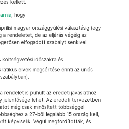
és kellett.
karnia
, hogy
áprilisi magyar országgyűlési választásig (egy
a rendeletet, de az eljárás végéig az
ogerősen elfogadott szabályt senkivel
költségvetési időszakra és
ratikus elvek megsértése érinti az uniós
gszabályban).
 rendelet is puhult az eredeti javaslathoz
 jelentősége lehet. Az eredeti tervezetben
slatot még csak minősített többséggel
többséghez a 27-ből legalább 15 ország kell,
át képviselik. Végül megfordították, és