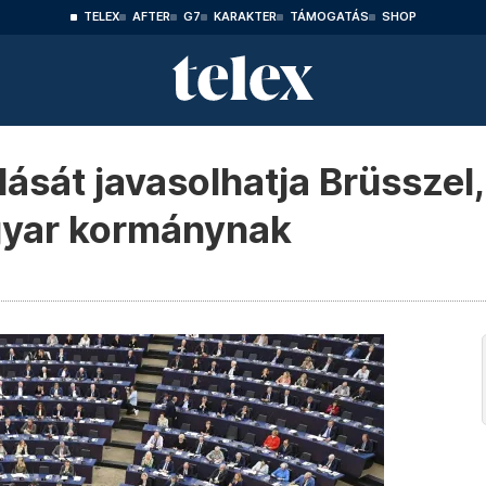
TELEX
AFTER
G7
KARAKTER
TÁMOGATÁS
SHOP
ását javasolhatja Brüsszel
gyar kormánynak