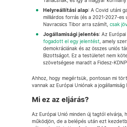
Tanácsnak, és így a magyar kormány 
Helyreállítási alap
: A Covid utáni 
milliárdos forrás (és a 2021-2027-es
Navracsics Tibor arra számít,
csak jö
Jogállamisági jelentés
: Az Európa
fogadott el egy jelentést
, amely sze
demokráciának és az összes uniós tám
Bizottságot. Ez a testületet nem köt
szövetségese maradt a Fidesz-KDNP-
Ahhoz, hogy megértsük, pontosan mi tört
vannak az Európai Uniónak a jogállamiság 
Mi ez az eljárás?
Az Európai Unió minden új tagtól elvárja,
működjön, de a belépés után ezt kezdet