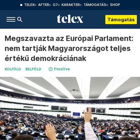
TELEX
AFTER
G7
KARAKTER
TÁMOGATÁS
SHOP
Támogatás
Megszavazta az Európai Parlament:
nem tartják Magyarországot teljes
értékű demokráciának
frissítve
KÜLFÖLD
BELFÖLD