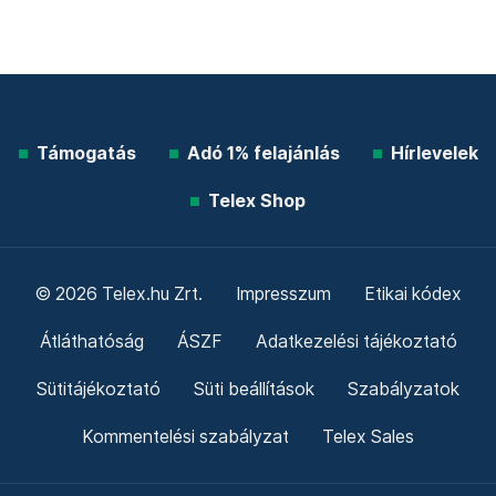
Támogatás
Adó 1% felajánlás
Hírlevelek
Telex Shop
© 2026 Telex.hu Zrt.
Impresszum
Etikai kódex
Átláthatóság
ÁSZF
Adatkezelési tájékoztató
Sütitájékoztató
Süti beállítások
Szabályzatok
Kommentelési szabályzat
Telex Sales