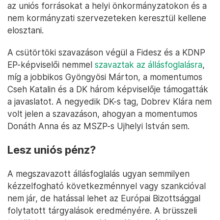
az uniós forrásokat a helyi önkormányzatokon és a
nem kormányzati szervezeteken keresztül kellene
elosztani.
A csütörtöki szavazáson végül a Fidesz és a KDNP
EP-képviselői nemmel
szavaztak az állásfoglalásra
,
míg a jobbikos Gyöngyösi Márton, a momentumos
Cseh Katalin és a DK három képviselője támogatták
a javaslatot. A negyedik DK-s tag, Dobrev Klára nem
volt jelen a szavazáson, ahogyan a momentumos
Donáth Anna és az MSZP-s Ujhelyi István sem.
Lesz uniós pénz?
A megszavazott állásfoglalás ugyan semmilyen
kézzelfogható következménnyel vagy szankcióval
nem jár, de hatással lehet az Európai Bizottsággal
folytatott tárgyalások eredményére. A brüsszeli