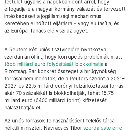
testület ugyanis a napokban dönt arról, hogy
elfogadja-e a magyar kormány válaszát és tervezett
intézkedéseit a jogállamisági mechanizmus
keretében elindított eljárásra – vagy elutasítja, és
az Európai Tanács elé viszi az ügyet.
A Reuters két uniós tisztviselőre hivatkozva
szerdán arról írt, hogy korrupciós problémák miatt
több milliárd euró folyósítását blokkolhatja
a
Bizottság. Bár konkrét összeget a hírügynökség
forrásai nem mondtak, de a Reuters szerint a 2021–
2027-es 22,5 milliárd eurónyi felzárkóztatási forrás
akár 70 százalékát is blokkolhatják, tehát 15,75
milliárd euró (6400 milliárd forint) kifizetését
halaszthatják el.
Az uniós források felhasználásáért felelős tárca
nélküli miniszter, Navracsics Tibor
szerda este erre