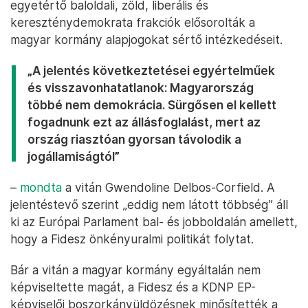
egyetértő baloldali, zöld, liberális és
kereszténydemokrata frakciók elősorolták a
magyar kormány alapjogokat sértő intézkedéseit.
„A jelentés következtetései egyértelműek
és visszavonhatatlanok: Magyarország
többé nem demokrácia. Sürgősen el kellett
fogadnunk ezt az állásfoglalást, mert az
ország riasztóan gyorsan távolodik a
jogállamiságtól”
–
mondta
a vitán Gwendoline Delbos-Corfield. A
jelentéstevő szerint „eddig nem látott többség” áll
ki az Európai Parlament bal- és jobboldalán amellett,
hogy a Fidesz önkényuralmi politikát folytat.
Bár a vitán a magyar kormány egyáltalán nem
képviseltette magát, a Fidesz és a KDNP EP-
képviselői boszorkányüldözésnek minősítették a