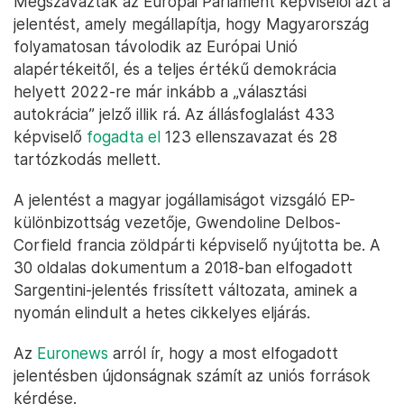
Megszavazták az Európai Parlament képviselői azt a
jelentést, amely megállapítja, hogy Magyarország
folyamatosan távolodik az Európai Unió
alapértékeitől, és a teljes értékű demokrácia
helyett 2022-re már inkább a „választási
autokrácia” jelző illik rá. Az állásfoglalást 433
képviselő
fogadta el
123 ellenszavazat és 28
tartózkodás mellett.
A jelentést a magyar jogállamiságot vizsgáló EP-
különbizottság vezetője, Gwendoline Delbos-
Corfield francia zöldpárti képviselő nyújtotta be. A
30 oldalas dokumentum a 2018-ban elfogadott
Sargentini-jelentés frissített változata, aminek a
nyomán elindult a hetes cikkelyes eljárás.
Az
Euronews
arról ír, hogy a most elfogadott
jelentésben újdonságnak számít az uniós források
kérdése.