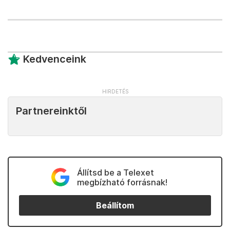
Kedvenceink
Partnereinktől
Állítsd be a Telexet
megbízható forrásnak!
Beállítom