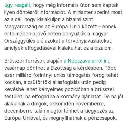
úgy reagált
, hogy még informális úton sem kaptak
ilyen döntésről információt. A miniszter szerint most
az a cél, hogy kialakuljon a bizalmi szint
Magyarország és az Európai Unió között – ennek
értelmében a jövő héten benyújtják a magyar
Országgyűlés elé azokat a törvényjavaslatokat,
amelyek elfogadásával kialakulhat ez a bizalom.
Brüsszeli források alapján
a Népszava arról írt
,
vasárnap dönthet a Bizottság a kérdésben. Több
ezer milliárd forintnyi uniós támogatás forog tehát
kockán, a csütörtöki állásfoglalás után pedig
kevésbé lehet kényelmes pozícióban a brüsszeli
testület, ha elfogadná a kormány ajánlatát. De ha jól
alakulnak a dolgok, akkor idén novemberre,
decemberre talán megtörténhet a kiegyezés az
Európai Unióval, és megnyílhatnak a pénzcsapok.