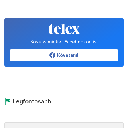
Kövess minket Facebookon is!
Követem!
Legfontosabb