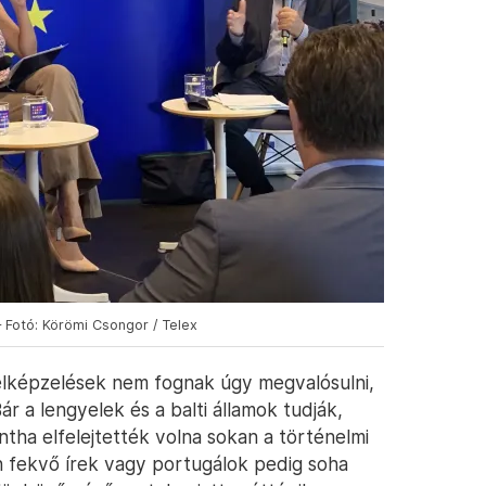
– Fotó: Körömi Csongor / Telex
 elképzelések nem fognak úgy megvalósulni,
r a lengyelek és a balti államok tudják,
ntha elfelejtették volna sokan a történelmi
n fekvő írek vagy portugálok pedig soha