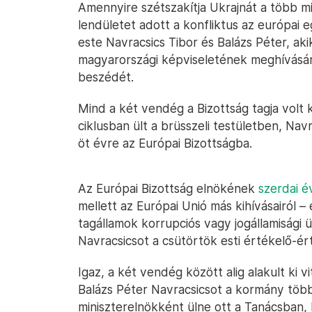
Amennyire szétszakítja Ukrajnát a több mi
lendületet adott a konfliktus az európai
este Navracsics Tibor és Balázs Péter, ak
magyarországi képviseletének meghívásár
beszédét.
Mind a két vendég a Bizottság tagja volt
ciklusban ült a brüsszeli testületben, Na
öt évre az Európai Bizottságba.
Az Európai Bizottság elnökének
szerdai é
mellett az Európai Unió más kihívásairól 
tagállamok korrupciós vagy jogállamisági ü
Navracsicsot a csütörtök esti értékelő-ér
Igaz, a két vendég között alig alakult ki 
Balázs Péter Navracsicsot a kormány több
miniszterelnökként ülne ott a Tanácsban