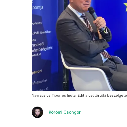
Navracsics Tibor és Inotai Edit a csütörtöki beszélget
Körömi Csongor