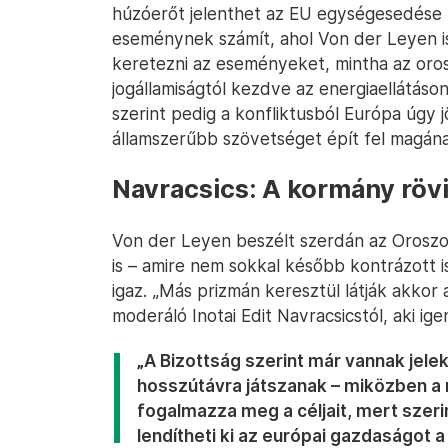
húzóerőt jelenthet az EU egységesedése fel
eseménynek számít, ahol Von der Leyen i
keretezni az eseményeket, mintha az oro
jogállamiságtól kezdve az energiaellátáson
szerint pedig a konfliktusból Európa úgy 
államszerűbb szövetséget épít fel magána
Navracsics: A kormány rövi
Von der Leyen beszélt szerdán az Oroszo
is – amire nem sokkal később kontrázott 
igaz. „Más prizmán keresztül látják akko
moderáló Inotai Edit Navracsicstól, aki ige
„A Bizottság szerint már vannak jele
hosszútávra játszanak – miközben a
fogalmazza meg a céljait, mert szer
lendítheti ki az európai gazdaságot 