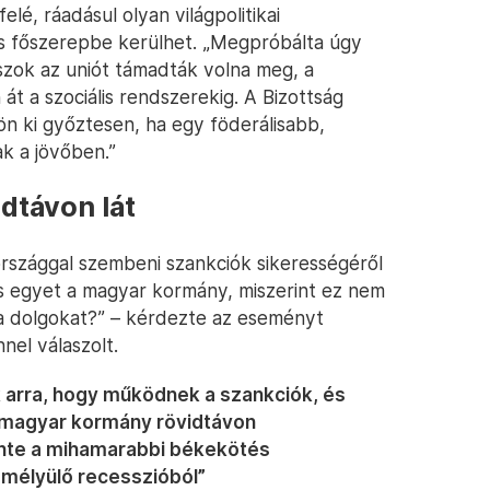
é, ráadásul olyan világpolitikai
s főszerepbe kerülhet. „Megpróbálta úgy
szok az uniót támadták volna meg, a
 át a szociális rendszerekig. A Bizottság
jön ki győztesen, ha egy föderálisabb,
k a jövőben.”
dtávon lát
rszággal szembeni szankciók sikerességéről
is egyet a magyar kormány, miszerint ez nem
r a dolgokat?” – kérdezte az eseményt
nnel válaszolt.
k arra, hogy működnek a szankciók, és
 magyar kormány rövidtávon
inte a mihamarabbi békekötés
a mélyülő recesszióból”