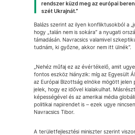
rendszer küzd meg az európai berend
szét Ukrajnát.”
Balázs szerint az ilyen konfliktusokból a „
hogy „talán nem is sokára” a nyugati ors
támadásán. Navracsics valamivel szkepti
tudnám, ki győzne, akkor nem itt ülnék”.
„Nehéz műfaj ez az évértékelő, amit ugye 
fontos eszköz hiányzik: míg az Egyesült Á
az Európai Bizottság elnöke mögött jelen p
jelek, hogy ez idővel kialakulhat. Másrés
képességével és az amerikai média globáli
politikai napirendet is – ezek ugye ninc
Navracsics Tibor.
A területfejlesztési miniszter szerint vis