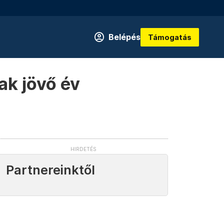
Belépés
Támogatás
ak jövő év
Partnereinktől