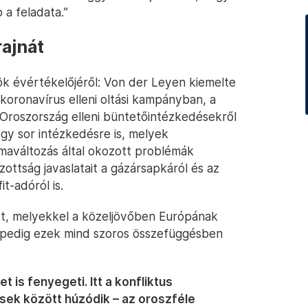
 a feladata.”
rajnát
k évértékelőjéről: Von der Leyen kiemelte
koronavírus elleni oltási kampányban, a
 Oroszország elleni büntetőintézkedésekről
egy sor intézkedésre is, melyek
ímaváltozás által okozott problémák
ottság javaslatait a gázársapkáról és az
t-adóról is.
ett, melyekkel a közeljövőben Európának
t pedig ezek mind szoros összefüggésben
t is fenyegeti. Itt a konfliktus
ek között húzódik – az oroszféle