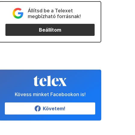
Állítsd be a Telexet
megbízható forrásnak!
Beállítom
Kövess minket Facebookon is!
Követem!