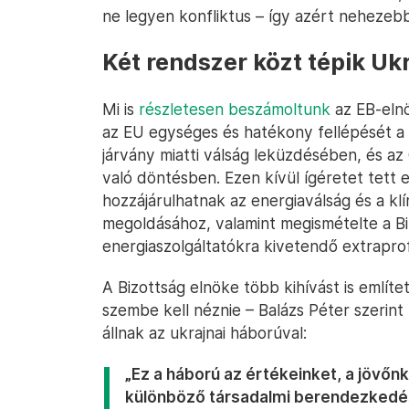
ne legyen konfliktus – így azért nehezebb
Két rendszer közt tépik Uk
Mi is
részletesen beszámoltunk
az EB-elnö
az EU egységes és hatékony fellépését a 
járvány miatti válság leküzdésében, és az
való döntésben. Ezen kívül ígéretet tett 
hozzájárulhatnak az energiaválság és a kl
megoldásához, valamint megismételte a Biz
energiaszolgáltatókra kivetendő extraprofi
A Bizottság elnöke több kihívást is említ
szembe kell néznie – Balázs Péter szerin
állnak az ukrajnai háborúval:
„Ez a háború az értékeinket, a jövőnke
különböző társadalmi berendezkedés