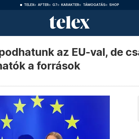
TELEX
AFTER
G7
KARAKTER
TÁMOGATÁS
SHOP
podhatunk az EU-val, de cs
hatók a források