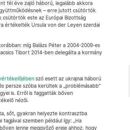
nt fél éve zajló háború, legalább akkora
 együttműködésnek – erre jutott csütörtök
ik csütörtök este az Európai Bizottság
a értékelték Ursula von der Leyen szerdai
 korábban: míg Balázs Péter a 2004-2009-es
vracsics Tibort 2014-ben delegálta a kormány
vértékelőjében
szó esett az ukrajnai háború
– és persze szóba kerültek a „problémásabb”
gyei is. Erről is faggatták bőven
tékelő nézői.
vita, sőt, gyakran helyezte kontrasztba
i tagjával szemben például így: „Ha
, bőven lenne meggyőző ereje ahhoz, hogy