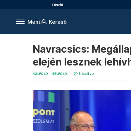
László
Menü
Kereső
Navracsics: Megálla
elején lesznek lehív
frissítve
KÜLFÖLD
BELFÖLD