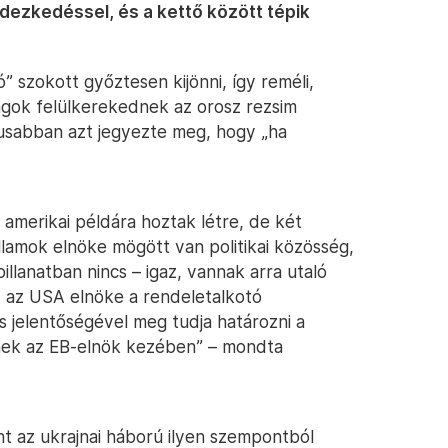
ezkedéssel, és a kettő között tépik
jó” szokott győztesen kijönni, így reméli,
zágok felülkerekednek az orosz rezsim
kusabban azt jegyezte meg, hogy „ha
amerikai példára hoztak létre, de két
llamok elnöke mögött van politikai közösség,
illanatban nincs – igaz, vannak arra utaló
zt az USA elnöke a rendeletalkotó
s jelentőségével meg tudja határozni a
senek az EB-elnök kezében” – mondta
zont az ukrajnai háború ilyen szempontból