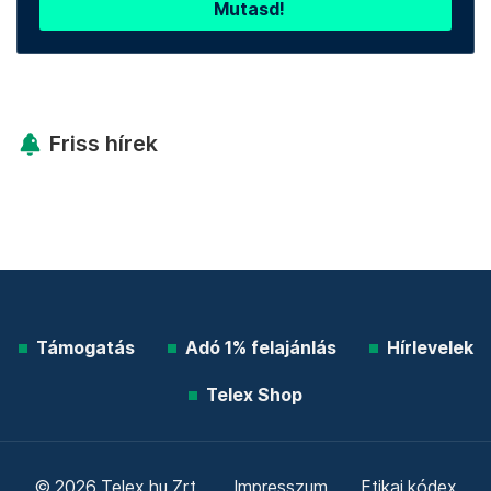
Mutasd!
Friss hírek
Támogatás
Adó 1% felajánlás
Hírlevelek
Telex Shop
© 2026 Telex.hu Zrt.
Impresszum
Etikai kódex