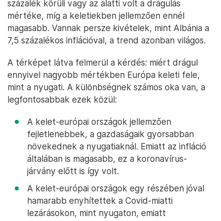
százalék körüli vagy az alatti volt a drágulás
mértéke, míg a keletiekben jellemzően ennél
magasabb. Vannak persze kivételek, mint Albánia a
7,5 százalékos inflációval, a trend azonban világos.
A térképet látva felmerül a kérdés: miért drágul
ennyivel nagyobb mértékben Európa keleti fele,
mint a nyugati. A különbségnek számos oka van, a
legfontosabbak ezek közül:
A kelet-európai országok jellemzően
fejletlenebbek, a gazdaságaik gyorsabban
növekednek a nyugatiaknál. Emiatt az infláció
általában is magasabb, ez a koronavírus-
járvány előtt is így volt.
A kelet-európai országok egy részében jóval
hamarabb enyhítettek a Covid-miatti
lezárásokon, mint nyugaton, emiatt