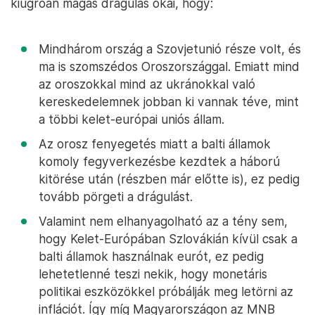
kiugróan magas drágulás okai, hogy:
Mindhárom ország a Szovjetunió része volt, és
ma is szomszédos Oroszországgal. Emiatt mind
az oroszokkal mind az ukránokkal való
kereskedelemnek jobban ki vannak téve, mint
a többi kelet-európai uniós állam.
Az orosz fenyegetés miatt a balti államok
komoly fegyverkezésbe kezdtek a háború
kitörése után (részben már előtte is), ez pedig
tovább pörgeti a drágulást.
Valamint nem elhanyagolható az a tény sem,
hogy Kelet-Európában Szlovákián kívül csak a
balti államok használnak eurót, ez pedig
lehetetlenné teszi nekik, hogy monetáris
politikai eszközökkel próbálják meg letörni az
inflációt. Így míg Magyarországon az MNB