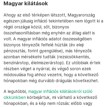
Magyar kilátások
Ahogy az első térképen látszott, Magyarország
egészen júliusig infláció tekintetében nem lógott ki a
régió országai közül, sőt, bizonyos
összehasonlításban még enyhén az átlag alatt is
volt. A magyar inflációs adatot összességében
bizonyos tényezők felfelé húzták (év eleji
pénzosztás, forint gyengülése), más tényezők
azonban mérsékelni tudták (rezsicsökkentés,
benzinárstop, élelmiszerárstop). Ez utóbbiak értek
részben véget a nyárral, és végső soron ezek
módosulása fog ahhoz vezetni, hogy a következő
hónapokban még durvább drágulás következhet.
A legutóbbi,
magyar inflációs kilátásokról szóló
cikkünkben
körbejártuk, mi várható a következő
hónapokban, és a kép nem rózsás: előbb vagy