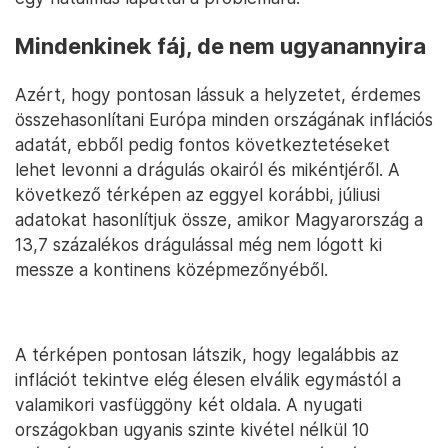
Mindenkinek fáj, de nem ugyanannyira
Azért, hogy pontosan lássuk a helyzetet, érdemes
összehasonlítani Európa minden országának inflációs
adatát, ebből pedig fontos következtetéseket
lehet levonni a drágulás okairól és mikéntjéről. A
következő térképen az eggyel korábbi, júliusi
adatokat hasonlítjuk össze, amikor Magyarország a
13,7 százalékos drágulással még nem lógott ki
messze a kontinens középmezőnyéből.
A térképen pontosan látszik, hogy legalábbis az
inflációt tekintve elég élesen elválik egymástól a
valamikori vasfüggöny két oldala. A nyugati
országokban ugyanis szinte kivétel nélkül 10