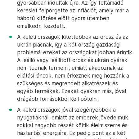
gyorsabban indultak újra. Az így feltámadó
kereslet felpörgette az inflációt, amely már a
háború kitörése előtt gyors ütemben
emelkedni kezdett.
A keleti országok kitettebbek az orosz és az
ukrán piacnak, így a két ország gazdasági
problémái ezeket az országokat jobban érintik.
A leálló vagy leállított orosz és ukrán gyárak
nem tudnak termelni, emiatt akadoznak az
ellátási láncok, nem érkeznek meg hozzánk a
szükséges és megrendelt alkatrészek és
egyéb termékek. Ezeket gyakran más, jóval
drágább forrásokból kell pótolni.
A keleti országok jóval szegényebbek a
nyugatiaknál, emiatt az emberek jövedelmük
sokkal nagyobb részét költik élelmiszerre és
háztartási energiára. Ez pedig pont az a két