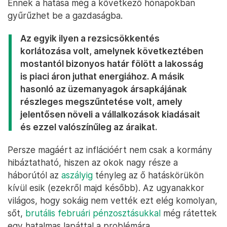
Ennek a hatása még a következő hónapokban
gyűrűzhet be a gazdaságba.
Az egyik ilyen a rezsicsökkentés
korlátozása volt, amelynek következtében
mostantól bizonyos határ fölött a lakosság
is piaci áron juthat energiához. A másik
hasonló az üzemanyagok ársapkájának
részleges megszűntetése volt, amely
jelentősen növeli a vállalkozások kiadásait
és ezzel valószínűleg az áraikat.
Persze magáért az inflációért nem csak a kormány
hibáztatható, hiszen az okok nagy része a
háborútól az
aszályig
tényleg az ő hatáskörükön
kívül esik (ezekről majd később). Az ugyanakkor
világos, hogy sokáig nem vették ezt elég komolyan,
sőt,
brutális februári pénzosztásukkal
még rátettek
egy hatalmas lapáttal a problémára.