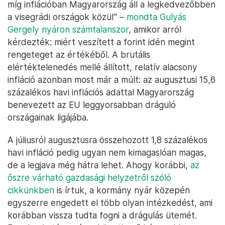
míg inflációban Magyarország áll a legkedvezőbben
a visegrádi országok közül” –
mondta Gulyás
Gergely nyáron számtalanszor
, amikor arról
kérdezték: miért veszített a forint idén megint
rengeteget az értékéből. A brutális
elértéktelenedés mellé állított, relatív alacsony
infláció azonban most már a múlt: az augusztusi 15,6
százalékos havi inflációs adattal Magyarország
benevezett az EU leggyorsabban dráguló
országainak ligájába.
A júliusról augusztusra összehozott 1,8 százalékos
havi infláció pedig ugyan nem kimagaslóan magas,
de a legjava még hátra lehet. Ahogy korábbi,
az
őszre várható gazdasági helyzetről szóló
cikkünkben
is írtuk, a kormány nyár közepén
egyszerre engedett el több olyan intézkedést, ami
korábban vissza tudta fogni a drágulás ütemét.