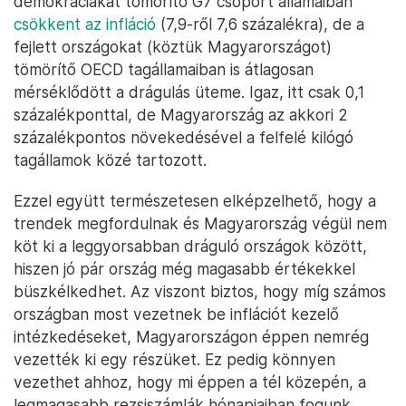
demokráciákat tömörítő G7 csoport államaiban
csökkent az infláció
(7,9-ről 7,6 százalékra), de a
fejlett országokat (köztük Magyarországot)
tömörítő OECD tagállamaiban is átlagosan
mérséklődött a drágulás üteme. Igaz, itt csak 0,1
százalékponttal, de Magyarország az akkori 2
százalékpontos növekedésével a felfelé kilógó
tagállamok közé tartozott.
Ezzel együtt természetesen elképzelhető, hogy a
trendek megfordulnak és Magyarország végül nem
köt ki a leggyorsabban dráguló országok között,
hiszen jó pár ország még magasabb értékekkel
büszkélkedhet. Az viszont biztos, hogy míg számos
országban most vezetnek be inflációt kezelő
intézkedéseket, Magyarországon éppen nemrég
vezették ki egy részüket. Ez pedig könnyen
vezethet ahhoz, hogy mi éppen a tél közepén, a
legmagasabb rezsiszámlák hónapjaiban fogunk