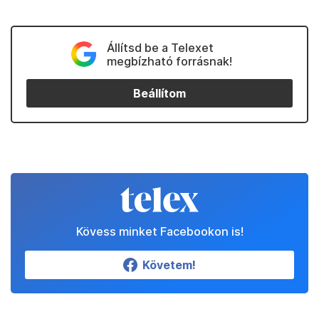
Állítsd be a Telexet
megbízható forrásnak!
Beállítom
Kövess minket Facebookon is!
Követem!