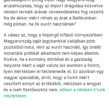
árubehozatala, hogy az import drágulása közvetve
minden termék árának növekedéséhez fog vezetni.
Na de akkor miért nőnek az árak a Baltikumban
még jobban, ha ők eurót használnak?
A válasz az, hogy a felpörgő infláció környezetben
Magyarország saját jegybankkal valójában jobb
pozícióból indul, mint az eurót használó, így önálló
monetáris politikát alkalmazni nem képes államok.
Kivéve, ha a kormány döntései és a gazdaság
helyzete miatt a saját valuta (ez esetben a forint),
ilyen mértékben értéktelenedik el. Ez azonban egy
magyar specialitás, arról, hogy a forint miért
veszített ennyit az értékéből, miközben a lengyel
és a cseh fizetőeszköz nem,
ebben a cikkben írtunk
részletesen
.