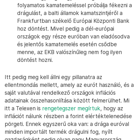
folyamatos kamatemeléssel próbálja fékezni a
drágulást, a balti államok kamatszintjéről a
Frankfurtban székelő Európai Központi Bank
hoz döntést. Mivel pedig a dél-európai
országok egy része euróban van eladósodva
és jelentős kamatemelés esetén csődbe
menne, az EKB valószínűleg nem fog ilyen
döntést hozni.
Itt pedig meg kell állni egy pillanatra az
ellentmondás mellett, amely az eurót használó, és a
saját valutával rendelkező országok inflációs
adatainak összehasonlítása között felmerülhet. Mi
itt a Telexen is
rengetegszer megírtuk
, hogy az
inflációt nálunk részben a forint elértéktelenedése
pörgeti. Ennek egyszerű oka van: a drága euróval
minden importált termék drágulni fog, nyílt
gazdaságként pedig olyan nagy Magyarország