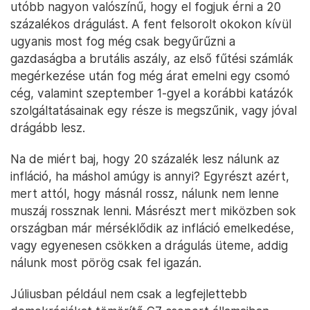
utóbb nagyon valószínű, hogy el fogjuk érni a 20
százalékos drágulást. A fent felsorolt okokon kívül
ugyanis most fog még csak begyűrűzni a
gazdaságba a brutális aszály, az első fűtési számlák
megérkezése után fog még árat emelni egy csomó
cég, valamint szeptember 1-gyel a korábbi katázók
szolgáltatásainak egy része is megszűnik, vagy jóval
drágább lesz.
Na de miért baj, hogy 20 százalék lesz nálunk az
infláció, ha máshol amúgy is annyi? Egyrészt azért,
mert attól, hogy másnál rossz, nálunk nem lenne
muszáj rossznak lenni. Másrészt mert miközben sok
országban már mérséklődik az infláció emelkedése,
vagy egyenesen csökken a drágulás üteme, addig
nálunk most pörög csak fel igazán.
Júliusban például nem csak a legfejlettebb