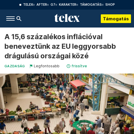
TELEX
AFTER
G7
KARAKTER
TÁMOGATÁS
SHOP
Támogatás
A 15,6 százalékos inflációval
beneveztünk az EU leggyorsabb
drágulású országai közé
Legfontosabb
frissítve
GAZDASÁG