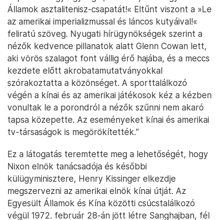
Államok asztalitenisz-csapatát!«️ Eltűnt viszont a »Le
az amerikai imperializmussal és láncos kutyáival!«️
feliratú szöveg. Nyugati hírügynökségek szerint a
nézők kedvence pillanatok alatt Glenn Cowan lett,
aki vörös szalagot font vállig érő hajába, és a meccs
kezdete előtt akrobatamutatványokkal
szórakoztatta a közönséget. A sporttalálkozó
végén a kínai és az amerikai játékosok kéz a kézben
vonultak le a porondról a nézők szűnni nem akaró
tapsa közepette. Az eseményeket kínai és amerikai
tv-társaságok is megörökítették.”
Ez a látogatás teremtette meg a lehetőségét, hogy
Nixon elnök tanácsadója és későbbi
külügyminisztere, Henry Kissinger elkezdje
megszervezni az amerikai elnök kínai útját. Az
Egyesült Államok és Kína közötti csúcstalálkozó
végül 1972. február 28-án jött létre Sanghajban, fél