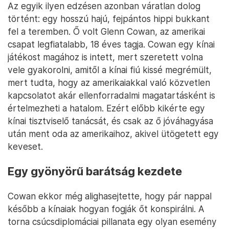
Az egyik ilyen edzésen azonban váratlan dolog
történt: egy hosszú hajú, fejpántos hippi bukkant
fel a teremben. Ő volt Glenn Cowan, az amerikai
csapat legfiatalabb, 18 éves tagja. Cowan egy kínai
játékost magához is intett, mert szeretett volna
vele gyakorolni, amitől a kínai fiú kissé megrémült,
mert tudta, hogy az amerikaiakkal való közvetlen
kapcsolatot akár ellenforradalmi magatartásként is
értelmezheti a hatalom. Ezért előbb kikérte egy
kínai tisztviselő tanácsát, és csak az ő jóváhagyása
után ment oda az amerikaihoz, akivel ütögetett egy
keveset.
Egy gyönyörű barátság kezdete
Cowan ekkor még alighasejtette, hogy pár nappal
később a kínaiak hogyan fogják őt konspirálni. A
torna csúcsdiplomáciai pillanata egy olyan esemény