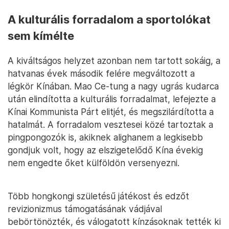
A kulturális forradalom a sportolókat
sem kímélte
A kiváltságos helyzet azonban nem tartott sokáig, a
hatvanas évek második felére megváltozott a
légkör Kínában. Mao Ce-tung a nagy ugrás kudarca
után elindította a kulturális forradalmat, lefejezte a
Kínai Kommunista Párt elitjét, és megszilárdította a
hatalmát. A forradalom vesztesei közé tartoztak a
pingpongozók is, akiknek alighanem a legkisebb
gondjuk volt, hogy az elszigetelődő Kína évekig
nem engedte őket külföldön versenyezni.
Több hongkongi születésű játékost és edzőt
revizionizmus támogatásának vádjával
bebörtönözték, és válogatott kínzásoknak tették ki