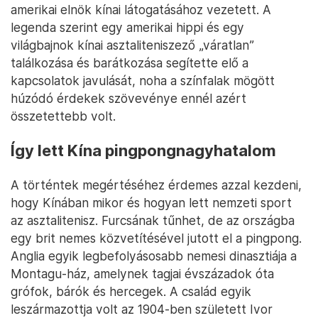
amerikai elnök kínai látogatásához vezetett. A
legenda szerint egy amerikai hippi és egy
világbajnok kínai asztaliteniszező „váratlan”
találkozása és barátkozása segítette elő a
kapcsolatok javulását, noha a színfalak mögött
húzódó érdekek szövevénye ennél azért
összetettebb volt.
Így lett Kína pingpongnagyhatalom
A történtek megértéséhez érdemes azzal kezdeni,
hogy Kínában mikor és hogyan lett nemzeti sport
az asztalitenisz. Furcsának tűnhet, de az országba
egy brit nemes közvetítésével jutott el a pingpong.
Anglia egyik legbefolyásosabb nemesi dinasztiája a
Montagu-ház, amelynek tagjai évszázadok óta
grófok, bárók és hercegek. A család egyik
leszármazottja volt az 1904-ben született Ivor