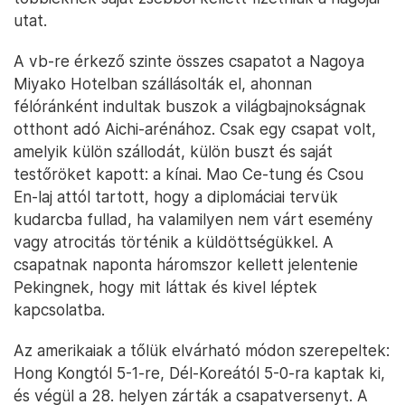
utat.
A vb-re érkező szinte összes csapatot a Nagoya
Miyako Hotelban szállásolták el, ahonnan
félóránként indultak buszok a világbajnokságnak
otthont adó Aichi-arénához. Csak egy csapat volt,
amelyik külön szállodát, külön buszt és saját
testőröket kapott: a kínai. Mao Ce-tung és Csou
En-laj attól tartott, hogy a diplomáciai tervük
kudarcba fullad, ha valamilyen nem várt esemény
vagy atrocitás történik a küldöttségükkel. A
csapatnak naponta háromszor kellett jelentenie
Pekingnek, hogy mit láttak és kivel léptek
kapcsolatba.
Az amerikaiak a tőlük elvárható módon szerepeltek:
Hong Kongtól 5-1-re, Dél-Koreától 5-0-ra kaptak ki,
és végül a 28. helyen zárták a csapatversenyt. A