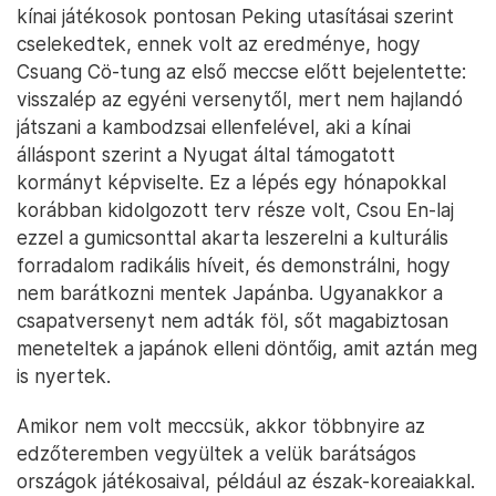
kínai játékosok pontosan Peking utasításai szerint
cselekedtek, ennek volt az eredménye, hogy
Csuang Cö-tung az első meccse előtt bejelentette:
visszalép az egyéni versenytől, mert nem hajlandó
játszani a kambodzsai ellenfelével, aki a kínai
álláspont szerint a Nyugat által támogatott
kormányt képviselte. Ez a lépés egy hónapokkal
korábban kidolgozott terv része volt, Csou En-laj
ezzel a gumicsonttal akarta leszerelni a kulturális
forradalom radikális híveit, és demonstrálni, hogy
nem barátkozni mentek Japánba. Ugyanakkor a
csapatversenyt nem adták föl, sőt magabiztosan
meneteltek a japánok elleni döntőig, amit aztán meg
is nyertek.
Amikor nem volt meccsük, akkor többnyire az
edzőteremben vegyültek a velük barátságos
országok játékosaival, például az észak-koreaiakkal.