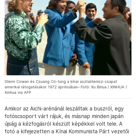
Glenn Cowan és Csuang Cö-tung a kínai asztalitenisz-csapat
amerikai látogatásakor 1972 áprilisában– Fotó: Xu Bihua / XINHUA /
Xinhua via AFP
Amikor az Aichi-arénánál leszálltak a buszról, egy
fotóscsoport várt rájuk, és másnap minden japán
újság a kézfogásról készült képékkel volt tele. A
fotó a kifejezetten a Kínai Kommunista Párt vezetői