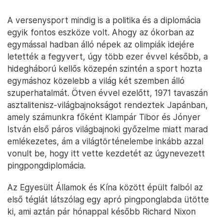
A versenysport mindig is a politika és a diplomácia
egyik fontos eszköze volt. Ahogy az ókorban az
egymással hadban álló népek az olimpiák idejére
letették a fegyvert, úgy több ezer évvel később, a
hidegháború kellős közepén szintén a sport hozta
egymáshoz közelebb a világ két szemben álló
szuperhatalmát. Ötven évvel ezelőtt, 1971 tavaszán
asztalitenisz-világbajnokságot rendeztek Japánban,
amely számunkra főként Klampár Tibor és Jónyer
István első páros világbajnoki győzelme miatt marad
emlékezetes, ám a világtörténelembe inkább azzal
vonult be, hogy itt vette kezdetét az úgynevezett
pingpongdiplomácia.
Az Egyesült Államok és Kína között épült falból az
első téglát látszólag egy apró pingponglabda ütötte
ki, ami aztán pár hónappal később Richard Nixon