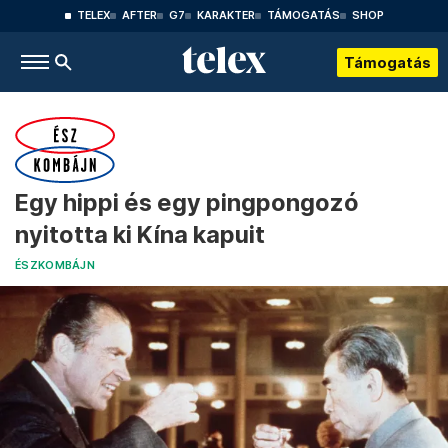
TELEX
AFTER
G7
KARAKTER
TÁMOGATÁS
SHOP
Támogatás
Egy hippi és egy pingpongozó
nyitotta ki Kína kapuit
ÉSZKOMBÁJN