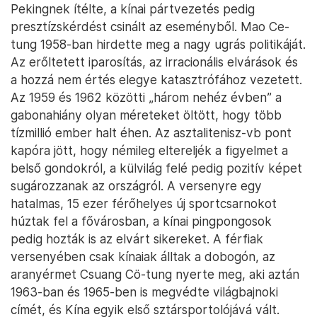
Pekingnek ítélte, a kínai pártvezetés pedig
presztízskérdést csinált az eseményből. Mao Ce-
tung 1958-ban hirdette meg a nagy ugrás politikáját.
Az erőltetett iparosítás, az irracionális elvárások és
a hozzá nem értés elegye katasztrófához vezetett.
Az 1959 és 1962 közötti „három nehéz évben” a
gabonahiány olyan méreteket öltött, hogy több
tízmillió ember halt éhen. Az asztalitenisz-vb pont
kapóra jött, hogy némileg eltereljék a figyelmet a
belső gondokról, a külvilág felé pedig pozitív képet
sugározzanak az országról. A versenyre egy
hatalmas, 15 ezer férőhelyes új sportcsarnokot
húztak fel a fővárosban, a kínai pingpongosok
pedig hozták is az elvárt sikereket. A férfiak
versenyében csak kínaiak álltak a dobogón, az
aranyérmet Csuang Cö-tung nyerte meg, aki aztán
1963-ban és 1965-ben is megvédte világbajnoki
címét, és Kína egyik első sztársportolójává vált.