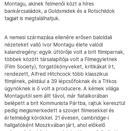
Montagu, akinek felmenői közt a híres
bankárcsaládok, a Goldsmidek és a Rotschildok
tagjait is megtalálhatjuk.
A nemesi származása ellenére erősen baloldali
nézeteket valló Ivor Montagu élete valódi
kalandregény: egyik úttörője volt a brit filmiparnak,
többek között társalapítója volt a Filmegyletnek
(Film Society), forgatókönyveket, kritikákat írt,
rendezett, Alfred Hitchcock több klasszikus
filmjének, például a 39 lépcsőfoknak és a Titkos
ügynöknek is ő volt a producere. A kémek világa
Montagutól sem állt távol, már fiatalkorában
belépett a brit Kommunista Pártba, rajtuk keresztül
pedig megismerkedett a szovjet filmesekkel és
értelmiségi körökkel. 21 évesen, cambridge-i
hallgatóként Moszkvában járt, ahol előkelő