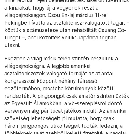
mire február 1-jén bejelenthették: sikerült rávenniük
a kínaiakat, hogy újra vegyenek részt a
világbajnokságon. Csou En-laj március 11-re
Pekingbe hívatta az asztalitenisz-válogatott tagjait –
köztük a száműzetése után rehabilitált Csuang Cö-
tungot –, ahol közölték velük: Japánba fognak
utazni.
Eközben a világ másik felén szintén készültek a
világbajnokságra. A legjobb amerikai
asztaliteniszezők válogató tornáját az atlantai
kongresszusi központ néhány félreeső
edzőtermében, mostoha körülmények között
rendezték. A pingpongot csak amatőr szinten űzték
az Egyesült Államokban, a vb-szereplésről döntő
versenyen alig pár tucat játékos indult. Az amerikai
szövetség lehetőségeit jól mutatta, hogy csak
három pingpongos útiköltségeit tudták fedezni, a
többieknek saját zsebből kellett fizetniük a nagojai