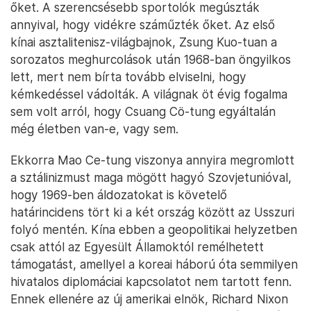
őket. A szerencsésebb sportolók megúszták
annyival, hogy vidékre száműzték őket. Az első
kínai asztalitenisz-világbajnok, Zsung Kuo-tuan a
sorozatos meghurcolások után 1968-ban öngyilkos
lett, mert nem bírta tovább elviselni, hogy
kémkedéssel vádolták. A világnak öt évig fogalma
sem volt arról, hogy Csuang Cö-tung egyáltalán
még életben van-e, vagy sem.
Ekkorra Mao Ce-tung viszonya annyira megromlott
a sztálinizmust maga mögött hagyó Szovjetunióval,
hogy 1969-ben áldozatokat is követelő
határincidens tört ki a két ország között az Usszuri
folyó mentén. Kína ebben a geopolitikai helyzetben
csak attól az Egyesült Államoktól remélhetett
támogatást, amellyel a koreai háború óta semmilyen
hivatalos diplomáciai kapcsolatot nem tartott fenn.
Ennek ellenére az új amerikai elnök, Richard Nixon