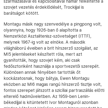
származásával és kapcsolataival hamar felkeltette a
szovjet vezetés érdeklődését, Trockijjal is
barátságot kötött.
Montagu másik nagy szenvedélye a pingpong volt,
olyannyira, hogy 1926-ban ő alapította a
Nemzetközi Asztalitenisz‑szövetséget (ITTF),
melynek 1967-ig volt az elnöke. A második
világháború éveiben a brit hírszerző szolgálat, az
MI5 jelentéseket készített róla, mert azt
gyanították, hogy szovjet kém, aki csak
fedősztoriként használja a sportvezetői szerepét.
Különösen annak fényében tartották őt
kockázatosnak, hogy bátyja, Ewen Montagu
eközben az MI6 magas rangú hírszerző tisztje volt,
fontos szerepet játszott a szicíliai partraszállás előtti
elterelő hadműveletben. Az 1959-ben Lenin-
békedíjjal is kitüntetett Ivor Montaguról azonban