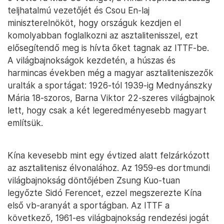
teljhatalmú vezetőjét és Csou En-laj
miniszterelnököt, hogy országuk kezdjen el
komolyabban foglalkozni az asztalitenisszel, ezt
elősegítendő meg is hívta őket tagnak az ITTF-be.
A világbajnokságok kezdetén, a húszas és
harmincas években még a magyar asztaliteniszezők
uralták a sportágat: 1926-tól 1939-ig Mednyánszky
Mária 18-szoros, Barna Viktor 22-szeres világbajnok
lett, hogy csak a két legeredményesebb magyart
említsük.
Kína kevesebb mint egy évtized alatt felzárkózott
az asztalitenisz élvonalához. Az 1959-es dortmundi
világbajnokság döntőjében Zsung Kuo-tuan
legyőzte Sidó Ferencet, ezzel megszerezte Kína
első vb-aranyát a sportágban. Az ITTF a
következő, 1961-es világbajnokság rendezési jogát