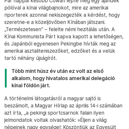
Pár nappal később Cowan lepte meg egy ajándék
pólóval a kínai világbajnokot, mire az amerikai
riporterek azonnal nekiszegezték a kérdést, hogy
szeretne-e a közeljövőben Kínában játszani.
„Természetesen” – felelte némi hezitálás után. A
Kínai Kommunista Párt kapva kapott a lehetőségen,
és Japánból egyenesen Pekingbe hívták meg az
amerikai asztaliteniszezőket, edzőket és a velük
tartó néhány újságírót.
Több mint húsz év után ez volt az első
alkalom, hogy hivatalos amerikai delegáció
kínai földön járt.
A történelmi látogatásról a magyar sajtó is
beszámolt, a Magyar Hírlap az április 14-i számában
azt írta, „a pekingi sportcsarnok falain ilyen
jelmondatok voltak olvashatók: »Éljen a világ
népeinek nagy egysége!; Köszöntjük az Egyesült