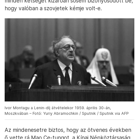
minden kétséget kizáróan sosem bizonyosodott be,
hogy valóban a szovjetek kémje volt-e.
Ivor Montagu a Lenin-díj átvételekor 1959. április 30-án,
Moszkvában – Fotó: Yuriy Abramochkin / Sputnik / Sputnik via AFP
Az mindenesetre biztos, hogy az ötvenes években
ő vette rá Mao Ce-tungot, a Kínai Népköztársaság