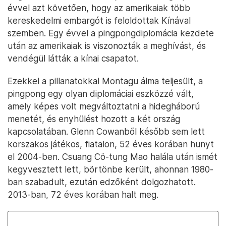
évvel azt követően, hogy az amerikaiak több
kereskedelmi embargót is feloldottak Kínával
szemben. Egy évvel a pingpongdiplomácia kezdete
után az amerikaiak is viszonozták a meghívást, és
vendégül látták a kínai csapatot.
Ezekkel a pillanatokkal Montagu álma teljesült, a
pingpong egy olyan diplomáciai eszközzé vált,
amely képes volt megváltoztatni a hidegháború
menetét, és enyhülést hozott a két ország
kapcsolatában. Glenn Cowanből később sem lett
korszakos játékos, fiatalon, 52 éves korában hunyt
el 2004-ben. Csuang Cö-tung Mao halála után ismét
kegyvesztett lett, börtönbe került, ahonnan 1980-
ban szabadult, ezután edzőként dolgozhatott.
2013-ban, 72 éves korában halt meg.