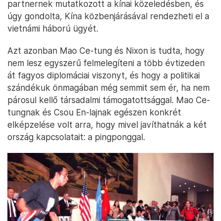
partnernek mutatkozott a kínai közeledésben, és
úgy gondolta, Kína közbenjárásával rendezheti el a
vietnámi háború ügyét.
Azt azonban Mao Ce-tung és Nixon is tudta, hogy
nem lesz egyszerű felmelegíteni a több évtizeden
át fagyos diplomáciai viszonyt, és hogy a politikai
szándékuk önmagában még semmit sem ér, ha nem
párosul kellő társadalmi támogatottsággal. Mao Ce-
tungnak és Csou En-lajnak egészen konkrét
elképzelése volt arra, hogy mivel javíthatnák a két
ország kapcsolatait: a pingponggal.