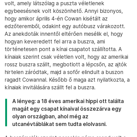
volt, amely látszólag a puszta véletlenek
egybeesésnek volt köszönhető. Annyi bizonyos,
hogy amikor április 4-én Cowan kisétált az
edzőteremből, odakint egy autóbusz várakozott.
Az anekdoták innentől eltérően mesélik el, hogy
hogyan keveredett fel arra a buszra, ami
történetesen pont a kínai csapatot szállította. A
kínaiak szerint csak véletlen volt, hogy az amerikai
rossz buszra szállt, megbotlott a lépcsőn, az ajtók
hirtelen záródtak, majd a sofőr elindult a buszon
ragadt Cowannal. Később ő maga azt nyilatkozta, a
kínaiak invitálására szállt fel a buszra.
A lényeg: a 18 éves amerikai hippi ott találta
magát egy csapat kínaival összezárva egy
olyan országban, ahol még az
utcanévtáblákat sem tudta elolvasni.