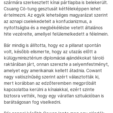
szármára szerkesztett kínai pártlapba is belekerült.
Csuang Cö-tung gesztusát kétféleképpen lehet
értelmezni. Az egyik lehetséges magyarázat szerint
az aznapi cselekedeteit a konfucianizmus, a
nyitottságba és a megbékélésbe vetett általános
hite vezérelte, amellyel felülemelkedett a félelmein.
Bár mindig is állította, hogy ez a pillanat spontán
volt, később elismerte, hogy az utazás előtt a
külügyminisztérium diplomáciai ajándékokat tároló
raktárában járt, onnan szerezte a selyemfestményt,
amelyet egy amerikainak kellett átadnia. Cowant
nagy valószínűség szerint azért választották ki,
mert korábban az edzőteremben megpróbált
kapcsolatba kerülni a kínaiakkal, ezért szinte
biztosra vették, hogy egy váratlan szituációban is
barátságosan fog viselkedni.