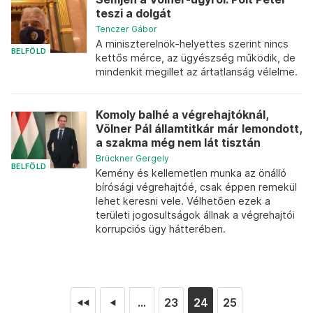
teszi a dolgát
Tenczer Gábor
A miniszterelnök-helyettes szerint nincs
BELFÖLD
kettős mérce, az ügyészség működik, de
mindenkit megillet az ártatlanság vélelme.
Komoly balhé a végrehajtóknál,
Völner Pál államtitkár már lemondott,
a szakma még nem lát tisztán
Brückner Gergely
BELFÖLD
Kemény és kellemetlen munka az önálló
bírósági végrehajtóé, csak éppen remekül
lehet keresni vele. Vélhetően ezek a
területi jogosultságok állnak a végrehajtói
korrupciós ügy hátterében.
...
23
24
25
◄◄
◄