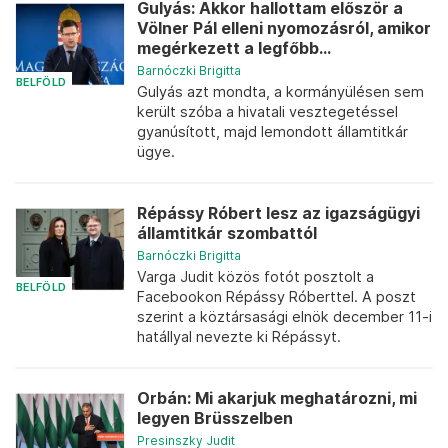
Gulyás: Akkor hallottam először a
Völner Pál elleni nyomozásról, amikor
megérkezett a legfőbb...
Barnóczki Brigitta
BELFÖLD
Gulyás azt mondta, a kormányülésen sem
került szóba a hivatali vesztegetéssel
gyanúsított, majd lemondott államtitkár
ügye.
Répássy Róbert lesz az igazságügyi
államtitkár szombattól
Barnóczki Brigitta
Varga Judit közös fotót posztolt a
BELFÖLD
Facebookon Répássy Róberttel. A poszt
szerint a köztársasági elnök december 11-i
hatállyal nevezte ki Répássyt.
Orbán: Mi akarjuk meghatározni, mi
legyen Brüsszelben
Presinszky Judit