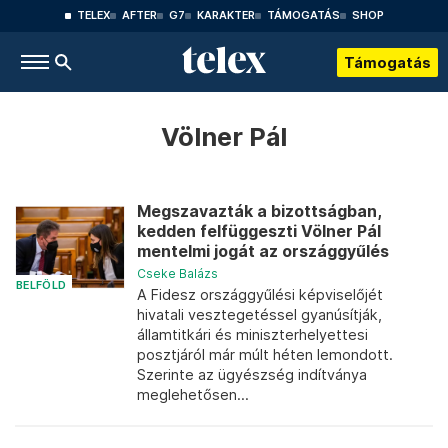
TELEX
AFTER
G7
KARAKTER
TÁMOGATÁS
SHOP
Támogatás
Völner Pál
Megszavazták a bizottságban,
kedden felfüggeszti Völner Pál
mentelmi jogát az országgyűlés
Cseke Balázs
BELFÖLD
A Fidesz országgyűlési képviselőjét
hivatali vesztegetéssel gyanúsítják,
államtitkári és miniszterhelyettesi
posztjáról már múlt héten lemondott.
Szerinte az ügyészség indítványa
meglehetősen...