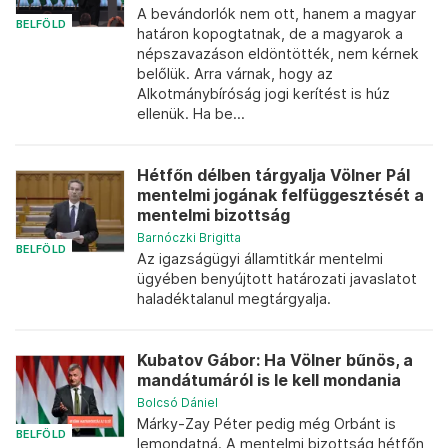
A bevándorlók nem ott, hanem a magyar
BELFÖLD
határon kopogtatnak, de a magyarok a
népszavazáson eldöntötték, nem kérnek
belőlük. Arra várnak, hogy az
Alkotmánybíróság jogi kerítést is húz
ellenük. Ha be...
Hétfőn délben tárgyalja Völner Pál
mentelmi jogának felfüggesztését a
mentelmi bizottság
Barnóczki Brigitta
BELFÖLD
Az igazságügyi államtitkár mentelmi
ügyében benyújtott határozati javaslatot
haladéktalanul megtárgyalja.
Kubatov Gábor: Ha Völner bűnös, a
mandátumáról is le kell mondania
Bolcsó Dániel
Márky-Zay Péter pedig még Orbánt is
BELFÖLD
lemondatná. A mentelmi bizottság hétfőn