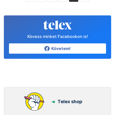
Kövess minket Facebookon is!
Követem!
Telex shop