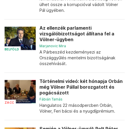
ülhet össze a korrupcióval vádolt Völner
Pál ügyében.
Az ellenzék parlamenti
vizsgálóbizottságot állítana fel a
Völner-ügyben
Marjanovic Mira
BELFÖLD
A Párbeszéd kezdeményezi az
Országgyűlés mentelmi bizottságának
összehívását.
Történelmi videó: két hónapja Orbán
még Völner Pállal borozgatott és
pogácsázott
Fábián Tamás
ZACC
Hangulatos 22 másodpercben Orbán,
Völner, Feri bácsi és a nyugdíjprémium.
Semjén a Völner-ügyről: Polt Péter