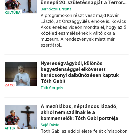
ünnepli 20. születésnapját a Terror...
Barnóczki Brigitta
KULTÚRA
A programokon részt vesz majd Kövér
László, az Országgyűlés elnöke is. Kovács
Ákos énekes videón mondta el, hogy az ő
közéleti eszmélésének kiváltó oka a
múzeum. A rendezvények miatt már
szerdától...
Nyereségvágyból, különös
kegyetlenséggel elkövetett
karácsonyi dalbűnözésen kaptuk
Tóth Gabit
ZACC
Tóth Gergely
A mezítlábas, néptáncos lázadó,
akiről nem szállnak le a
kommentelők: Tóth Gabi portréja
Sajó Dávid
AFTER
Tóth Gabi az eddigi élete felét címlapokon