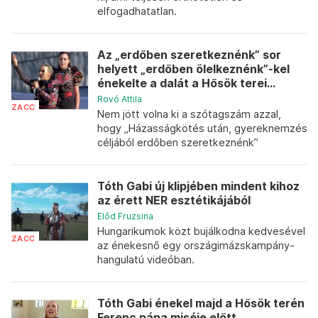
elfogadhatatlan.
Az „erdőben szeretkeznénk” sor
helyett „erdőben ölelkeznénk”-kel
énekelte a dalát a Hősök terei...
Rovó Attila
ZACC
Nem jött volna ki a szótagszám azzal,
hogy „Házasságkötés után, gyereknemzés
céljából erdőben szeretkeznénk”
Tóth Gabi új klipjében mindent kihoz
az érett NER esztétikájából
Előd Fruzsina
Hungarikumok közt bujálkodna kedvesével
ZACC
az énekesnő egy országimázskampány-
hangulatú videóban.
Tóth Gabi énekel majd a Hősök terén
Ferenc pápa miséje előtt