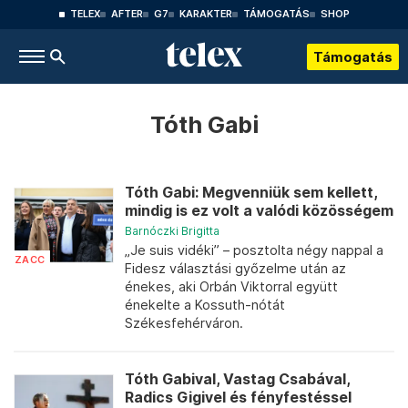
TELEX
AFTER
G7
KARAKTER
TÁMOGATÁS
SHOP
Támogatás
Tóth Gabi
Tóth Gabi: Megvenniük sem kellett,
mindig is ez volt a valódi közösségem
Barnóczki Brigitta
„Je suis vidéki” – posztolta négy nappal a
ZACC
Fidesz választási győzelme után az
énekes, aki Orbán Viktorral együtt
énekelte a Kossuth-nótát
Székesfehérváron.
Tóth Gabival, Vastag Csabával,
Radics Gigivel és fényfestéssel