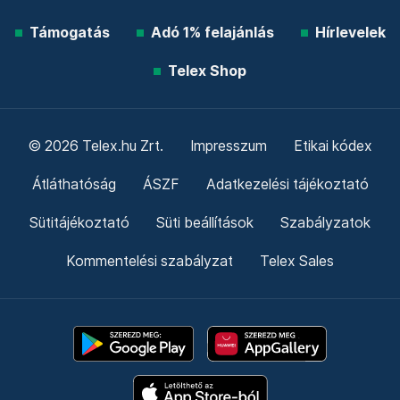
Támogatás
Adó 1% felajánlás
Hírlevelek
Telex Shop
© 2026 Telex.hu Zrt.
Impresszum
Etikai kódex
Átláthatóság
ÁSZF
Adatkezelési tájékoztató
Sütitájékoztató
Süti beállítások
Szabályzatok
Kommentelési szabályzat
Telex Sales