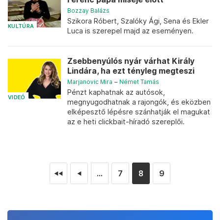
Bozzay Balázs
Szikora Róbert, Szalóky Ági, Sena és Ekler
KULTÚRA
Luca is szerepel majd az eseményen.
Zsebbenyúlós nyár várhat Király
Lindára, ha ezt tényleg megteszi
Marjanovic Mira
–
Német Tamás
Pénzt kaphatnak az autósok,
VIDEÓ
megnyugodhatnak a rajongók, és eközben
elképesztő lépésre szánhatják el magukat
az e heti clickbait-híradó szereplői.
...
7
8
9
◄◄
◄