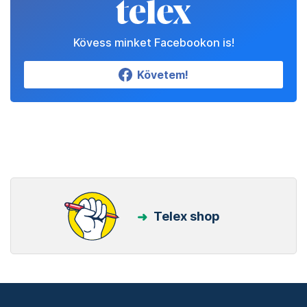
Kövess minket Facebookon is!
Követem!
Telex shop