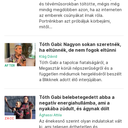
és tévéműsorokban töltötte, mégis még
mindig megdöbben azon, ha az interneten
az emberek csúnyákat írnak róla.
Portrénkban azt próbáljuk körbejárni,
mitől...
Tóth Gabi: Nagyon sokan szeretnék,
ha eltűnnék, de nem fogok eltűnni
Klág Dávid
Tóth Gabi a tapolcai fiatalságáról, a
AFTER
Megasztár körüli népszerűségről és a
független médiumok hergeléséről beszélt
a Blikknek adott élő interjújában.
Tóth Gabi belebetegedett abba a
negatív energiahullámba, ami a
nyakába zúdult, és ágynak dőlt
Ághassi Attila
ZACC
Az énekesnő szerint olyan indulatokat vált
ki, ami teljesen érthetetlen és