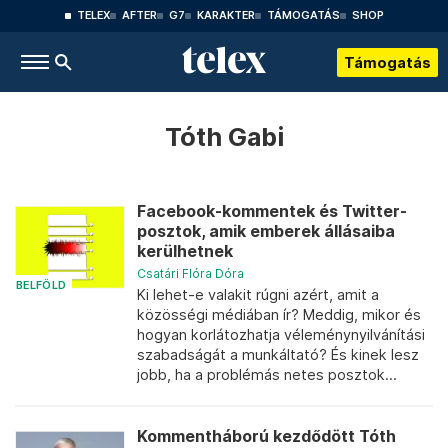
TELEX
AFTER
G7
KARAKTER
TÁMOGATÁS
SHOP
Támogatás
Tóth Gabi
Facebook-kommentek és Twitter-
posztok, amik emberek állásaiba
kerülhetnek
Csatári Flóra Dóra
BELFÖLD
Ki lehet-e valakit rúgni azért, amit a
közösségi médiában ír? Meddig, mikor és
hogyan korlátozhatja véleménynyilvánítási
szabadságát a munkáltató? És kinek lesz
jobb, ha a problémás netes posztok...
Kommentháború kezdődött Tóth