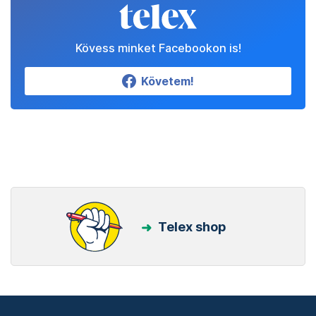
Kövess minket Facebookon is!
Követem!
Telex shop