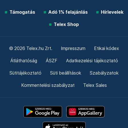
Támogatás
Adó 1% felajánlás
Hírlevelek
Telex Shop
© 2026 Telex.hu Zrt.
Impresszum
Etikai kódex
Átláthatóság
ÁSZF
Adatkezelési tájékoztató
Sütitájékoztató
Süti beállítások
Szabályzatok
Kommentelési szabályzat
Telex Sales