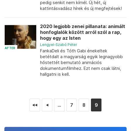
pedig senkit nem kímél. Új hét, új
kattintásvadász hírek és új megfejtések!
2020 legjobb zenei pillanata: animált
honfoglalók között arról szól a rap,
hogy egy az Isten
Lengyel-Szabó Péter
AFTER
FankaDeli és Tóth Gabi énekeltek
betétdalt a magyarság egyik legnagyobb
hőstettét bemutató animációs
dokumentumfilmhez. Ezt nem csak látni,
hallgatni is kell.
...
7
8
9
◄◄
◄