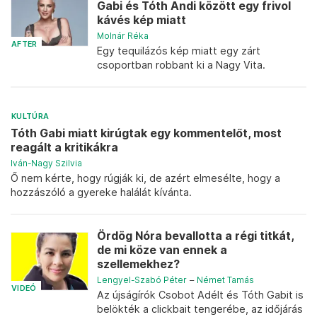
Gabi és Tóth Andi között egy frivol
kávés kép miatt
Molnár Réka
AFTER
Egy tequilázós kép miatt egy zárt
csoportban robbant ki a Nagy Vita.
KULTÚRA
Tóth Gabi miatt kirúgtak egy kommentelőt, most
reagált a kritikákra
Iván-Nagy Szilvia
Ő nem kérte, hogy rúgják ki, de azért elmesélte, hogy a
hozzászóló a gyereke halálát kívánta.
Ördög Nóra bevallotta a régi titkát,
de mi köze van ennek a
szellemekhez?
Lengyel-Szabó Péter
–
Német Tamás
VIDEÓ
Az újságírók Csobot Adélt és Tóth Gabit is
belökték a clickbait tengerébe, az időjárás