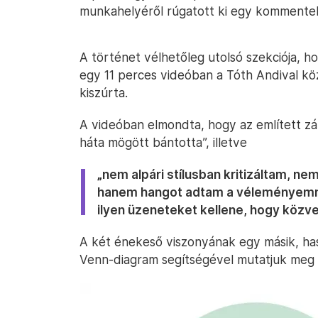
munkahelyéről rúgatott ki egy kommentelő
A történet vélhetőleg utolsó szekciója, h
egy 11 perces videóban a Tóth Andival köz
kiszúrta.
A videóban elmondta, hogy az említett zár
háta mögött bántotta”, illetve
„nem alpári stílusban kritizáltam, n
hanem hangot adtam a véleményemne
ilyen üzeneteket kellene, hogy közve
A két énekeső viszonyának egy másik, has
Venn-diagram segítségével mutatjuk meg 