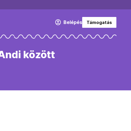
Belépés
Támogatás
Andi között