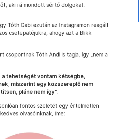
t, aki rá mondott sértő dolgokat.
ogy Tóth Gabi ezután az Instagramon reagált
ös csetepatéjukra, ahogy azt a Blikk
t csoportnak Tóth Andi is tagja, így „nem a
em a tehetségét vontam kétségbe,
k, miszerint egy közszereplő nem
títsen, pláne nem így”.
onlóan fontos szeletét egy értelmetlen
kedves olvasóinknak, íme: