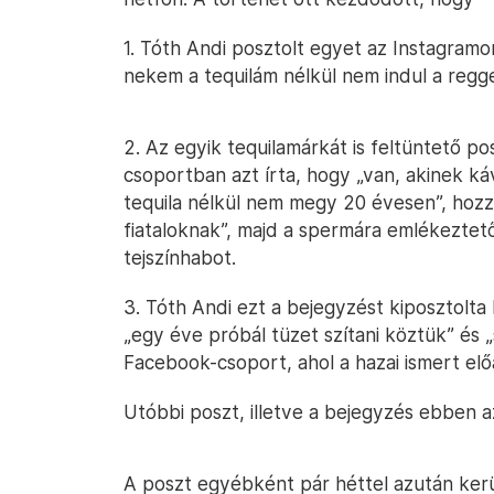
1. Tóth Andi posztolt egyet az Instagramon
nekem a tequilám nélkül nem indul a regge
2. Az egyik tequilamárkát is feltüntető p
csoportban azt írta, hogy „van, akinek ká
tequila nélkül nem megy 20 évesen”, hozz
fiataloknak”, majd a spermára emlékezte
tejszínhabot.
3. Tóth Andi ezt a bejegyzést kiposztolt
„egy éve próbál tüzet szítani köztük” és 
Facebook-csoport, ahol a hazai ismert elő
Utóbbi poszt, illetve a bejegyzés ebben a
A poszt egyébként pár héttel azután kerü