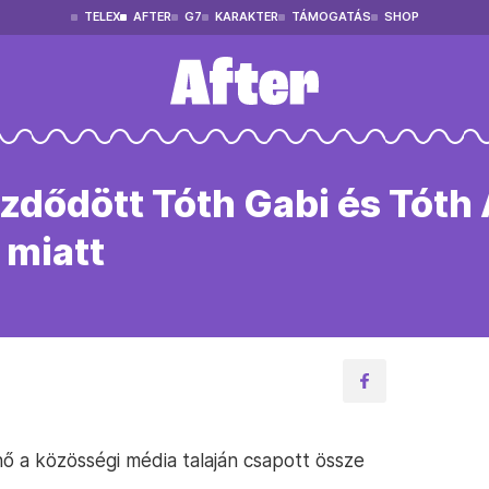
TELEX
AFTER
G7
KARAKTER
TÁMOGATÁS
SHOP
ődött Tóth Gabi és Tóth 
 miatt
 a közösségi média talaján csapott össze