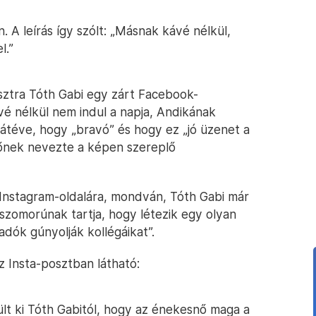
. A leírás így szólt: „Másnak kávé nélkül,
l.”
osztra Tóth Gabi egy zárt Facebook-
vé nélkül nem indul a napja, Andikának
átéve, hogy „bravó” és hogy ez „jó üzenet a
tőnek nevezte a képen szereplő
a Instagram-oldalára, mondván, Tóth Gabi már
„szomorúnak tartja, hogy létezik egy olyan
adók gúnyolják kollégáikat”.
z Insta-posztban látható:
lt ki Tóth Gabitól, hogy az énekesnő maga a