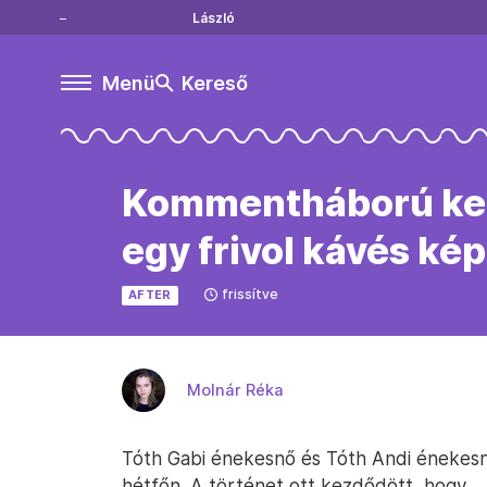
László
Menü
Kereső
Kommentháború kezd
egy frivol kávés kép
frissítve
AFTER
Molnár Réka
Tóth Gabi énekesnő és Tóth Andi énekesnő
hétfőn. A történet ott kezdődött, hogy