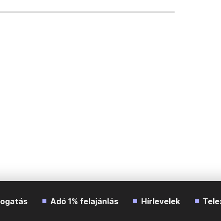
ogatás
Adó 1% felajánlás
Hírlevelek
Tele