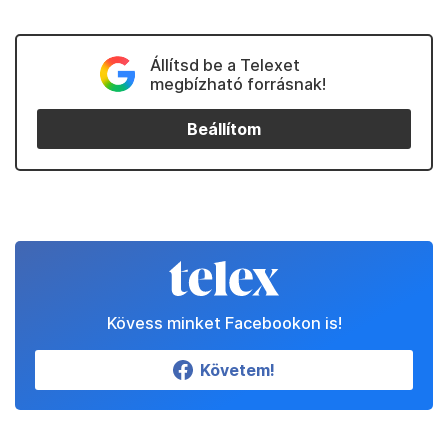
Állítsd be a Telexet
megbízható forrásnak!
Beállítom
Kövess minket Facebookon is!
Követem!