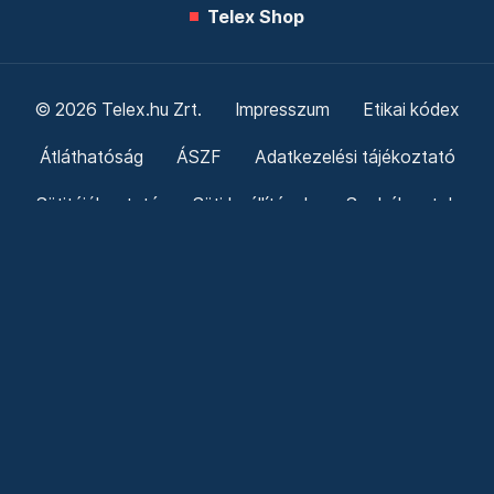
Telex Shop
© 2026 Telex.hu Zrt.
Impresszum
Etikai kódex
Átláthatóság
ÁSZF
Adatkezelési tájékoztató
Sütitájékoztató
Süti beállítások
Szabályzatok
Kommentelési szabályzat
Telex Sales