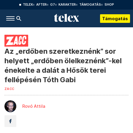
TELEX
AFTER
G7
KARAKTER
TÁMOGATÁS
SHOP
Támogatás
Az „erdőben szeretkeznénk” sor
helyett „erdőben ölelkeznénk”-kel
énekelte a dalát a Hősök terei
fellépésén Tóth Gabi
ZACC
Rovó Attila