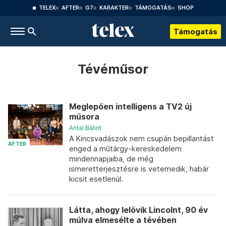
TELEX
AFTER
G7
KARAKTER
TÁMOGATÁS
SHOP
Támogatás
Tévéműsor
Meglepően intelligens a TV2 új
műsora
Antal Bálint
A Kincsvadászok nem csupán bepillantást
AFTER
enged a műtárgy-kereskedelem
mindennapjaiba, de még
ismeretterjesztésre is vetemedik, habár
kicsit esetlenül.
Látta, ahogy lelövik Lincolnt, 90 év
múlva elmesélte a tévében