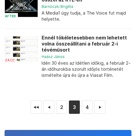
Barnóczki Brigitta
A Media1 úgy tudja, a The Voice fut majd
AFTER
helyette.
Ennél tökéletesebben nem lehetett
volna összeállítani a február 2-i
tévéműsort
Haász János
ZACC
Idén 30 éves az Idétlen időkig, a február 2-
án időhurokba szorult időjós történetét
ismételte újra és újra a Viasat Film.
2
3
4
◄◄
◄
►