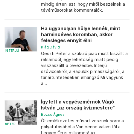
mindig érteni azt, hogy miről beszélnek a
tévéműsorokat kommentálók.
Ha ugyanolyan hülye lennék, mint
harmincéves koromban, akkor
felesleges ennyit élni
Klág Dávid
INTERJÚ
Geszti Péter a szűkülő piac miatt kiszállt a
reklámból, egy lehetőség miatt pedig
visszaszállt a tévézésbe. Interjú
szóviccekről, a Rapülők pimaszságáról, a
tanártüntetéseken elhangzó Mi vagyunk
a...
Így lett a vegyészmérnök Vágó
István „az ország kvízmestere”
Bozsó Ágnes
Öt emlékezetes műsort veszünk sorra a
AFTER
pályafutásából a Van benne valamitől a
Legyen Ön is milliomos!-ig.