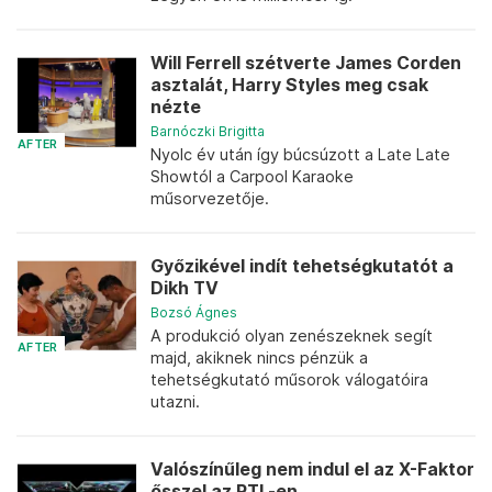
Will Ferrell szétverte James Corden
asztalát, Harry Styles meg csak
nézte
Barnóczki Brigitta
AFTER
Nyolc év után így búcsúzott a Late Late
Showtól a Carpool Karaoke
műsorvezetője.
Győzikével indít tehetségkutatót a
Dikh TV
Bozsó Ágnes
A produkció olyan zenészeknek segít
AFTER
majd, akiknek nincs pénzük a
tehetségkutató műsorok válogatóira
utazni.
Valószínűleg nem indul el az X-Faktor
ősszel az RTL-en