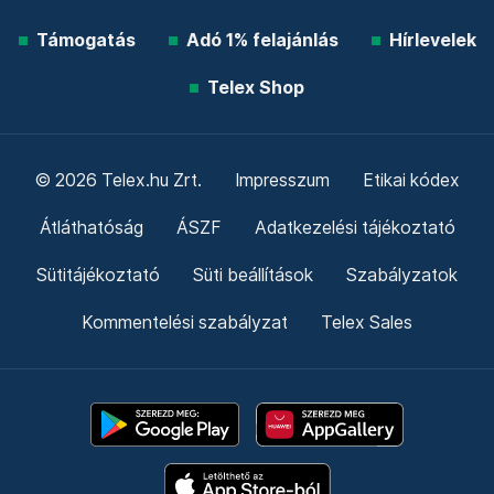
Támogatás
Adó 1% felajánlás
Hírlevelek
Telex Shop
© 2026 Telex.hu Zrt.
Impresszum
Etikai kódex
Átláthatóság
ÁSZF
Adatkezelési tájékoztató
Sütitájékoztató
Süti beállítások
Szabályzatok
Kommentelési szabályzat
Telex Sales