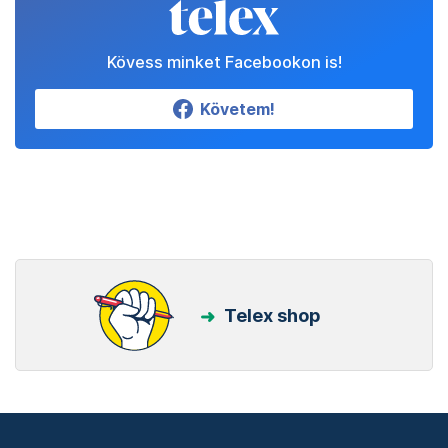
Kövess minket Facebookon is!
Követem!
Telex shop