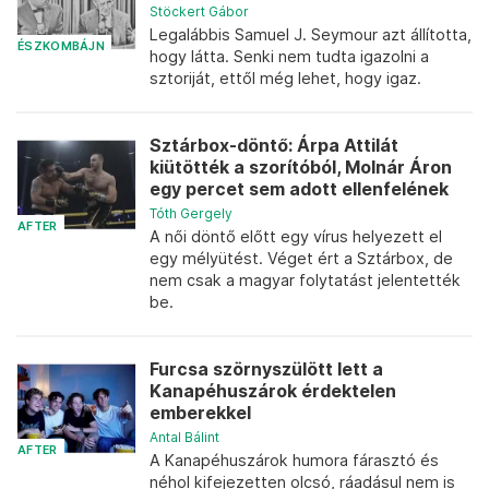
Stöckert Gábor
Legalábbis Samuel J. Seymour azt állította,
ÉSZKOMBÁJN
hogy látta. Senki nem tudta igazolni a
sztoriját, ettől még lehet, hogy igaz.
Sztárbox-döntő: Árpa Attilát
kiütötték a szorítóból, Molnár Áron
egy percet sem adott ellenfelének
Tóth Gergely
AFTER
A női döntő előtt egy vírus helyezett el
egy mélyütést. Véget ért a Sztárbox, de
nem csak a magyar folytatást jelentették
be.
Furcsa szörnyszülött lett a
Kanapéhuszárok érdektelen
emberekkel
Antal Bálint
AFTER
A Kanapéhuszárok humora fárasztó és
néhol kifejezetten olcsó, ráadásul nem is