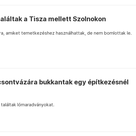
láltak a Tisza mellett Szolnokon
tra, amiket temetkezéshez használhattak, de nem bomlottak le.
 csontvázára bukkantak egy építkezésnél
 találtak lómaradványokat.