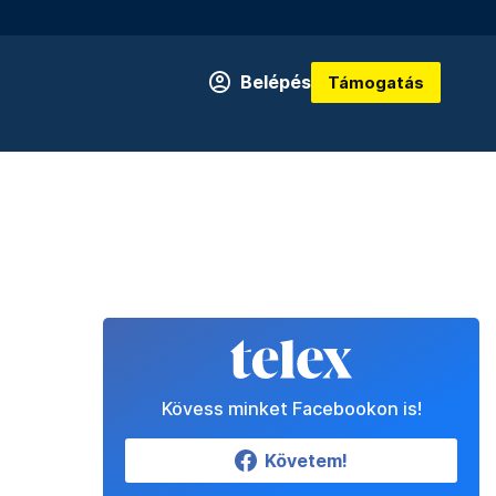
Belépés
Támogatás
Kövess minket Facebookon is!
Követem!