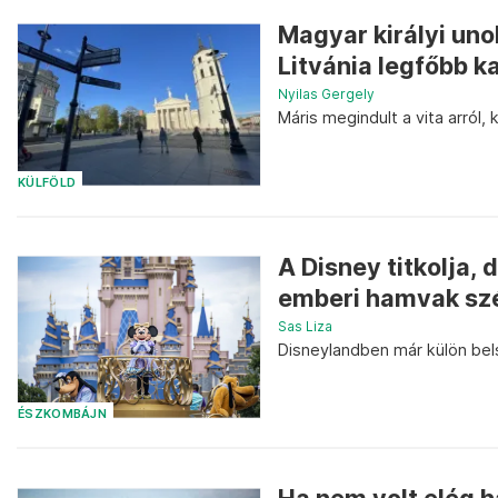
Magyar királyi uno
Litvánia legfőbb k
Nyilas Gergely
Máris megindult a vita arról,
KÜLFÖLD
A Disney titkolja,
emberi hamvak sz
Sas Liza
Disneylandben már külön bels
ÉSZKOMBÁJN