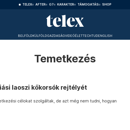
TELEX
AFTER
G7
KARAKTER
TÁMOGATÁS
SHOP
BELFÖLD
KÜLFÖLD
GAZDASÁG
VIDEÓ
ÉLET
TECHTUD
ENGLISH
Temetkezés
ási laoszi kőkorsók rejtélyét
kezési célokat szolgáltak, de azt még nem tudni, hogyan