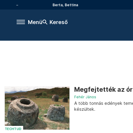
Berta, Bettina
Menü
Kereső
Megfejtették az óri
Fehér János
A több tonnás edények temet
készültek.
TECHTUD