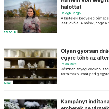
Ha nem volt elég h
halottat
Balogh Gergő
A kisteleki kegyeleti témapa
lesz jövője. A másik, hogy a h
BELFÖLD
Olyan gyorsan drá
egyre több az alte
Pálos Máté
Részben anyagi okokból szo
tartalmazó urnát pedig egyre
ADAT
Kampányt indítana
emberek ne vigyék