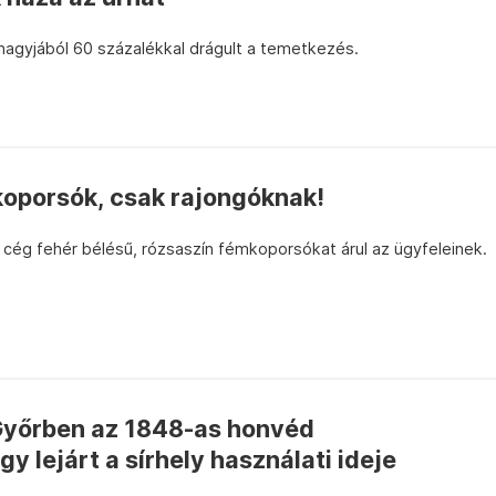
nagyjából 60 százalékkal drágult a temetkezés.
koporsók, csak rajongóknak!
 cég fehér bélésű, rózsaszín fémkoporsókat árul az ügyfeleinek.
 Győrben az 1848-as honvéd
y lejárt a sírhely használati ideje