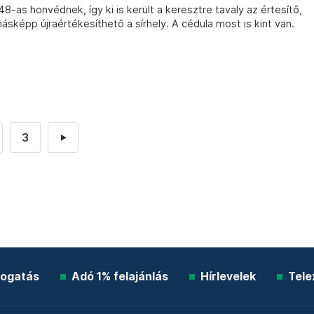
48-as honvédnek, így ki is került a keresztre tavaly az értesítő,
 másképp újraértékesíthető a sírhely. A cédula most is kint van.
3
►
ogatás
Adó 1% felajánlás
Hírlevelek
Tele