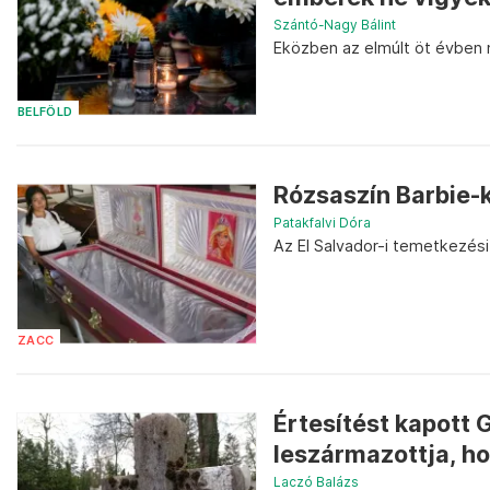
Szántó-Nagy Bálint
Eközben az elmúlt öt évben 
BELFÖLD
Rózsaszín Barbie-
Patakfalvi Dóra
Az El Salvador-i temetkezési
ZACC
Értesítést kapott
leszármazottja, hog
Laczó Balázs