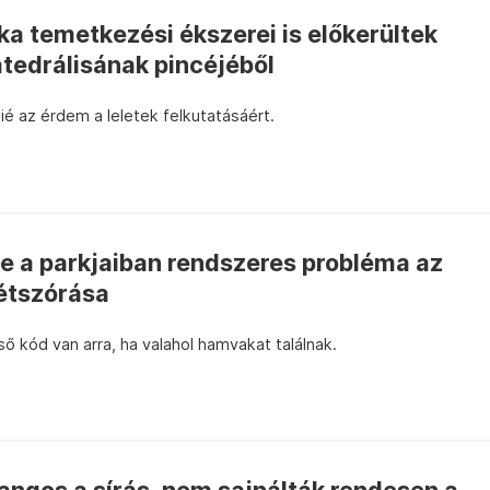
ka temetkezési ékszerei is előkerültek
atedrálisának pincéjéből
 kié az érdem a leletek felkutatásáért.
 de a parkjaiban rendszeres probléma az
étszórása
ő kód van arra, ha valahol hamvakat találnak.