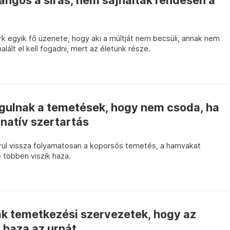
angos a sírás, nem sajnálták rendesen a
rk egyik fő üzenete, hogy aki a múltját nem becsüli, annak nem
alált el kell fogadni, mert az életünk része.
gulnak a temetések, hogy nem csoda, ha
rnatív szertartás
rul vissza folyamatosan a koporsós temetés, a hamvakat
 többen viszik haza.
k temetkezési szervezetek, hogy az
 haza az urnát