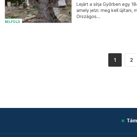
Lejárt a sírja Győrben egy 18
amely jelzi: meg kell újítani,
Országos...
BELFÖLD
1
2
Tám