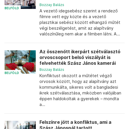
Bozzay Balázs
BELFÖLD
A vezető idegsebész szerint a rendező
filmre vett egy közte és a vezető
plasztikai sebész között elhangzó műtét
végi beszélgetést, amit az alapítvány
valószínűleg nem akar a filmben látni. A...
Az összenőtt ikerpárt szétválasztó
orvoscsoport belső viszályát is
felvehették Szász János kamerái
Bozzay Balázs
BELFÖLD
Konfliktust okozott a műtétet végző
orvosok között, hogy az alapítvány azt
kommunikálta, sikeres volt a bangladesi
ikrek szétválasztása, miközben valójában
éppen haldokoltak a gyerekek – mondta
a...
Felszínre jött a konfliktus, ami a
Szász Jánosnál tartott