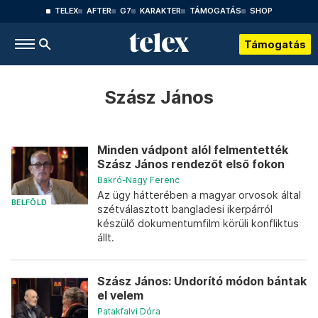
TELEX
AFTER
G7
KARAKTER
TÁMOGATÁS
SHOP
Támogatás
Szász János
Minden vádpont alól felmentették
Szász János rendezőt első fokon
Bakró-Nagy Ferenc
Az ügy hátterében a magyar orvosok által
BELFÖLD
szétválasztott bangladesi ikerpárról
készülő dokumentumfilm körüli konfliktus
állt.
Szász János: Undorító módon bántak
el velem
Patakfalvi Dóra