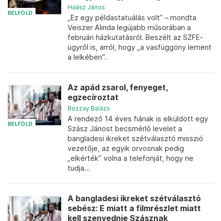
Haász János
BELFÖLD
„Ez egy példastatuálás volt” – mondta
Veiszer Alinda legújabb műsorában a
februári házkutatásról. Beszélt az SZFE-
ügyről is, arról, hogy „a vasfüggöny lement
a lelkében”.
Az apád zsarol, fenyeget,
egzecíroztat
Bozzay Balázs
A rendező 14 éves fiának is elküldött egy
BELFÖLD
Szász Jánost becsmérlő levelet a
bangladesi ikreket szétválasztó misszió
vezetője, az egyik orvosnak pedig
„elkérték” volna a telefonját, hogy ne
tudja...
A bangladesi ikreket szétválasztó
sebész: E miatt a filmrészlet miatt
kell szenvednie Szásznak