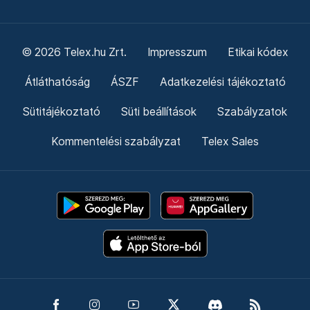
© 2026 Telex.hu Zrt.
Impresszum
Etikai kódex
Átláthatóság
ÁSZF
Adatkezelési tájékoztató
Sütitájékoztató
Süti beállítások
Szabályzatok
Kommentelési szabályzat
Telex Sales