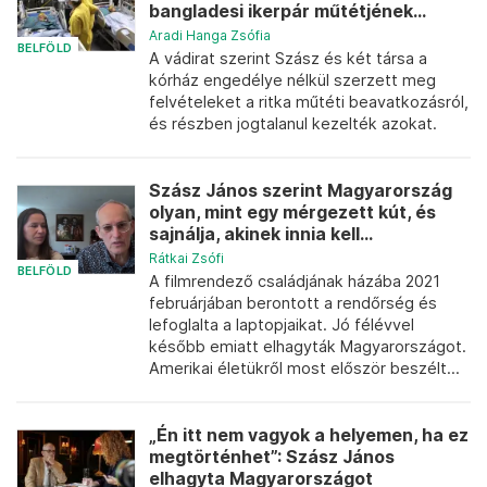
bangladesi ikerpár műtétjének...
Aradi Hanga Zsófia
BELFÖLD
A vádirat szerint Szász és két társa a
kórház engedélye nélkül szerzett meg
felvételeket a ritka műtéti beavatkozásról,
és részben jogtalanul kezelték azokat.
Szász János szerint Magyarország
olyan, mint egy mérgezett kút, és
sajnálja, akinek innia kell...
Rátkai Zsófi
BELFÖLD
A filmrendező családjának házába 2021
februárjában berontott a rendőrség és
lefoglalta a laptopjaikat. Jó félévvel
később emiatt elhagyták Magyarországot.
Amerikai életükről most először beszélt...
„Én itt nem vagyok a helyemen, ha ez
megtörténhet”: Szász János
elhagyta Magyarországot