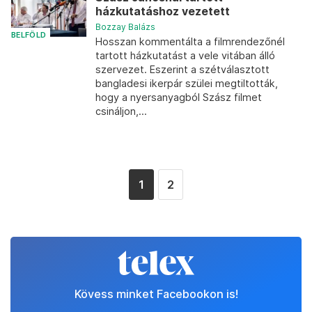
házkutatáshoz vezetett
Bozzay Balázs
BELFÖLD
Hosszan kommentálta a filmrendezőnél
tartott házkutatást a vele vitában álló
szervezet. Eszerint a szétválasztott
bangladesi ikerpár szülei megtiltották,
hogy a nyersanyagból Szász filmet
csináljon,...
1
2
Kövess minket Facebookon is!