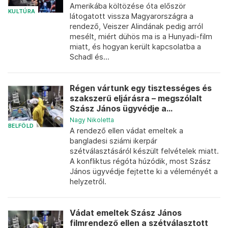
Amerikába költözése óta először
KULTÚRA
látogatott vissza Magyarországra a
rendező, Veiszer Alindának pedig arról
mesélt, miért dühös ma is a Hunyadi-film
miatt, és hogyan került kapcsolatba a
Schadl és...
Régen vártunk egy tisztességes és
szakszerű eljárásra – megszólalt
Szász János ügyvédje a...
Nagy Nikoletta
BELFÖLD
A rendező ellen vádat emeltek a
bangladesi sziámi ikerpár
szétválasztásáról készült felvételek miatt.
A konfliktus régóta húzódik, most Szász
János ügyvédje fejtette ki a véleményét a
helyzetről.
Vádat emeltek Szász János
filmrendező ellen a szétválasztott