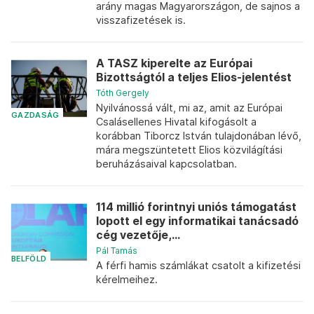
arány magas Magyarországon, de sajnos a
visszafizetések is.
A TASZ kiperelte az Európai
Bizottságtól a teljes Elios-jelentést
Tóth Gergely
Nyilvánossá vált, mi az, amit az Európai
GAZDASÁG
Csalásellenes Hivatal kifogásolt a
korábban Tiborcz István tulajdonában lévő,
mára megszüntetett Elios közvilágítási
beruházásaival kapcsolatban.
114 millió forintnyi uniós támogatást
lopott el egy informatikai tanácsadó
cég vezetője,...
Pál Tamás
BELFÖLD
A férfi hamis számlákat csatolt a kifizetési
kérelmeihez.