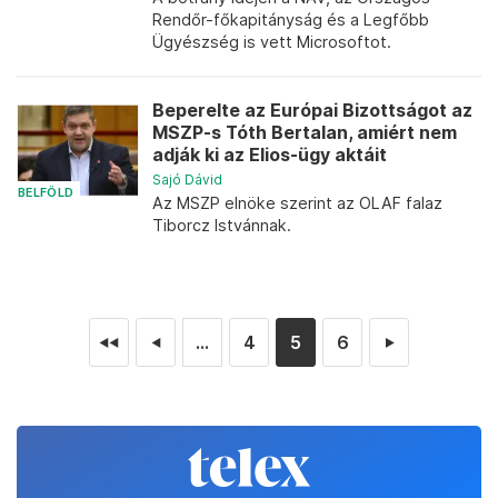
Rendőr-főkapitányság és a Legfőbb
Ügyészség is vett Microsoftot.
Beperelte az Európai Bizottságot az
MSZP-s Tóth Bertalan, amiért nem
adják ki az Elios-ügy aktáit
Sajó Dávid
BELFÖLD
Az MSZP elnöke szerint az OLAF falaz
Tiborcz Istvánnak.
...
4
5
6
◄◄
◄
►