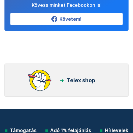
Kövess minket Facebookon is!
Követem!
Telex shop
Támogatás
Adó 1% felajánlás
Hírlevelek