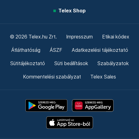
Telex Shop
© 2026 Telex.hu Zrt.
Impresszum
Etikai kódex
Átláthatóság
ÁSZF
Adatkezelési tájékoztató
Sütitájékoztató
Süti beállítások
Szabályzatok
Kommentelési szabályzat
Telex Sales