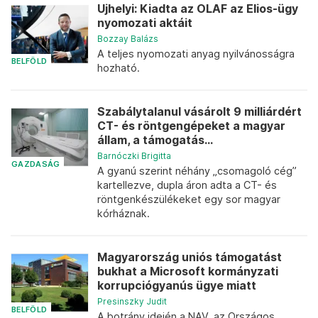
Ujhelyi: Kiadta az OLAF az Elios-ügy
nyomozati aktáit
Bozzay Balázs
A teljes nyomozati anyag nyilvánosságra
BELFÖLD
hozható.
Szabálytalanul vásárolt 9 milliárdért
CT- és röntgengépeket a magyar
állam, a támogatás...
Barnóczki Brigitta
GAZDASÁG
A gyanú szerint néhány „csomagoló cég”
kartellezve, dupla áron adta a CT- és
röntgenkészülékeket egy sor magyar
kórháznak.
Magyarország uniós támogatást
bukhat a Microsoft kormányzati
korrupciógyanús ügye miatt
Presinszky Judit
BELFÖLD
A botrány idején a NAV, az Országos