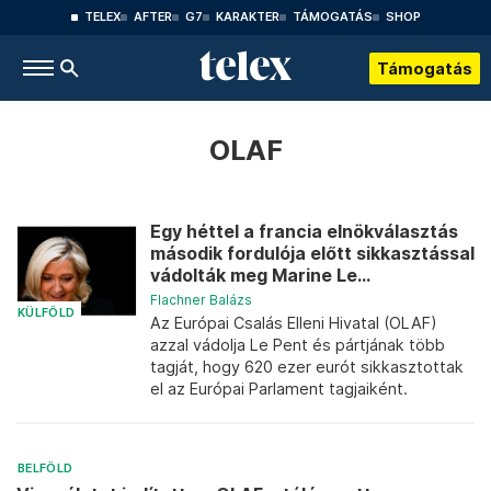
TELEX
AFTER
G7
KARAKTER
TÁMOGATÁS
SHOP
Támogatás
OLAF
Egy héttel a francia elnökválasztás
második fordulója előtt sikkasztással
vádolták meg Marine Le...
Flachner Balázs
KÜLFÖLD
Az Európai Csalás Elleni Hivatal (OLAF)
azzal vádolja Le Pent és pártjának több
tagját, hogy 620 ezer eurót sikkasztottak
el az Európai Parlament tagjaiként.
BELFÖLD