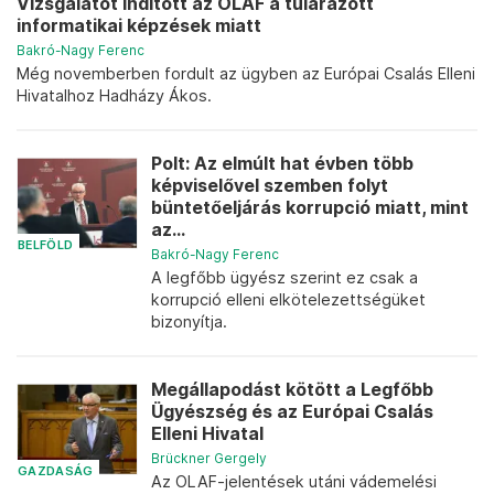
Vizsgálatot indított az OLAF a túlárazott
informatikai képzések miatt
Bakró-Nagy Ferenc
Még novemberben fordult az ügyben az Európai Csalás Elleni
Hivatalhoz Hadházy Ákos.
Polt: Az elmúlt hat évben több
képviselővel szemben folyt
büntetőeljárás korrupció miatt, mint
az...
BELFÖLD
Bakró-Nagy Ferenc
A legfőbb ügyész szerint ez csak a
korrupció elleni elkötelezettségüket
bizonyítja.
Megállapodást kötött a Legfőbb
Ügyészség és az Európai Csalás
Elleni Hivatal
Brückner Gergely
GAZDASÁG
Az OLAF-jelentések utáni vádemelési