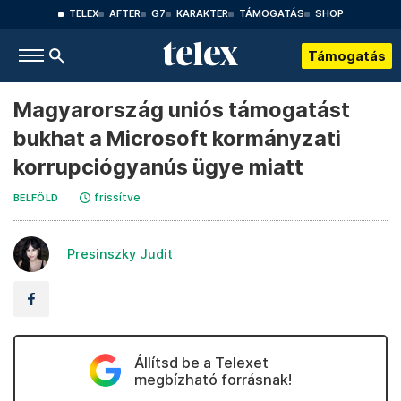
TELEX
AFTER
G7
KARAKTER
TÁMOGATÁS
SHOP
Támogatás
Magyarország uniós támogatást
bukhat a Microsoft kormányzati
korrupciógyanús ügye miatt
frissítve
BELFÖLD
Presinszky Judit
Állítsd be a Telexet
megbízható forrásnak!