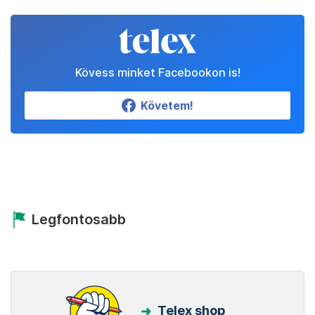
Kövess minket Facebookon is!
Követem!
Legfontosabb
Telex shop