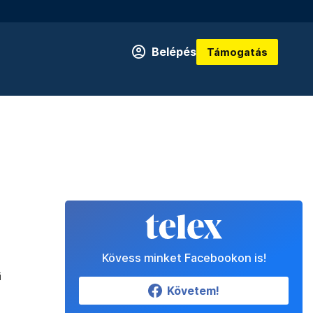
Belépés
Támogatás
Kövess minket Facebookon is!
ű
Követem!