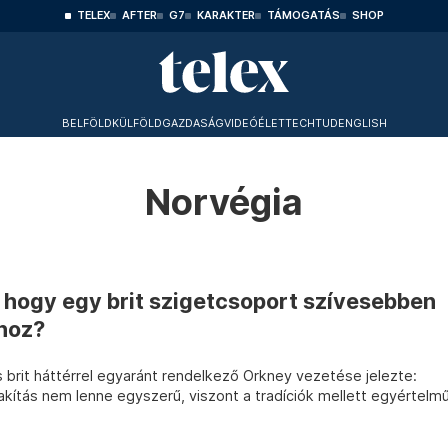
TELEX
AFTER
G7
KARAKTER
TÁMOGATÁS
SHOP
BELFÖLD
KÜLFÖLD
GAZDASÁG
VIDEÓ
ÉLET
TECHTUD
ENGLISH
Norvégia
, hogy egy brit szigetcsoport szívesebben
hoz?
brit háttérrel egyaránt rendelkező Orkney vezetése jelezte:
akítás nem lenne egyszerű, viszont a tradíciók mellett egyértelm