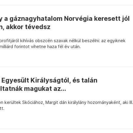
y a gáznagyhatalom Norvégia keresett jól
n, akkor tévedsz
rofitjáról kihívás obszcén szavak nélkül beszélni: az egyiknek
lliárd forintot vihetne haza fél év után.
Egyesült Királyságtól, és talán
ltatnák magukat az...
kerültek Skóciához, Margit dán királylány hozományaként, aki III
tt.