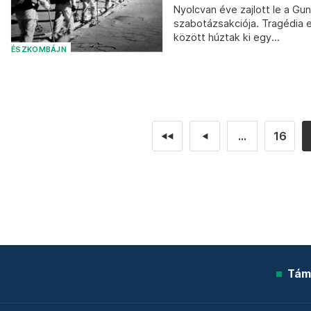
Nyolcvan éve zajlott le a G
szabotázsakciója. Tragédia
között húztak ki egy...
ÉSZKOMBÁJN
...
16
◄◄
◄
Tám