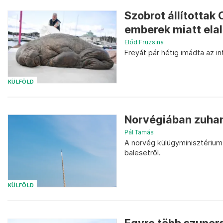
Szobrot állítottak
emberek miatt ela
Előd Fruzsina
Freyát pár hétig imádta az in
KÜLFÖLD
Norvégiában zuhan
Pál Tamás
A norvég külügyminisztérium
balesetről.
KÜLFÖLD