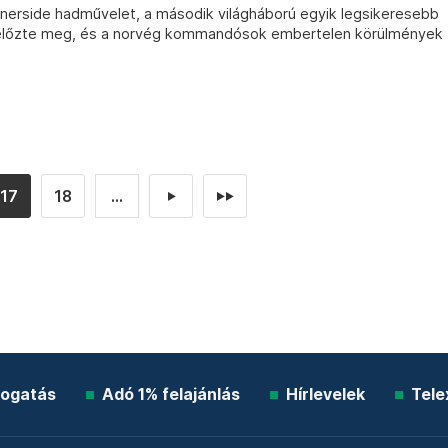
unnerside hadművelet, a második világháború egyik legsikeresebb
 előzte meg, és a norvég kommandósok embertelen körülmények
17
18
...
►
►►
ogatás
Adó 1% felajánlás
Hírlevelek
Tele