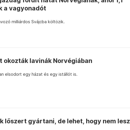
azdag fordít hátat Norvégiának, ahol 1,1
k a vagyonadót
vozó milliárdos Svájcba költözik.
t okozták lavinák Norvégiában
n elsodort egy házat és egy istállót is.
 lőszert gyártani, de lehet, hogy nem lesz