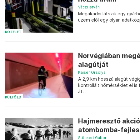
Váczi István
Megakadni látszik egy gyárb
üzem elől egy olyan adatközp
KÖZÉLET
Norvégiában megépí
alagútját
Kaiser Orsolya
A 2,9 km hosszú alagút végig
kontrollált hőmérséklet el i
át.
KÜLFÖLD
Hajmeresztő akció 
atombomba-fejles
Stöckert Gábor