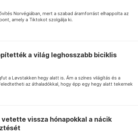
ővítés Norvégiában, mert a szabad áramforrást elhappolta az
ont, amely a Tiktokot szolgálja ki.
tették a világ leghosszabb biciklis
fut a Løvstakken hegy alatt is. Ám a színes világítás és a
s feledtetheti az áthaladókkal, hogy épp egy hegy alatt tekernek
vetette vissza hónapokkal a nácik
ztését