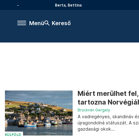
Berta, Bettina
Menü
Kereső
Miért merülhet fel
tartozna Norvégiá
Brückner Gergely
A vadregényes, skandináv és 
újragondolná státuszát. A sz
gazdasági okok...
KÜLFÖLD