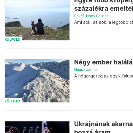
Egyre több szuperg
százalékra emelté
Bakró-Nagy Ferenc
Ami sok, az sok: a legtöbb tá
KÜLFÖLD
Négy ember halálá
Haász János
A hógörgeteg az egyik faluba
KÜLFÖLD
Ukrajnának akarnak
hozzá áram