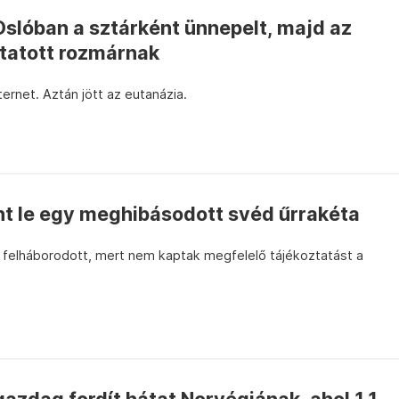
 Oslóban a sztárként ünnepelt, majd az
ltatott rozmárnak
ternet. Aztán jött az eutanázia.
t le egy meghibásodott svéd űrrakéta
 felháborodott, mert nem kaptak megfelelő tájékoztatást a