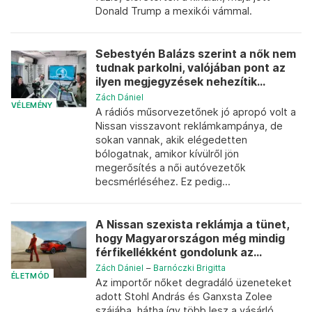
Donald Trump a mexikói vámmal.
Sebestyén Balázs szerint a nők nem
tudnak parkolni, valójában pont az
ilyen megjegyzések nehezítik...
Zách Dániel
VÉLEMÉNY
A rádiós műsorvezetőnek jó apropó volt a
Nissan visszavont reklámkampánya, de
sokan vannak, akik elégedetten
bólogatnak, amikor kívülről jön
megerősítés a női autóvezetők
becsmérléséhez. Ez pedig...
A Nissan szexista reklámja a tünet,
hogy Magyarországon még mindig
férfikellékként gondolunk az...
Zách Dániel
–
Barnóczki Brigitta
ÉLETMÓD
Az importőr nőket degradáló üzeneteket
adott Stohl András és Ganxsta Zolee
szájába, hátha így több lesz a vásárló.