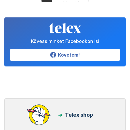
Kövess minket Facebookon is!
Követem!
Telex shop