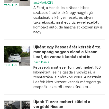
autóMAGAZIN
TECHTUD
A Ford, a Honda és a Nissan hibrid
szabadidő-autói akár egy négytagú
családnak is kényelmesek, és olyan
takarékosak, mint egy tíz évvel ezelőtti
kompakt autó, de használat közben így is
nagy...
Újként egy Passat árát kérték érte,
manapság nagyon olcsó a Nissan
Leaf, de vannak kockázatai is
Zách Dániel
TECHTUD
Kevesebb mint ezer forintért mehet 100
kilométert, és ha gazdája vigyáz rá, a
fenntartása is fillérekbe kerül. A használt
Leafek közt viszont vannak méregdrága
csapdák, ezekről kérdeztünk két...
Újabb 11 ezer embert küld el a
vergődő Nissan