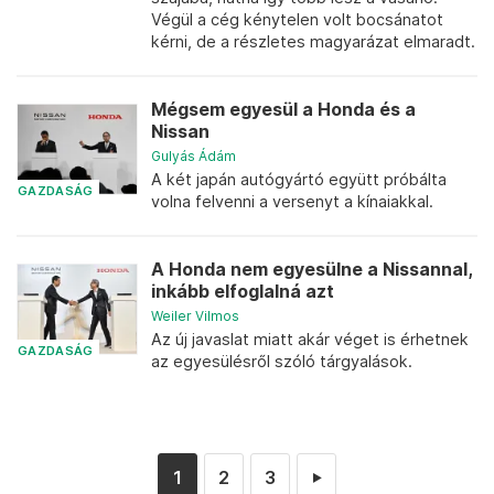
Végül a cég kénytelen volt bocsánatot
kérni, de a részletes magyarázat elmaradt.
Mégsem egyesül a Honda és a
Nissan
Gulyás Ádám
A két japán autógyártó együtt próbálta
GAZDASÁG
volna felvenni a versenyt a kínaiakkal.
A Honda nem egyesülne a Nissannal,
inkább elfoglalná azt
Weiler Vilmos
Az új javaslat miatt akár véget is érhetnek
GAZDASÁG
az egyesülésről szóló tárgyalások.
1
2
3
►