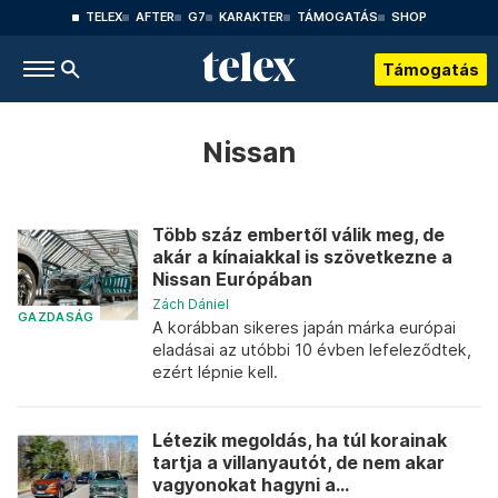
TELEX
AFTER
G7
KARAKTER
TÁMOGATÁS
SHOP
Támogatás
Nissan
Több száz embertől válik meg, de
akár a kínaiakkal is szövetkezne a
Nissan Európában
Zách Dániel
GAZDASÁG
A korábban sikeres japán márka európai
eladásai az utóbbi 10 évben lefeleződtek,
ezért lépnie kell.
Létezik megoldás, ha túl korainak
tartja a villanyautót, de nem akar
vagyonokat hagyni a...