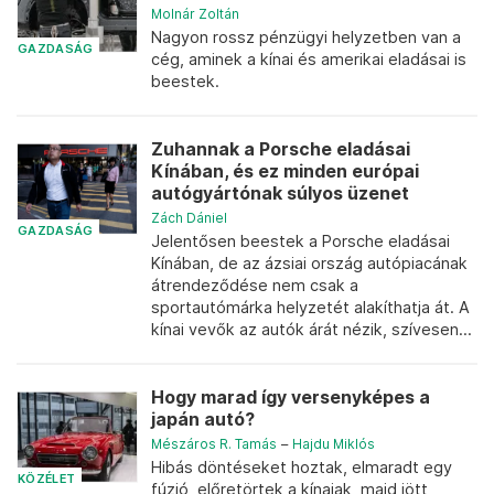
Molnár Zoltán
Nagyon rossz pénzügyi helyzetben van a
GAZDASÁG
cég, aminek a kínai és amerikai eladásai is
beestek.
Zuhannak a Porsche eladásai
Kínában, és ez minden európai
autógyártónak súlyos üzenet
Zách Dániel
GAZDASÁG
Jelentősen beestek a Porsche eladásai
Kínában, de az ázsiai ország autópiacának
átrendeződése nem csak a
sportautómárka helyzetét alakíthatja át. A
kínai vevők az autók árát nézik, szívesen...
Hogy marad így versenyképes a
japán autó?
Mészáros R. Tamás
–
Hajdu Miklós
Hibás döntéseket hoztak, elmaradt egy
KÖZÉLET
fúzió, előretörtek a kínaiak, majd jött