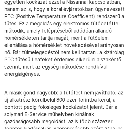
egyetlen kockázat ezzel a Nissannal kapcsolatban,
hanem az is, hogy a korai évjáratokban úgynevezett
PTC (Positive Temperature Coefficient) rendszerű a
fűtés. Ez a megoldás egy elektromos fűtőbetéttel
működik, amely felépítéséből adódóan állandó
hőmérsékleten tartja magát, mert a fűtőelem
ellenállása a hőmérséklet növekedésével arányosan
nő. Bár túlmelegedéstől nem kell tartani, a kizárólag
PTC fűtésű Leafeket érdemes elkerülni a szakértő
szerint, mert az egység működése rendkívül
energiaigényes.
A másik gond nagyobb: a fűtőtest nem javítható, az
új alkatrész körülbelül 800 ezer forintba kerül, a
bontott pedig fölösleges kockázatot jelent. Bár a
solymári E-Service műhelyben kínálnak
gazdaságosabb megoldást, az is több százezer
forintos kiadással jár. Szerencsésebb ezért 2013-as