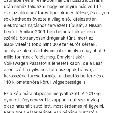
özönében és a Tesla-dominancia hosszú időszaka
után nehéz felidézni, hogy mennyire más volt tíz
éve az akkumulátoros típusok megítélése, és milyen
sok kétkedés övezte a világ első, kifejezetten
elektromos hajtáshoz tervezett típusát, a Nissan
Leafet. Amikor 2009-ben bemutatták az első
szériát, botrányosan drágának tűnt, mert az
alapkivitelért több mint 30 ezer eurót kértek,
amely az akkori árfolyammal számolva nagyjából 9
millió forintnak felelt meg. Ennyiért akár
Volkswagen Passatot is lehetett kapni, de a Leaf
ellen szólt a nyilvános töltőoszlopok hiánya, a
karosszéria furcsa formája, a kisautós beltere és a
140 kilométer/óra körüli végsebessége is.
Ez a kép mára alaposan megváltozott. A 2017-ig
gyártott úgynevezett szappan Leaf viszonylag
olcsó használt autó lett, most érdemes rá figyelni.
Bár a típus vásárlásának van néhány buktatója,