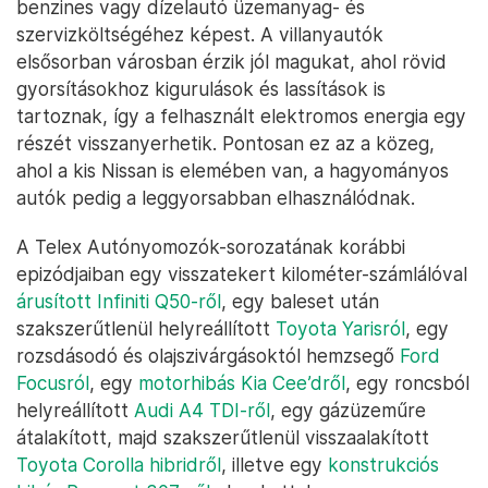
benzines vagy dízelautó üzemanyag- és
szervizköltségéhez képest. A villanyautók
elsősorban városban érzik jól magukat, ahol rövid
gyorsításokhoz kigurulások és lassítások is
tartoznak, így a felhasznált elektromos energia egy
részét visszanyerhetik. Pontosan ez az a közeg,
ahol a kis Nissan is elemében van, a hagyományos
autók pedig a leggyorsabban elhasználódnak.
A Telex Autónyomozók-sorozatának korábbi
epizódjaiban egy visszatekert kilométer-számlálóval
árusított Infiniti Q50-ről
, egy baleset után
szakszerűtlenül helyreállított
Toyota Yarisról
, egy
rozsdásodó és olajszivárgásoktól hemzsegő
Ford
Focusról
, egy
motorhibás Kia Cee’dről
, egy roncsból
helyreállított
Audi A4 TDI-ről
, egy gázüzeműre
átalakított, majd szakszerűtlenül visszaalakított
Toyota Corolla hibridről
, illetve egy
konstrukciós