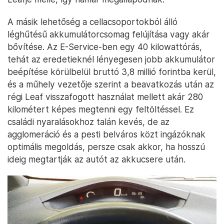
A másik lehetőség a cellacsoportokból álló
léghűtésű akkumulátorcsomag felújítása vagy akár
bővítése. Az E-Service-ben egy 40 kilowattórás,
tehát az eredetieknél lényegesen jobb akkumulátor
beépítése körülbelül bruttó 3,8 millió forintba kerül,
és a műhely vezetője szerint a beavatkozás után az
régi Leaf visszafogott használat mellett akár 280
kilométert képes megtenni egy feltöltéssel. Ez
családi nyaralásokhoz talán kevés, de az
agglomeráció és a pesti belváros közt ingázóknak
optimális megoldás, persze csak akkor, ha hosszú
ideig megtartják az autót az akkucsere után.