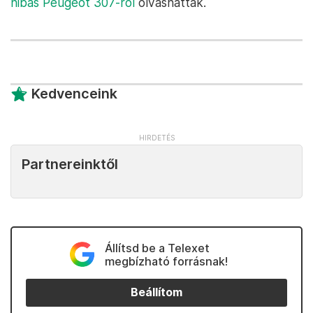
hibás Peugeot 307-ről
olvashattak.
Kedvenceink
Partnereinktől
Állítsd be a Telexet
megbízható forrásnak!
Beállítom