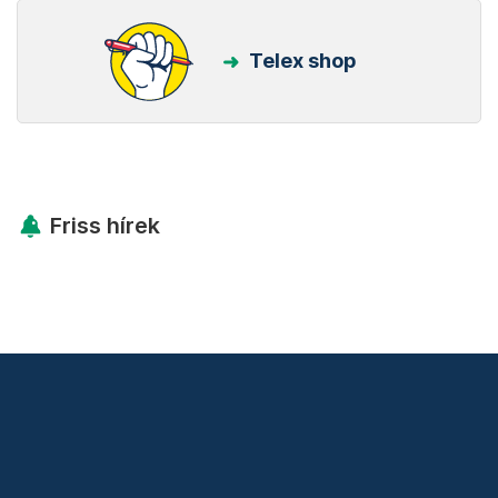
Telex shop
Friss hírek
Támogatás
Adó 1% felajánlás
Hírlevelek
Telex Shop