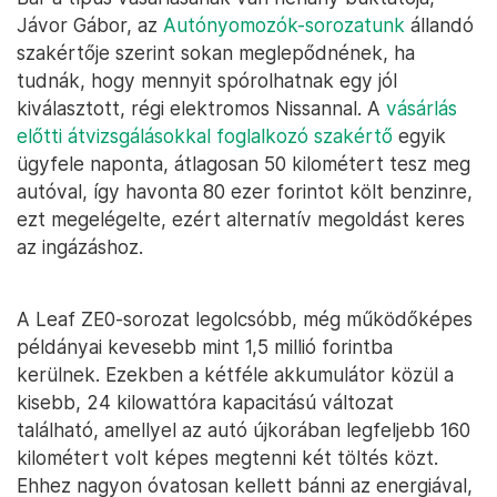
Jávor Gábor, az
Autónyomozók-sorozatunk
állandó
szakértője szerint sokan meglepődnének, ha
tudnák, hogy mennyit spórolhatnak egy jól
kiválasztott, régi elektromos Nissannal. A
vásárlás
előtti átvizsgálásokkal foglalkozó szakértő
egyik
ügyfele naponta, átlagosan 50 kilométert tesz meg
autóval, így havonta 80 ezer forintot költ benzinre,
ezt megelégelte, ezért alternatív megoldást keres
az ingázáshoz.
A Leaf ZE0-sorozat legolcsóbb, még működőképes
példányai kevesebb mint 1,5 millió forintba
kerülnek. Ezekben a kétféle akkumulátor közül a
kisebb, 24 kilowattóra kapacitású változat
található, amellyel az autó újkorában legfeljebb 160
kilométert volt képes megtenni két töltés közt.
Ehhez nagyon óvatosan kellett bánni az energiával,