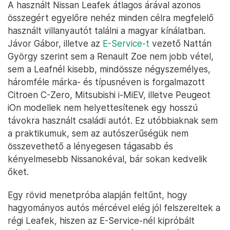
A használt Nissan Leafek átlagos árával azonos
összegért egyelőre nehéz minden célra megfelelő
használt villanyautót találni a magyar kínálatban.
Jávor Gábor, illetve az
E-Service-t
vezető Nattán
György szerint sem a Renault Zoe nem jobb vétel,
sem a Leafnél kisebb, mindössze négyszemélyes,
háromféle márka- és típusnéven is forgalmazott
Citroen C-Zero, Mitsubishi i-MiEV, illetve Peugeot
iOn modellek nem helyettesítenek egy hosszú
távokra használt családi autót. Ez utóbbiaknak sem
a praktikumuk, sem az autószerűségük nem
összevethető a lényegesen tágasabb és
kényelmesebb Nissanokéval, bár sokan kedvelik
őket.
Egy rövid menetpróba alapján feltűnt, hogy
hagyományos autós mércével elég jól felszereltek a
régi Leafek, hiszen az E-Service-nél kipróbált