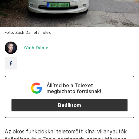
Fotó: Zách Dániel / Telex
Zách Dániel
Állítsd be a Telexet
megbízható forrásnak!
Beállítom
Az okos funkciókkal teletömött kínai villanyautók