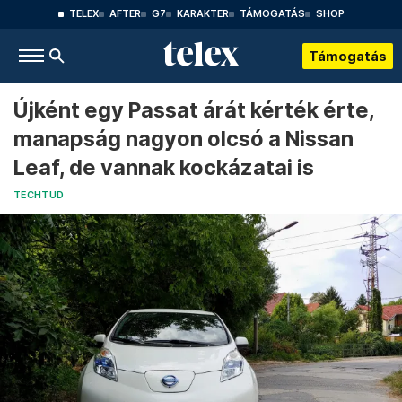
TELEX
AFTER
G7
KARAKTER
TÁMOGATÁS
SHOP
Támogatás
Újként egy Passat árát kérték érte,
manapság nagyon olcsó a Nissan
Leaf, de vannak kockázatai is
TECHTUD