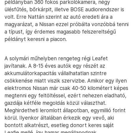
példányban 360 fokos parkolókamera, négy
ülésfűtés, bőrkárpit, illetve BOSE audiorendszer is
volt. Erre Nattán szerint az autó eredeti ára a
magyarázat, a Nissan ezzel próbálta vonzóbbá tenni
a típust, így érdemes magasabb felszereltségű
példányt keresni a piacon.
A solymári műhelyben rengeteg régi Leafet
javítanak. A 8-15 éves autók egy részét az
akkumulátorkapacitás vállalhatatlan szintre
csökkenése miatt viszik szervizbe. Amikor egy ilyen
elektromos Nissan már csak 40-50 kilométert képes
megtenni egy feltöltéssel, ezért nehezen eladható,
gazdája kétféle megoldás közül választhat.
Meghirdetheti leromlott állapotban, egymillió forint
körül. Ilyenkor általában érkezik egy vevő, aki
bontott alkatrészt, esetleg donort keres saját
Leafje mellé, így hamar megállapodnak.