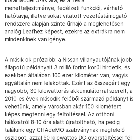
korai Model 3-ak ára, és a Tesla
menetteljesítménye, fedélzeti funkciói, várható
hatótávja, illetve sokat vitatott vezetéstámogató
rendszere alapján szinte űrhajó a meglehetősen
analóg Leafhez képest, ezekre az extrákra nem
mindenkinek van igénye.
A másik ok prózaibb: a Nissan villanyautójának jobb
állapotú példányait 3 millió forint körül hirdetik, és
ezekben általában 100 ezer kilométer van, vagyis
egyáltalán nem lelakottak. Ezért az összegért egy
nagyobb, 30 kilowattórás akkumulátorral szerelt, a
2010-es évek második feléből származó példányt is
vehetünk, amely városban akár 150 kilométert
képes megtenni egy feltöltéssel. Az otthoni
hálózatról 8-10 óra alatt újratölthető, ha pedig
találunk egy CHAdeMO szabványnak megfelelő
oszlopot, azzal 50 kilowattos DC-gyorstöltéssel fél