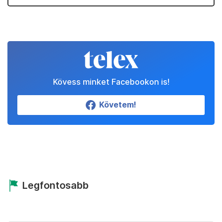
Kövess minket Facebookon is!
Követem!
Legfontosabb