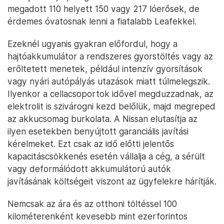
megadott 110 helyett 150 vagy 217 lóerősek, de
érdemes óvatosnak lenni a fiatalabb Leafekkel.
Ezeknél ugyanis gyakran előfordul, hogy a
hajtóakkumulátor a rendszeres gyorstöltés vagy az
erőltetett menetek, például intenzív gyorsítások
vagy nyári autópályás utazások miatt túlmelegszik.
Ilyenkor a cellacsoportok idővel megduzzadnak, az
elektrolit is szivárogni kezd belőlük, majd megreped
az akkucsomag burkolata. A Nissan elutasítja az
ilyen esetekben benyújtott garanciális javítási
kérelmeket. Ezt csak az idő előtti jelentős
kapacitáscsökkenés esetén vállalja a cég, a sérült
vagy deformálódott akkumulátorú autók
javításának költségeit viszont az ügyfelekre hárítják.
Nemcsak az ára és az otthoni töltéssel 100
kilométerenként kevesebb mint ezerforintos