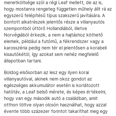
menetköltsége szól a régi Leaf mellett, de az is,
hogy mostanra rengeteg független műhely állt rá az
egyszerű felépítésű típus szakszerű javítására. A
bontott alkatrészek jelentős része a villanyautós
szempontból úttörő Hollandiából, illetve
Norvégiából érkezik, a nem a hajtáshoz köthető
elemek, például a futómű, a fékrendszer vagy a
karosszéria pedig nem tér el jelentősen a korabeli
kisautókétól, így azokat sem nehéz megfelelő
állapotban tartani.
Boldog elsősorban az lesz egy ilyen korai
villanyautóval, akinek nem okoz gondot az
egészséges akkumulátor esetén is korlátozott
hatótáv, a Leaf belső mérete, és képes értékelni,
hogy van egy második autó a családban, amit
otthon töltve olyan olcsón használhat, hogy azzal
évente több százezer forintot takaríthat meg egy