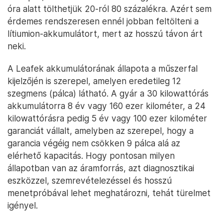
óra alatt tölthetjük 20-ról 80 százalékra. Azért sem
érdemes rendszeresen ennél jobban feltölteni a
lítiumion-akkumulátort, mert az hosszú távon árt
neki.
A Leafek akkumulátorának állapota a műszerfal
kijelzőjén is szerepel, amelyen eredetileg 12
szegmens (pálca) látható. A gyár a 30 kilowattórás
akkumulátorra 8 év vagy 160 ezer kilométer, a 24
kilowattórásra pedig 5 év vagy 100 ezer kilométer
garanciát vállalt, amelyben az szerepel, hogy a
garancia végéig nem csökken 9 pálca alá az
elérhető kapacitás. Hogy pontosan milyen
állapotban van az áramforrás, azt diagnosztikai
eszközzel, szemrevételezéssel és hosszú
menetpróbával lehet meghatározni, tehát türelmet
igényel.