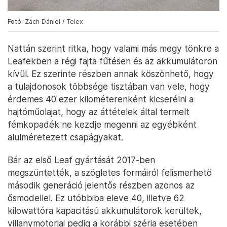
Fotó: Zách Dániel / Telex
Nattán szerint ritka, hogy valami más megy tönkre a
Leafekben a régi fajta fűtésen és az akkumulátoron
kívül. Ez szerinte részben annak köszönhető, hogy
a tulajdonosok többsége tisztában van vele, hogy
érdemes 40 ezer kilométerenként kicserélni a
hajtóműolajat, hogy az áttételek által termelt
fémkopadék ne kezdje megenni az egyébként
alulméretezett csapágyakat.
Bár az első Leaf gyártását 2017-ben
megszüntették, a szögletes formáiról felismerhető
második generáció jelentős részben azonos az
ősmodellel. Ez utóbbiba eleve 40, illetve 62
kilowattóra kapacitású akkumulátorok kerültek,
villanymotorjai pedig a korábbi széria esetében