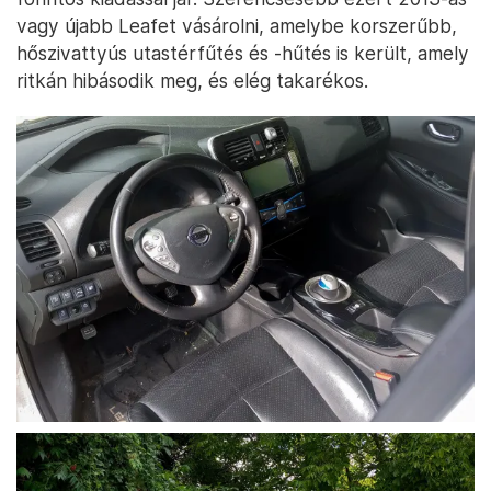
vagy újabb Leafet vásárolni, amelybe korszerűbb,
hőszivattyús utastérfűtés és -hűtés is került, amely
ritkán hibásodik meg, és elég takarékos.