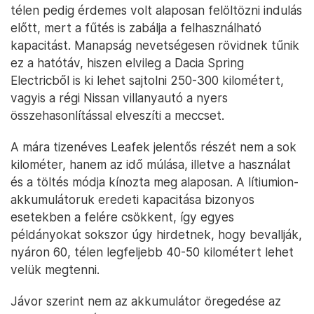
télen pedig érdemes volt alaposan felöltözni indulás
előtt, mert a fűtés is zabálja a felhasználható
kapacitást. Manapság nevetségesen rövidnek tűnik
ez a hatótáv, hiszen elvileg a Dacia Spring
Electricből is ki lehet sajtolni 250-300 kilométert,
vagyis a régi Nissan villanyautó a nyers
összehasonlítással elveszíti a meccset.
A mára tizenéves Leafek jelentős részét nem a sok
kilométer, hanem az idő múlása, illetve a használat
és a töltés módja kínozta meg alaposan. A lítiumion-
akkumulátoruk eredeti kapacitása bizonyos
esetekben a felére csökkent, így egyes
példányokat sokszor úgy hirdetnek, hogy bevallják,
nyáron 60, télen legfeljebb 40-50 kilométert lehet
velük megtenni.
Jávor szerint nem az akkumulátor öregedése az