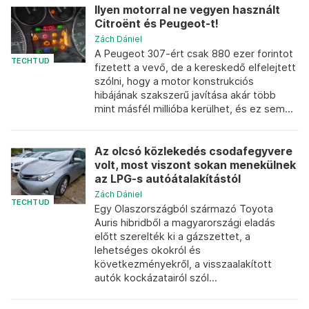
Ilyen motorral ne vegyen használt
Citroënt és Peugeot-t!
Zách Dániel
A Peugeot 307-ért csak 880 ezer forintot
TECHTUD
fizetett a vevő, de a kereskedő elfelejtett
szólni, hogy a motor konstrukciós
hibájának szakszerű javítása akár több
mint másfél millióba kerülhet, és ez sem...
Az olcsó közlekedés csodafegyvere
volt, most viszont sokan menekülnek
az LPG-s autóátalakítástól
Zách Dániel
TECHTUD
Egy Olaszországból származó Toyota
Auris hibridből a magyarországi eladás
előtt szerelték ki a gázszettet, a
lehetséges okokról és
következményekről, a visszaalakított
autók kockázatairól szól...