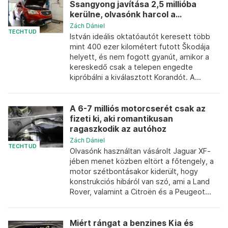
Ssangyong javítása 2,5 millióba
kerülne, olvasónk harcol a...
Zách Dániel
TECHTUD
István ideális oktatóautót keresett több
mint 400 ezer kilométert futott Škodája
helyett, és nem fogott gyanút, amikor a
kereskedő csak a telepen engedte
kipróbálni a kiválasztott Korandót. A...
A 6-7 milliós motorcserét csak az
fizeti ki, aki romantikusan
ragaszkodik az autóhoz
Zách Dániel
TECHTUD
Olvasónk használtan vásárolt Jaguar XF-
jében menet közben eltört a főtengely, a
motor szétbontásakor kiderült, hogy
konstrukciós hibáról van szó, ami a Land
Rover, valamint a Citroën és a Peugeot...
Miért rángat a benzines Kia és