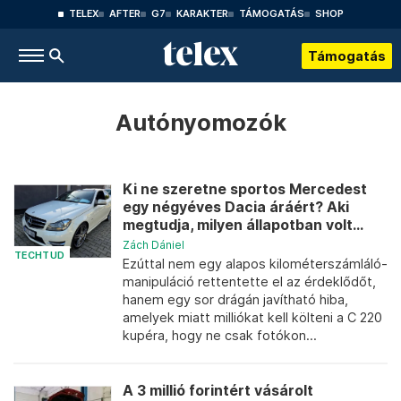
TELEX
AFTER
G7
KARAKTER
TÁMOGATÁS
SHOP
Támogatás
Autónyomozók
Ki ne szeretne sportos Mercedest
egy négyéves Dacia áráért? Aki
megtudja, milyen állapotban volt...
Zách Dániel
TECHTUD
Ezúttal nem egy alapos kilométerszámláló-
manipuláció rettentette el az érdeklődőt,
hanem egy sor drágán javítható hiba,
amelyek miatt milliókat kell költeni a C 220
kupéra, hogy ne csak fotókon...
A 3 millió forintért vásárolt