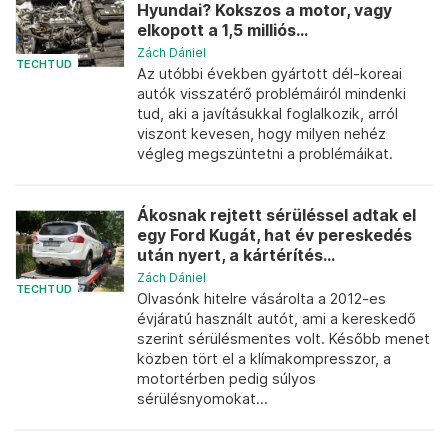
Hyundai? Kokszos a motor, vagy
elkopott a 1,5 milliós...
Zách Dániel
TECHTUD
Az utóbbi években gyártott dél-koreai
autók visszatérő problémáiról mindenki
tud, aki a javításukkal foglalkozik, arról
viszont kevesen, hogy milyen nehéz
végleg megszüntetni a problémáikat.
Ákosnak rejtett sérüléssel adtak el
egy Ford Kugát, hat év pereskedés
után nyert, a kártérítés...
Zách Dániel
TECHTUD
Olvasónk hitelre vásárolta a 2012-es
évjáratú használt autót, ami a kereskedő
szerint sérülésmentes volt. Később menet
közben tört el a klímakompresszor, a
motortérben pedig súlyos
sérülésnyomokat...