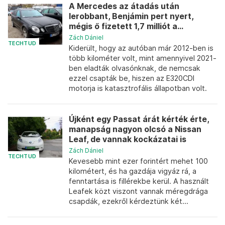
A Mercedes az átadás után
lerobbant, Benjámin pert nyert,
mégis ő fizetett 1,7 milliót a...
Zách Dániel
TECHTUD
Kiderült, hogy az autóban már 2012-ben is
több kilométer volt, mint amennyivel 2021-
ben eladták olvasónknak, de nemcsak
ezzel csapták be, hiszen az E320CDI
motorja is katasztrofális állapotban volt.
Újként egy Passat árát kérték érte,
manapság nagyon olcsó a Nissan
Leaf, de vannak kockázatai is
Zách Dániel
TECHTUD
Kevesebb mint ezer forintért mehet 100
kilométert, és ha gazdája vigyáz rá, a
fenntartása is fillérekbe kerül. A használt
Leafek közt viszont vannak méregdrága
csapdák, ezekről kérdeztünk két...