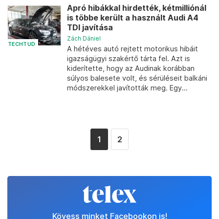
Apró hibákkal hirdették, kétmilliónál
is többe került a használt Audi A4
TDI javítása
Zách Dániel
TECHTUD
A hétéves autó rejtett motorikus hibáit
igazságügyi szakértő tárta fel. Azt is
kiderítette, hogy az Audinak korábban
súlyos balesete volt, és sérüléseit balkáni
módszerekkel javították meg. Egy...
1
2
Kövess minket Facebookon is!