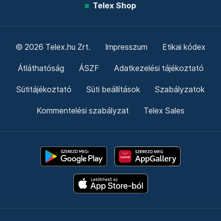
Telex Shop
© 2026 Telex.hu Zrt.
Impresszum
Etikai kódex
Átláthatóság
ÁSZF
Adatkezelési tájékoztató
Sütitájékoztató
Süti beállítások
Szabályzatok
Kommentelési szabályzat
Telex Sales