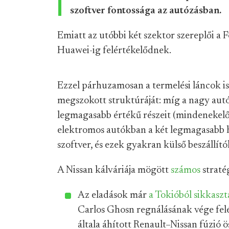
szoftver fontossága az autózásban.
Emiatt az utóbbi két szektor szereplői a 
Huawei-ig felértékelődnek.
Ezzel párhuzamosan a termelési láncok is 
megszokott struktúráját: míg a nagy autóg
legmagasabb értékű részeit (mindenekelőt
elektromos autókban a két legmagasabb h
szoftver, és ezek gyakran külső beszállító
A Nissan kálváriája mögött
számos
straté
Az eladások már
a Tokióból sikkaszt
Carlos Ghosn regnálásának vége fe
általa áhított Renault–Nissan fúzió