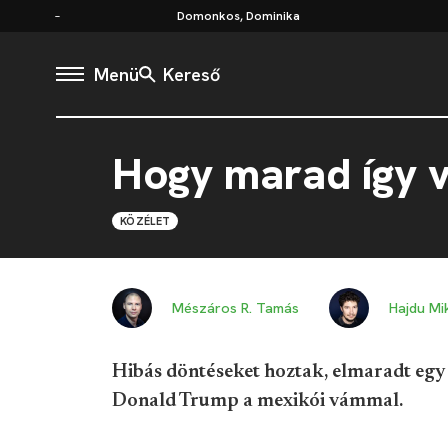
Domonkos, Dominika
Menü
Kereső
Hogy marad így v
KÖZÉLET
Mészáros R. Tamás
Hajdu Mi
Hibás döntéseket hoztak, elmaradt egy f
Donald Trump a mexikói vámmal.