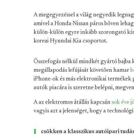
A megegyezéssel a világ negyedik legnagy
amivel a Honda-Nissan páros bőven lehagy
külön-külön egyre inkább szorongató kína
koreai Hyundai-Kia csoportot.
Összefogás nélkül mindkét gyártó bajba 
megállapodás lefújását követően hamar
b
iPhone-ok és más elektronikai termékek 
autók piacára is szeretne belépni, megve
A az elektromos átállás kapcsán
sok éve j
vagyis azt a jelenséget, hogy a technológi
csökken a klasszikus autóipari tudás 