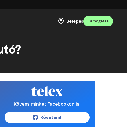
Belépés
Támogatás
utó?
Kövess minket Facebookon is!
Követem!