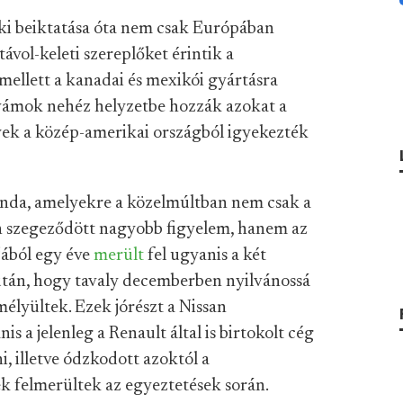
ki beiktatása óta nem csak Európában
ávol-keleti szereplőket érintik a
ellett a kanadai és mexikói gyártásra
 vámok nehéz helyzetbe hozzák azokat a
lyek a közép-amerikai országból igyekezték
onda, amelyekre a közelmúltban nem csak a
en szegeződött nagyobb figyelem, hanem az
jából egy éve
merült
fel ugyanis a két
zután, hogy tavaly decemberben nyilvánossá
lmélyültek. Ezek jórészt a Nissan
 a jelenleg a Renault által is birtokolt cég
, illetve ódzkodott azoktól a
ek felmerültek az egyeztetések során.