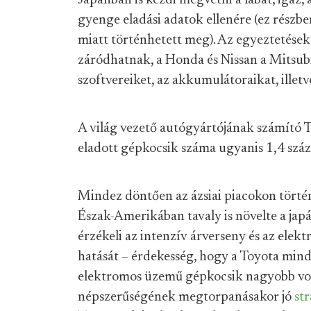
Japánban is kezdi megvetni a lábát, igaz,
gyenge eladási adatok ellenére (ez részb
miatt történhetett meg). Az egyeztetések
záródhatnak, a Honda és Nissan a Mitsubis
szoftvereiket, az akkumulátoraikat, illet
A világ vezető autógyártójának számító T
eladott gépkocsik száma ugyanis 1,4 száz
Mindez döntően az ázsiai piacokon tört
Észak-Amerikában tavaly is növelte a japá
érzékeli az intenzív árverseny és az ele
hatását – érdekesség, hogy a Toyota minde
elektromos üzemű gépkocsik nagyobb vol
népszerűségének megtorpanásakor jó
st