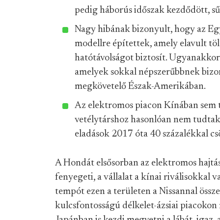
pedig háborús időszak kezdődött, sű
Nagy hibának bizonyult, hogy az Eg
modellre építettek, amely elavult töl
hatótávolságot biztosít. Ugyanakkor 
amelyek sokkal népszerűbbnek bizo
megkövetelő Észak-Amerikában.
Az elektromos piacon Kínában sem t
vetélytárshoz hasonlóan nem tudtak l
eladások 2017 óta 40 százalékkal c
A Hondát elsősorban az elektromos hajtás
fenyegeti, a vállalat a kínai riválisokkal
tempót ezen a területen a Nissannal össz
kulcsfontosságú délkelet-ázsiai piacoko