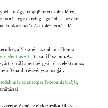
obb autógyártója jöhetett volna létre,
hatná – egy darabig legalábbis – az őket
i konkurenciát, és utolérhetné a dél-
kerülhet, a Nissanért azonban a Honda
e is jelentkezett
a tajvani Foxconn. Az
gyártásáról ismert bérgyártó az elektromos
nné a Renault részvénycsomagját.
ósolják már az autóipar foxconnizációját
,
aváltással
szerepe, és nő az elektronika, illetve a