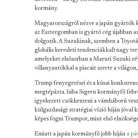
kormány.
Magyarországról nézve a japán gyártók k
az Esztergomban is gyártó cég újabban az
dolgozik. A Suzukinak, szemben a Toyotáva
globális keresleti tendenciákkal) nagy te
amelyeket elsősorban a Maruti Suzuki révé
villanyautókkal a piacait szerte a világon,
Trump fenyegetései és a kínai konkurenci
megtépázta. Isiba Sigeru kormányfő feb
igyekezett csökkenteni a vámháború veszé
külgazdasági stratégiai vízió híján jóval 
képes fogni Trumpot, mint első elnöksége 
Emiatt a japán kormányfő jobb híján
a pá