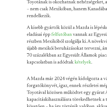
Toyotának is okozhatnak nehézségeket, a
– nem csak Mexikóban, hanem Kanadában 
rendelkezik.
A kisebb gyártók közül a Mazda is lépésk
eladásai épp
felfutóban
vannak az Egyesül
részben Mexikóból szolgálja ki. A növekv
újabb mexikói beruházásokat tervezni, ám
70 százalékban az Egyesült Államok piac
kapcsolatban is adódtak
kételyek
.
A Mazda már 2024 végén kidolgozta a v
forgatókönyvét, igaz, ennek részletei m
Toyotával közösen működtet egy gyárat
kapacitáskihasználásra törekedhetnek a 
követően – ha így történik valóban, akkor