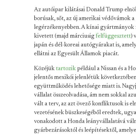
Az autóipar kilátásai Donald Trump elnö
borúsak, sőt, az új amerikai védővámok a t
legérzékenyebben. A kínai gyártmányok m
kivetett (majd márciusig
felfüggesztett
)
japán és dél-koreai autógyárakat is, ame
ellátni az Egyesült Államok piacát.
Közéjük
tartozik
például a Nissan és a H
jelentős mexikói jelenlétük következtéb
együttműködés lehetősége miatt is. Nagy
vállalat összeolvadása, ám nem sokkal a
vált a terv, az azt övező konfliktusok is e
vezetésének büszkeségéből eredtek, ugyanis
vonakodott a Honda leányvállalatává válni
gyárbezárásoktól és leépítésektől, amely