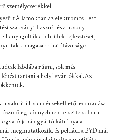
rű személycserékkel.
yesült Államokban az elektromos Leaf
tési szabványt használ és alacsony
elhanyagolták a hibridek fejlesztését,
nyultak a magasabb hatótávolságot
udtak labdába rúgni, sok más
épést tartani a helyi gyártókkal. Az
sökkentek.
ra való átállásban érzékelhető lemaradása
 valószínűleg könnyebben felvette volna a
efogva. A japán gyártó hátránya a
n már megmutatkozik, és például a BYD már