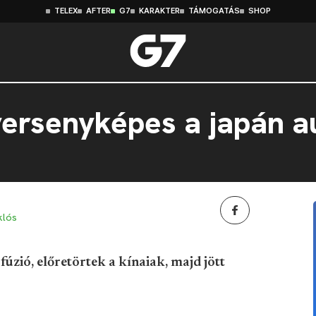
TELEX
AFTER
G7
KARAKTER
TÁMOGATÁS
SHOP
ersenyképes a japán a
klós
úzió, előretörtek a kínaiak, majd jött