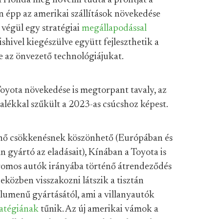
 a Honda még növelni tudta a profitját a
en épp az amerikai szállítások növekedése
 végül egy stratégiai
megállapodással
hivel kiegészülve együtt fejleszthetik a
ve az önvezető technológiájukat.
oyota növekedése is megtorpant tavaly, az
alékkal szűkült a 2023-as csúcshoz képest.
énő csökkenésnek köszönhető (Európában és
n gyártó az eladásait), Kínában a Toyota is
ktromos autók irányába történő átrendeződés
közben visszakozni látszik a tisztán
umenű gyártásától, ami a villanyautók
ratégiának
tűnik. Az új amerikai vámok a