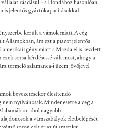
 vállalat ráadásul – a Hondához hasonlóan
is jelentős gyártókapacitásokkal
ényszerbe került a vámok miatt. A cég
t Államokban, ám ezt a piacot jelentős
ő amerikai igény miatt a Mazda el is kezdett
 ezek sorsa kérdésessé vált most, ahogy a
ára termelő salamanca-i üzem jövőjével
ámok bevezetésekor élesítendő
ég nem nyilvánosak. Mindenesetre a cég a
 Alabamában, ahol nagyobb
tulajdonosok a vámszabályok életbelépését
 végső soron célt ér az új amerikai