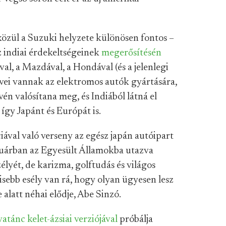
özül a Suzuki helyzete különösen fontos –
 indiai érdekeltségeinek
megerősítésén
l, a Mazdával, a Hondával (és a jelenlegi
rvei vannak az elektromos autók gyártására,
n valósítana meg, és Indiából látná el
 így Japánt és Európát is.
ával való verseny az egész japán autóipart
ruárban az Egyesült Államokba utazva
lyét, de karizma, golftudás és világos
kisebb esély van rá, hogy olyan ügyesen lesz
alatt néhai elődje, Abe Sinzó.
vatánc kelet-ázsiai verziójával
próbálja