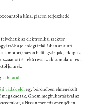
Foxconntól a kínai piacon terjeszkedő
felvehetik az elektronikai szektor
yártók a jelenlegi felállásban az autó
t a motort) házon belül gyártják, addig az
ozzáadott értékű rész az akkumulátor és a
któl jönnek.
giai
hiba áll
.
ási vádak elől
egy bőröndben elmenekült
lé megakadtak, Ghosn megbuktatásával az
 összeomlott, a Nissan menedzsmentjében