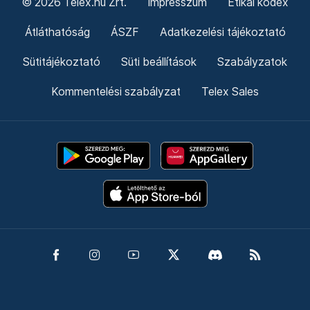
© 2026 Telex.hu Zrt.
Impresszum
Etikai kódex
Átláthatóság
ÁSZF
Adatkezelési tájékoztató
Sütitájékoztató
Süti beállítások
Szabályzatok
Kommentelési szabályzat
Telex Sales