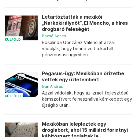
Letartóztatták a mexikói
„Narkókirálynőt”, El Mencho, a híres
drogbáró feleségét
Bozsó Ágnes
KÜLFÖLD
Rosalinda González Valenciát azzal
vádolják, hogy benne volt a kartell
pénzmosási ügyeiben.
Pegasus-ügy: Mexikóban őrizetbe
vettek egy üzletembert
Iván András
Azzal vádolják, hogy az izraeli fejlesztésű
KÜLFÖLD
kémszoftvert felhasználva kémkedett egy
újságíró után.
Mexikóban lelepleztek egy
droglabort, ahol 15 milliárd forintnyi
kábítószert foglaltak le