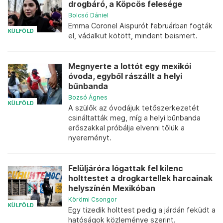
drogbáró, a Köpcös felesége
Bolcsó Dániel
Emma Coronel Aispurót februárban fogták
KÜLFÖLD
el, vádalkut kötött, mindent beismert.
Megnyerte a lottót egy mexikói
óvoda, egyből rászállt a helyi
bűnbanda
Bozsó Ágnes
KÜLFÖLD
A szülők az óvodájuk tetőszerkezetét
csináltatták meg, míg a helyi bűnbanda
erőszakkal próbálja elvenni tőlük a
nyereményt.
Felüljáróra lógattak fel kilenc
holttestet a drogkartellek harcainak
helyszínén Mexikóban
Körömi Csongor
KÜLFÖLD
Egy tizedik holttest pedig a járdán feküdt a
hatóságok közleménye szerint.