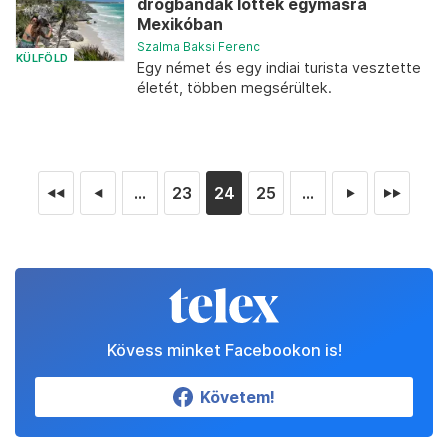
drogbandák lőttek egymásra
Mexikóban
Szalma Baksi Ferenc
KÜLFÖLD
Egy német és egy indiai turista vesztette
életét, többen megsérültek.
...
23
24
25
...
◄◄
◄
►
►►
Kövess minket Facebookon is!
Követem!