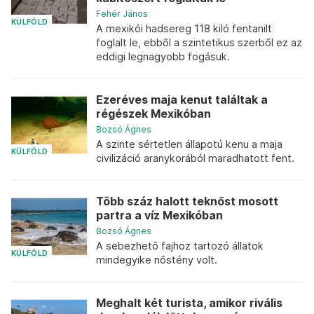
Fehér János
KÜLFÖLD
A mexikói hadsereg 118 kiló fentanilt
foglalt le, ebből a szintetikus szerből ez az
eddigi legnagyobb fogásuk.
Ezeréves maja kenut találtak a
régészek Mexikóban
Bozsó Ágnes
A szinte sértetlen állapotú kenu a maja
KÜLFÖLD
civilizáció aranykorából maradhatott fent.
Több száz halott teknőst mosott
partra a víz Mexikóban
Bozsó Ágnes
A sebezhető fajhoz tartozó állatok
KÜLFÖLD
mindegyike nőstény volt.
Meghalt két turista, amikor rivális