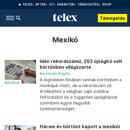
TELEX
AFTER
G7
KARAKTER
TÁMOGATÁS
SHOP
Támogatás
Mexikó
Idén rekordszámú, 293 újságíró volt
börtönben világszerte
Barnóczki Brigitta
A legtöbben Kínában vannak börtönben a
KÜLFÖLD
munkájuk miatt, de a rekordszám jól
érzékelteti a világban zajló politikai
felfordulást és a független újságírással
szembeni egyre nagyobb
türelmetlenséget.
Három év börtönt kapott a mexikói