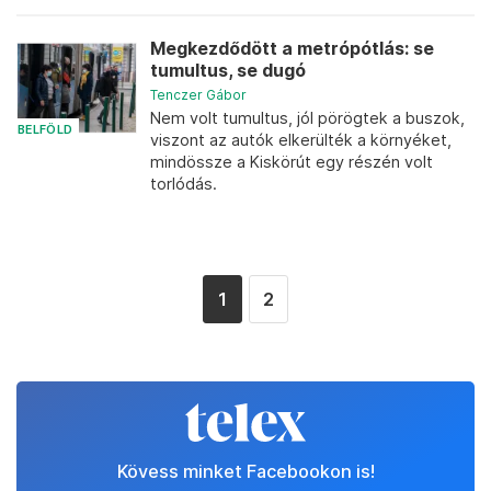
Megkezdődött a metrópótlás: se
tumultus, se dugó
Tenczer Gábor
Nem volt tumultus, jól pörögtek a buszok,
BELFÖLD
viszont az autók elkerülték a környéket,
mindössze a Kiskörút egy részén volt
torlódás.
1
2
Kövess minket Facebookon is!