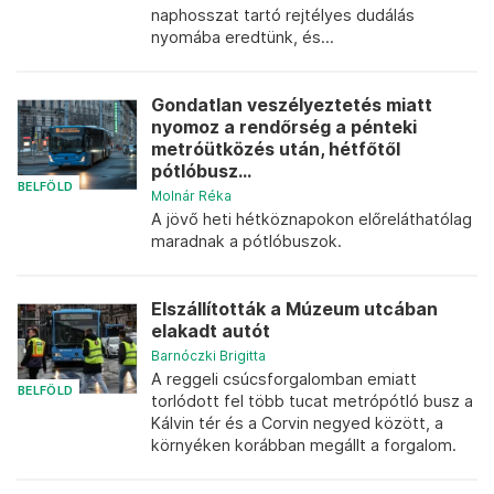
naphosszat tartó rejtélyes dudálás
nyomába eredtünk, és...
Gondatlan veszélyeztetés miatt
nyomoz a rendőrség a pénteki
metróütközés után, hétfőtől
pótlóbusz...
BELFÖLD
Molnár Réka
A jövő heti hétköznapokon előreláthatólag
maradnak a pótlóbuszok.
Elszállították a Múzeum utcában
elakadt autót
Barnóczki Brigitta
A reggeli csúcsforgalomban emiatt
BELFÖLD
torlódott fel több tucat metrópótló busz a
Kálvin tér és a Corvin negyed között, a
környéken korábban megállt a forgalom.