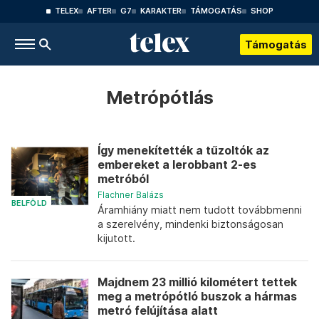
TELEX
AFTER
G7
KARAKTER
TÁMOGATÁS
SHOP
Támogatás
Metrópótlás
Így menekítették a tűzoltók az
embereket a lerobbant 2-es
metróból
Flachner Balázs
BELFÖLD
Áramhiány miatt nem tudott továbbmenni
a szerelvény, mindenki biztonságosan
kijutott.
Majdnem 23 millió kilométert tettek
meg a metrópótló buszok a hármas
metró felújítása alatt