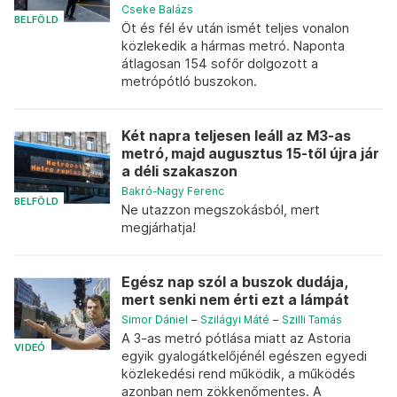
Cseke Balázs
BELFÖLD
Öt és fél év után ismét teljes vonalon
közlekedik a hármas metró. Naponta
átlagosan 154 sofőr dolgozott a
metrópótló buszokon.
Két napra teljesen leáll az M3-as
metró, majd augusztus 15-től újra jár
a déli szakaszon
Bakró-Nagy Ferenc
BELFÖLD
Ne utazzon megszokásból, mert
megjárhatja!
Egész nap szól a buszok dudája,
mert senki nem érti ezt a lámpát
Simor Dániel
–
Szilágyi Máté
–
Szilli Tamás
A 3-as metró pótlása miatt az Astoria
VIDEÓ
egyik gyalogátkelőjénél egészen egyedi
közlekedési rend működik, a működés
azonban nem zökkenőmentes. A