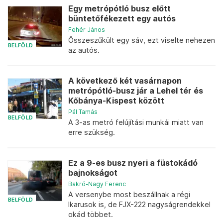
Egy metrópótló busz előtt
büntetőfékezett egy autós
Fehér János
Összeszűkült egy sáv, ezt viselte nehezen
BELFÖLD
az autós.
A következő két vasárnapon
metrópótló-busz jár a Lehel tér és
Kőbánya-Kispest között
Pál Tamás
BELFÖLD
A 3-as metró felújítási munkái miatt van
erre szükség.
Ez a 9-es busz nyeri a füstokádó
bajnokságot
Bakró-Nagy Ferenc
A versenybe most beszállnak a régi
BELFÖLD
Ikarusok is, de FJX-222 nagyságrendekkel
okád többet.