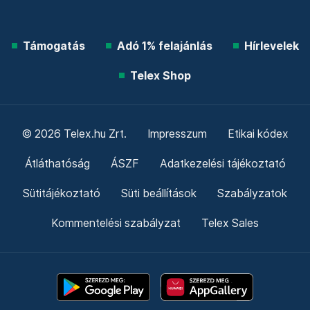
Támogatás
Adó 1% felajánlás
Hírlevelek
Telex Shop
© 2026 Telex.hu Zrt.
Impresszum
Etikai kódex
Átláthatóság
ÁSZF
Adatkezelési tájékoztató
Sütitájékoztató
Süti beállítások
Szabályzatok
Kommentelési szabályzat
Telex Sales