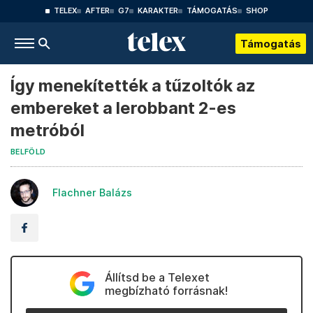
TELEX
AFTER
G7
KARAKTER
TÁMOGATÁS
SHOP
Támogatás
Így menekítették a tűzoltók az
embereket a lerobbant 2-es
metróból
BELFÖLD
Flachner Balázs
Állítsd be a Telexet
megbízható forrásnak!