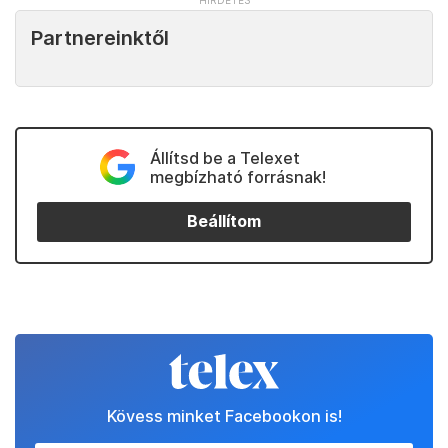
Partnereinktől
Állítsd be a Telexet
megbízható forrásnak!
Beállítom
Kövess minket Facebookon is!