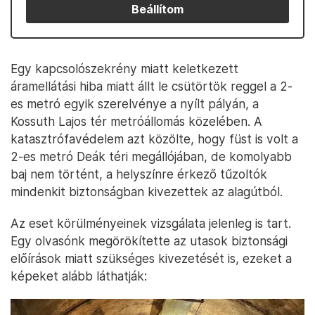
Beállítom
Egy kapcsolószekrény miatt keletkezett
áramellátási hiba miatt állt le csütörtök reggel a 2-
es metró egyik szerelvénye a nyílt pályán, a
Kossuth Lajos tér metróállomás közelében. A
katasztrófavédelem azt közölte, hogy füst is volt a
2-es metró Deák téri megállójában, de komolyabb
baj nem történt, a helyszínre érkező tűzoltók
mindenkit biztonságban kivezettek az alagútból.
Az eset körülményeinek vizsgálata jelenleg is tart.
Egy olvasónk megörökítette az utasok biztonsági
előírások miatt szükséges kivezetését is, ezeket a
képeket alább láthatják: