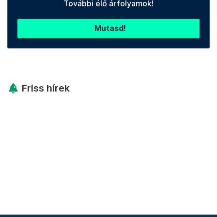
További élő árfolyamok!
Mutasd!
Friss hírek