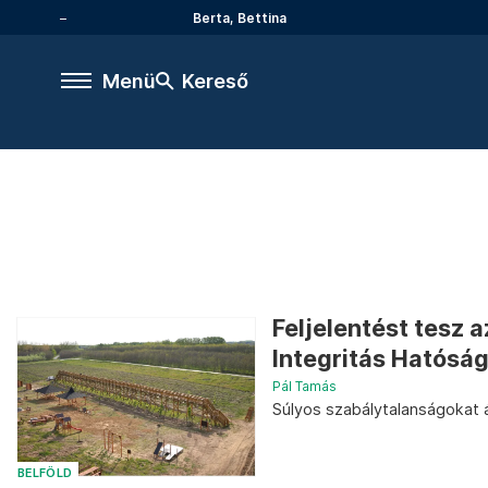
Berta, Bettina
Menü
Kereső
Feljelentést tesz 
Integritás Hatósá
Pál Tamás
Súlyos szabálytalanságokat 
BELFÖLD