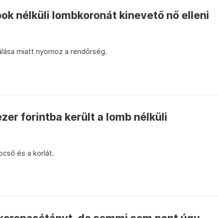
ok nélküli lombkoronát kinevető nő elleni
lása miatt nyomoz a rendőrség.
er forintba került a lomb nélküli
épcső és a korlát.