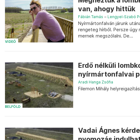
Megnéztük a lomb
van, ahogy hittük
Fábián Tamás
–
Lengyel-Szabó P
Nyírmártonfalván járunk utá
rengeteg hírből. Persze úgy
mernek megszólalni. De...
VIDEÓ
Erdő nélküli lombk
nyírmártonfalvai 
Aradi Hanga Zsófia
Filemon Mihály helyreigazítá
BELFÖLD
Vadai Ágnes kérdez
nyomozás indulhat 