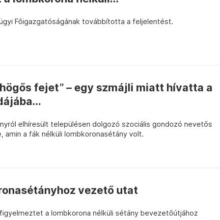
gyi Főigazgatóságának továbbította a feljelentést.
högős fejet” – egy szmájli miatt hívatta a
ájába...
nyról elhíresült településen dolgozó szociális gondozó nevetős
, amin a fák nélküli lombkoronasétány volt.
ronasétányhoz vezető utat
– figyelmeztet a lombkorona nélküli sétány bevezetőútjához