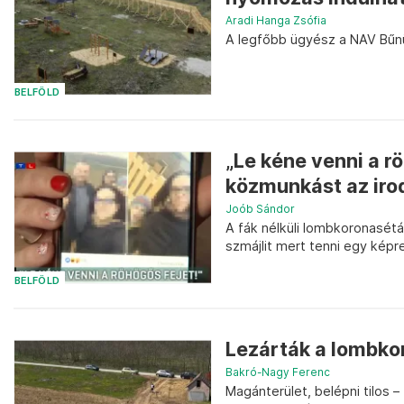
Aradi Hanga Zsófia
A legfőbb ügyész a NAV Bűnü
BELFÖLD
„Le kéne venni a rö
közmunkást az irod
Joób Sándor
A fák nélküli lombkoronasétá
szmájlit mert tenni egy képre
BELFÖLD
Lezárták a lombko
Bakró-Nagy Ferenc
Magánterület, belépni tilos 