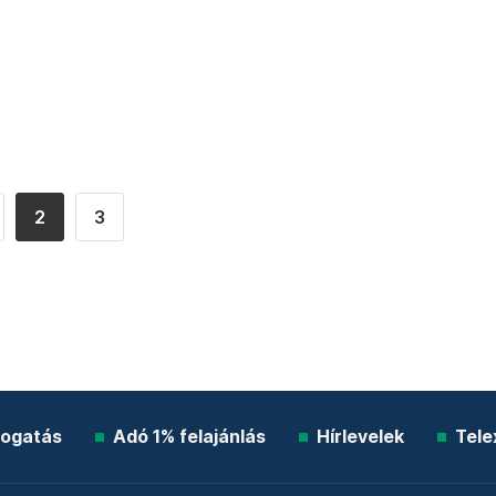
2
3
ogatás
Adó 1% felajánlás
Hírlevelek
Tele