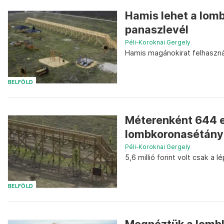
Hamis lehet a lomb
panaszlevél
Péli-Koroknai Gergely
Hamis magánokirat felhaszná
BELFÖLD
Méterenként 644 ez
lombkoronasétány
Péli-Koroknai Gergely
5,6 millió forint volt csak a l
BELFÖLD