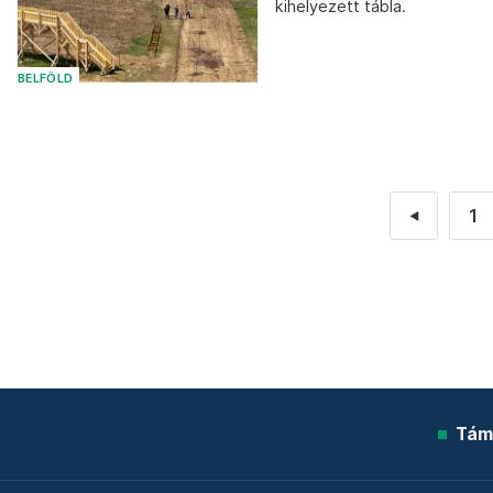
kihelyezett tábla.
BELFÖLD
1
◄
Tám