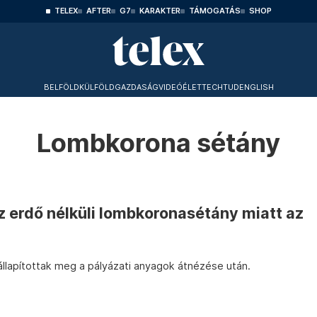
TELEX
AFTER
G7
KARAKTER
TÁMOGATÁS
SHOP
BELFÖLD
KÜLFÖLD
GAZDASÁG
VIDEÓ
ÉLET
TECHTUD
ENGLISH
Lombkorona sétány
az erdő nélküli lombkoronasétány miatt az
g
állapítottak meg a pályázati anyagok átnézése után.