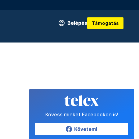
Belépés
Támogatás
Kövess minket Facebookon is!
Követem!