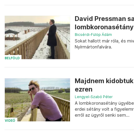
David Pressman sa
lombkoronasétány
Bicsérdi-Fülöp Ádám
Sokat hallott már róla, és m
Nyírmártonfalvára.
BELFÖLD
Majdnem kidobtuk 
ezren
Lengyel-Szabó Péter
A lombkoronasétány ügyébe
erdei sétány volt a figyele
erről az ügyről senki sem...
VIDEÓ