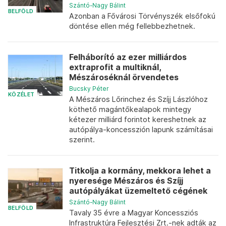
Szántó-Nagy Bálint
BELFÖLD
Azonban a Fővárosi Törvényszék elsőfokú
döntése ellen még fellebbezhetnek.
Felháborító az ezer milliárdos
extraprofit a multiknál,
Mészároséknál örvendetes
Bucsky Péter
KÖZÉLET
A Mészáros Lőrinchez és Szíjj Lászlóhoz
köthető magántőkealapok mintegy
kétezer milliárd forintot kereshetnek az
autópálya-koncesszión lapunk számításai
szerint.
Titkolja a kormány, mekkora lehet a
nyeresége Mészáros és Szíjj
autópályákat üzemeltető cégének
Szántó-Nagy Bálint
BELFÖLD
Tavaly 35 évre a Magyar Koncessziós
Infrastruktúra Fejlesztési Zrt.-nek adták az