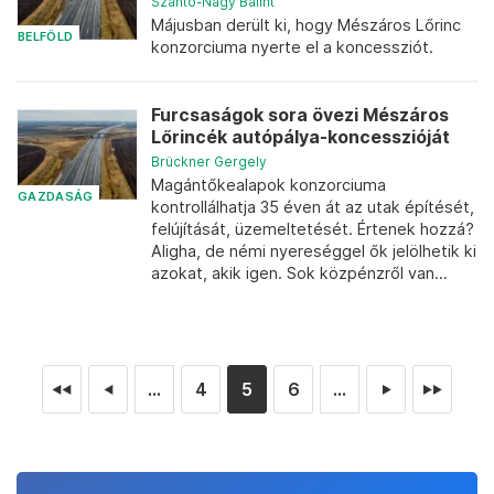
Szántó-Nagy Bálint
Májusban derült ki, hogy Mészáros Lőrinc
BELFÖLD
konzorciuma nyerte el a koncessziót.
Furcsaságok sora övezi Mészáros
Lőrincék autópálya-koncesszióját
Brückner Gergely
Magántőkealapok konzorciuma
GAZDASÁG
kontrollálhatja 35 éven át az utak építését,
felújítását, üzemeltetését. Értenek hozzá?
Aligha, de némi nyereséggel ők jelölhetik ki
azokat, akik igen. Sok közpénzről van...
...
4
5
6
...
◄◄
◄
►
►►