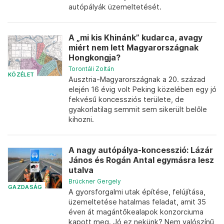
autópályák üzemeltetését.
A „mi kis Khinánk” kudarca, avagy
miért nem lett Magyarországnak
Hongkongja?
Torontáli Zoltán
KÖZÉLET
Ausztria-Magyarországnak a 20. század
elején 16 évig volt Peking közelében egy jó
fekvésű koncessziós területe, de
gyakorlatilag semmit sem sikerült belőle
kihozni.
A nagy autópálya-koncesszió: Lázár
János és Rogán Antal egymásra lesz
utalva
Brückner Gergely
GAZDASÁG
A gyorsforgalmi utak építése, felújítása,
üzemeltetése hatalmas feladat, amit 35
éven át magántőkealapok konzorciuma
kapott meg. Jó ez nekünk? Nem valószínű,