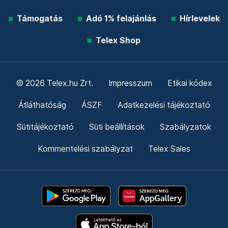
Támogatás
Adó 1% felajánlás
Hírlevelek
Telex Shop
© 2026 Telex.hu Zrt.
Impresszum
Etikai kódex
Átláthatóság
ÁSZF
Adatkezelési tájékoztató
Sütitájékoztató
Süti beállítások
Szabályzatok
Kommentelési szabályzat
Telex Sales