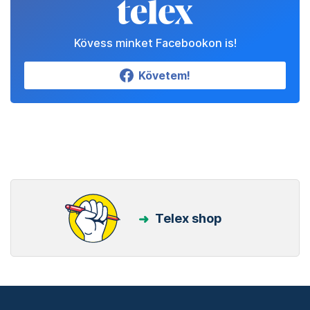
Kövess minket Facebookon is!
Követem!
Telex shop