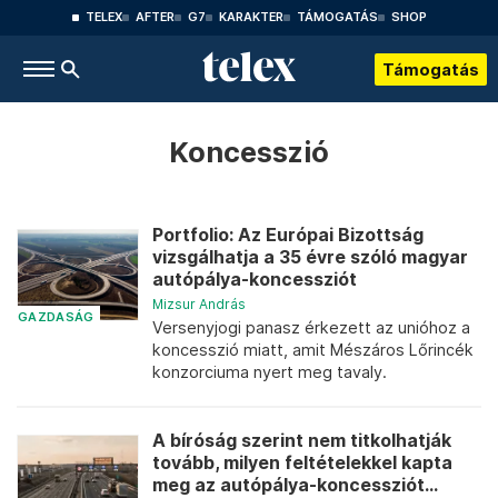
TELEX
AFTER
G7
KARAKTER
TÁMOGATÁS
SHOP
Támogatás
Koncesszió
Portfolio: Az Európai Bizottság
vizsgálhatja a 35 évre szóló magyar
autópálya-koncessziót
Mizsur András
GAZDASÁG
Versenyjogi panasz érkezett az unióhoz a
koncesszió miatt, amit Mészáros Lőrincék
konzorciuma nyert meg tavaly.
A bíróság szerint nem titkolhatják
tovább, milyen feltételekkel kapta
meg az autópálya-koncessziót...