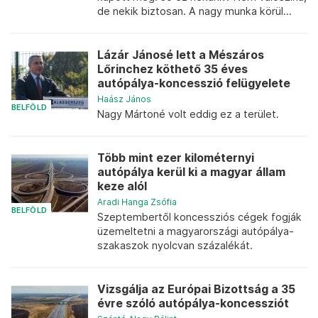
de nekik biztosan. A nagy munka körül...
Lázár Jánosé lett a Mészáros
Lőrinchez köthető 35 éves
autópálya-koncesszió felügyelete
Haász János
BELFÖLD
Nagy Mártoné volt eddig ez a terület.
Több mint ezer kilométernyi
autópálya kerül ki a magyar állam
keze alól
Aradi Hanga Zsófia
BELFÖLD
Szeptembertől koncessziós cégek fogják
üzemeltetni a magyarországi autópálya-
szakaszok nyolcvan százalékát.
Vizsgálja az Európai Bizottság a 35
évre szóló autópálya-koncessziót