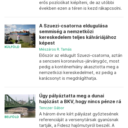
erős pozíciókat kiépíteni, de az utóbbi
években ezen a téren is kezd rákapcsolni.
A Szuezi-csatorna eldugulása
semmiség a nemzetközi
kereskedelem teljes kálváriájához
képest
KÜLFÖLD
Mészáros R. Tamás
Először az eldugult Szuezi-csatorna, aztán
a sencseni koronavírus-járványgóc, most
pedig a konténerhiány akasztotta meg a
nemzetközi kereskedelmet, ez pedig a
karácsonyt is megdrágíthatja.
Úgy pályáztatta meg a dunai
hajózást a BKV, hogy nincs pénze rá
Tenczer Gábor
A három évre kiírt pályázat győztesének
BELFÖLD
referenciáját a versenytársak gyanúsnak
tartják, a Fidesz hajómutyiról beszél. A