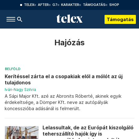
TELEX
AFTER
G7
KARAKTER
TÁMOGATÁS
SHOP
Támogatás
Hajózás
BELFÖLD
Kerítéssel zárta el a csopakiak elől a mólót az új
tulajdonos
Iván-Nagy Szilvia
A Sápi Major Kft. azé az Abronits Róberté, akinek egyik
érdekeltsége, a Dömper Kft. neve az autópályák
koncesszióba adásánál is felmerült.
Lelassultak, de az Európát kiszolgáló
teherszállító hajók így is