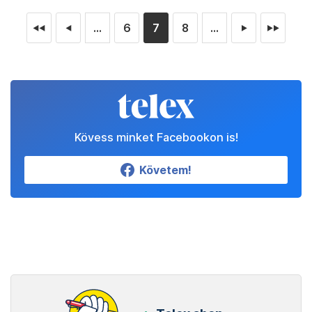
...
6
7
8
...
◄◄
◄
►
►►
Kövess minket Facebookon is!
Követem!