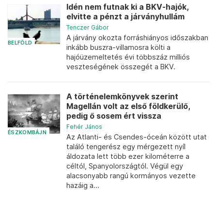
Idén nem futnak ki a BKV-hajók,
elvitte a pénzt a járványhullám
Tenczer Gábor
A járvány okozta forráshiányos időszakban
BELFÖLD
inkább buszra-villamosra költi a
hajóüzemeltetés évi többszáz milliós
veszteségének összegét a BKV.
A történelemkönyvek szerint
Magellán volt az első földkerülő,
pedig ő sosem ért vissza
Fehér János
ÉSZKOMBÁJN
Az Atlanti- és Csendes-óceán között utat
találó tengerész egy mérgezett nyíl
áldozata lett több ezer kilométerre a
céltól, Spanyolországtól. Végül egy
alacsonyabb rangú kormányos vezette
hazáig a...