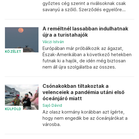
győztes cég szerint a riválisoknak csak
savanyú a szőlő. Szerződés egyelőre...
A reméltnél lassabban indulhatnak
újra a turistahajók
Váczi István
Európában már próbálkozik az ágazat,
KÖZÉLET
Észak-Amerikában a következő hetekben
futnak ki a hajók, de idén még biztosan
nem áll újra szolgálatba az összes.
Csónakokban tiltakoztak a
velenceiek a pandémia utáni első
óceánjáró miatt
Sajó Dávid
KÜLFÖLD
Az olasz kormány korábban azt ígérte,
hogy nem engedik be az óceánjárókat a
városba.