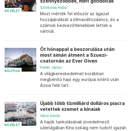
szennyezőbbek, mint gondolták
Szloboda Huba
KÖZÉLET
Most mérték fel először az ágazat
hozzájárulását a klímaváltozáshoz, és a
számok kedvezőtlenebbek lettek a
vártnál.
Öt hónappal a beszorulása után
most simán átment a Szuezi-
csatornán az Ever Given
Fehér János
KÜLFÖLD
A világkereskedelmet korábban
megbénító hajó egy európai kitérő után
Ázsia felé tart.
Újabb több tízmilliárd dolláros piacra
vetettek szemet a kínaiak
Váczi István
A hajók tankolásának jövedelmező
KÖZÉLET
üzletágában Kína sokáig nem tudott igazán