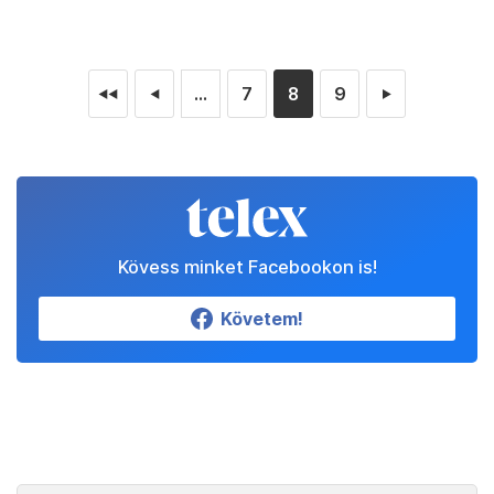
...
7
8
9
◄◄
◄
►
Kövess minket Facebookon is!
Követem!