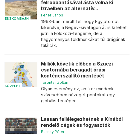
felrobbantásával ásta volna ki
Izraelben az alternatív...
Fehér János
ÉSZKOMBÁJN
1963-ban merült fel, hogy Egyiptomot
kikerülve, a Negev-sivatagon át is ki lehet
jutni a Földközi-tengerre, de a
hagyományos földmunkákat túl drágának
találták.
Milliók követik élőben a Szuezi-
csatornába beragadt órási
konténerszállító mentését
Torontáli Zoltán
KÖZÉLET
Olyan esemény ez, amikor mindenki
szívesebben nézeget pontokat egy
globális térképen.
Lassan fellélegezhetnek a Kínából
rendelő cégek és fogyasztók
Bucsky Péter