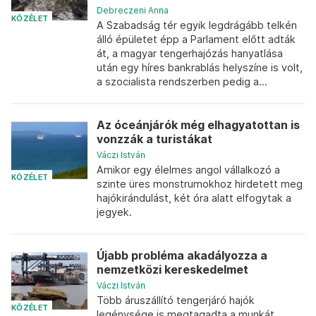
Debreczeni Anna
KÖZÉLET
A Szabadság tér egyik legdrágább telkén
álló épületet épp a Parlament előtt adták
át, a magyar tengerhajózás hanyatlása
után egy híres bankrablás helyszíne is volt,
a szocialista rendszerben pedig a...
Az óceánjárók még elhagyatottan is
vonzzák a turistákat
Váczi István
Amikor egy élelmes angol vállalkozó a
KÖZÉLET
szinte üres monstrumokhoz hirdetett meg
hajókirándulást, két óra alatt elfogytak a
jegyek.
Újabb probléma akadályozza a
nemzetközi kereskedelmet
Váczi István
Több áruszállító tengerjáró hajók
KÖZÉLET
legénysége is megtagadta a munkát,