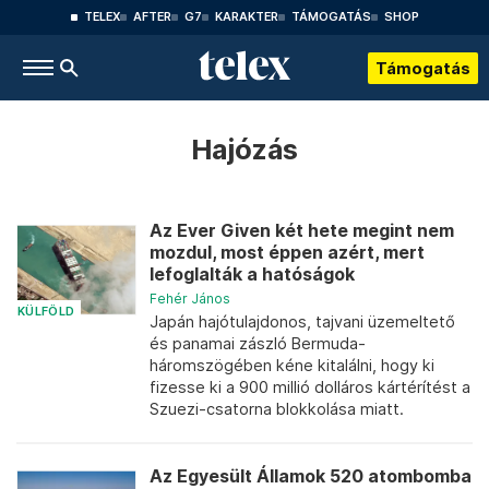
TELEX
AFTER
G7
KARAKTER
TÁMOGATÁS
SHOP
Támogatás
Hajózás
Az Ever Given két hete megint nem
mozdul, most éppen azért, mert
lefoglalták a hatóságok
Fehér János
KÜLFÖLD
Japán hajótulajdonos, tajvani üzemeltető
és panamai zászló Bermuda-
háromszögében kéne kitalálni, hogy ki
fizesse ki a 900 millió dolláros kártérítést a
Szuezi-csatorna blokkolása miatt.
Az Egyesült Államok 520 atombomba