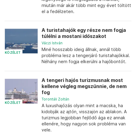
miután már akár több mint egy évet töltött
el a fedélzeten.
A turistahajók egy része nem fogja
túlélni a mostani időszakot
Váczi István
Miné hosszabb ideig állnak, annál több
KÖZÉLET
probléma lesz a tengerjáró turistahajókkal.
Néhány nem fogja elkerülni a hajóbontót.
A tengeri hajós turizmusnak most
kellene végleg megszűnnie, de nem
fog
Torontáli Zoltán
KÖZÉLET
A luxushajózás olyan mint a macska, ha
kidobják az ajtón, visszajön az ablakon. A
turizmus legjobban fejlődő ága ez annak
ellenére, hogy nagyon sok probléma van
vele.