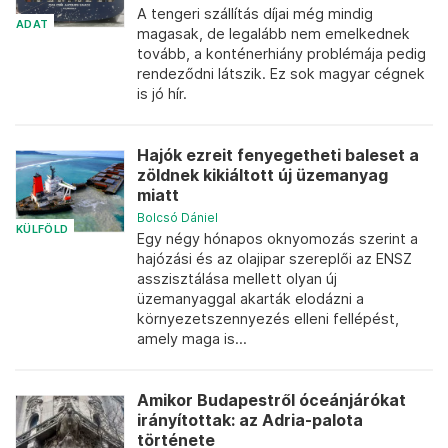
A tengeri szállítás díjai még mindig
ADAT
magasak, de legalább nem emelkednek
tovább, a konténerhiány problémája pedig
rendeződni látszik. Ez sok magyar cégnek
is jó hír.
Hajók ezreit fenyegetheti baleset a
zöldnek kikiáltott új üzemanyag
miatt
Bolcsó Dániel
KÜLFÖLD
Egy négy hónapos oknyomozás szerint a
hajózási és az olajipar szereplői az ENSZ
asszisztálása mellett olyan új
üzemanyaggal akarták elodázni a
környezetszennyezés elleni fellépést,
amely maga is...
Amikor Budapestről óceánjárókat
irányítottak: az Adria-palota
története