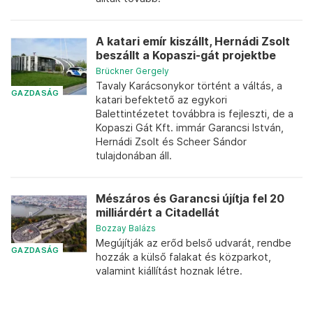
A katari emír kiszállt, Hernádi Zsolt
beszállt a Kopaszi-gát projektbe
Brückner Gergely
Tavaly Karácsonykor történt a váltás, a
GAZDASÁG
katari befektető az egykori
Balettintézetet továbbra is fejleszti, de a
Kopaszi Gát Kft. immár Garancsi István,
Hernádi Zsolt és Scheer Sándor
tulajdonában áll.
Mészáros és Garancsi újítja fel 20
milliárdért a Citadellát
Bozzay Balázs
Megújítják az erőd belső udvarát, rendbe
GAZDASÁG
hozzák a külső falakat és közparkot,
valamint kiállítást hoznak létre.