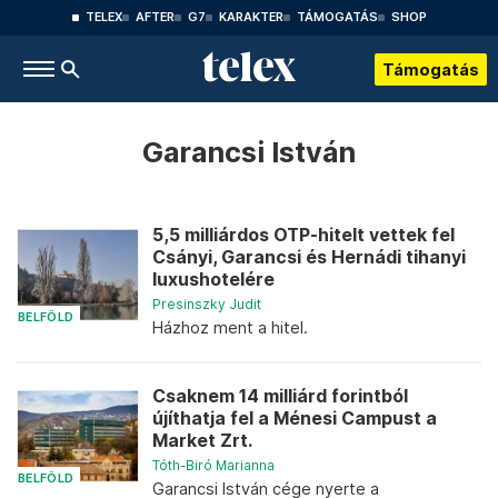
TELEX
AFTER
G7
KARAKTER
TÁMOGATÁS
SHOP
Támogatás
Garancsi István
5,5 milliárdos OTP-hitelt vettek fel
Csányi, Garancsi és Hernádi tihanyi
luxushotelére
Presinszky Judit
BELFÖLD
Házhoz ment a hitel.
Csaknem 14 milliárd forintból
újíthatja fel a Ménesi Campust a
Market Zrt.
Tóth-Biró Marianna
BELFÖLD
Garancsi István cége nyerte a