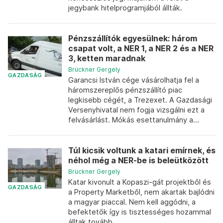
jegybank hitelprogramjából állták.
Pénzszállítók egyesülnek: három
csapat volt, a NER 1, a NER 2 és a NER
3, ketten maradnak
Brückner Gergely
GAZDASÁG
Garancsi István cége vásárolhatja fel a
háromszereplős pénzszállító piac
legkisebb cégét, a Trezexet. A Gazdasági
Versenyhivatal nem fogja vizsgálni ezt a
felvásárlást. Mókás esettanulmány a...
Túl kicsik voltunk a katari emírnek, és
néhol még a NER-be is beleütközött
Brückner Gergely
Katar kivonult a Kopaszi-gát projektből és
GAZDASÁG
a Property Marketből, nem akartak bajlódni
a magyar piaccal. Nem kell aggódni, a
befektetők így is tisztességes hozammal
álltak tovább.