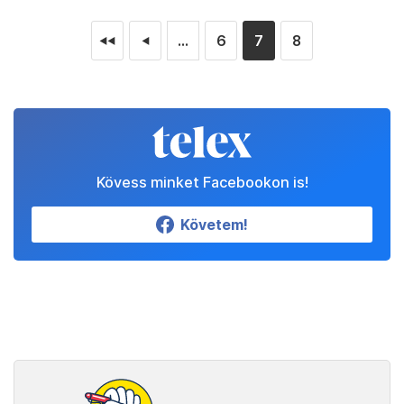
...
6
7
8
◄◄
◄
Kövess minket Facebookon is!
Követem!