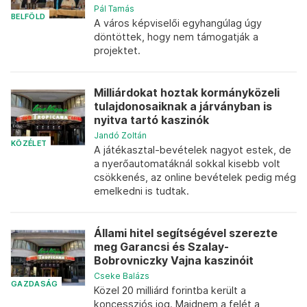
Pál Tamás
BELFÖLD
A város képviselői egyhangúlag úgy
döntöttek, hogy nem támogatják a
projektet.
Milliárdokat hoztak kormányközeli
tulajdonosaiknak a járványban is
nyitva tartó kaszinók
Jandó Zoltán
KÖZÉLET
A játékasztal-bevételek nagyot estek, de
a nyerőautomatáknál sokkal kisebb volt
csökkenés, az online bevételek pedig még
emelkedni is tudtak.
Állami hitel segítségével szerezte
meg Garancsi és Szalay-
Bobrovniczky Vajna kaszinóit
Cseke Balázs
GAZDASÁG
Közel 20 milliárd forintba került a
koncessziós jog. Majdnem a felét a