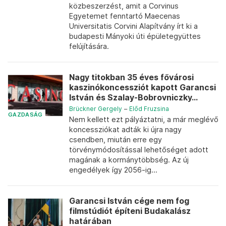
közbeszerzést, amit a Corvinus
Egyetemet fenntartó Maecenas
Universitatis Corvini Alapítvány írt ki a
budapesti Mányoki úti épületegyüttes
felújítására.
Nagy titokban 35 éves fővárosi
kaszinókoncessziót kapott Garancsi
István és Szalay-Bobrovniczky...
Brückner Gergely
–
Előd Fruzsina
GAZDASÁG
Nem kellett ezt pályáztatni, a már meglévő
koncessziókat adták ki újra nagy
csendben, miután erre egy
törvénymódosítással lehetőséget adott
magának a kormánytöbbség. Az új
engedélyek így 2056-ig...
Garancsi István cége nem fog
filmstúdiót építeni Budakalász
határában