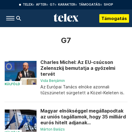
TELEX
AFTER
G7
KARAKTER
TÁMOGATÁS
SHOP
Támogatás
G7
Charles Michel: Az EU-csúcson
Zelenszkij bemutatja a győzelmi
tervét
Vida Benjámin
KÜLFÖLD
Az Európai Tanács elnöke azonnali
tűzszünetet sürgetett a Közel-Keleten is.
Magyar elnökséggel megállapodtak
az uniós tagállamok, hogy 35 milliárd
eurós hitelt adjanak...
Márton Balázs