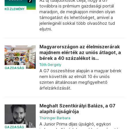
Az új tulajdonosok célja, hogy a G7
továbbra is prémium gazdasági portál
KÖZLEMÉNY
maradjon, de megkapjon minden olyan
támogatást és lehetőséget, amivel a
jelenleginél sokkal több olvasóhoz tud
eljutni.
Magyarországon az élelmiszerárak
majdnem elérték az uniós átlagot, a
bérek a 40 százalékot is...
Tóth Gergely
GAZDASÁG
A G7 összesítése alapján a magyar bérek
nem követték az elmúlt 10 év uniós
szinten általánosan megfigyelhető
árfelzárkózását.
Meghalt Szentkirályi Balázs, a G7
alapító újságírója
Thüringer Barbara
A Junior Prima díjas újságíró, egykori
GAZDASÁG