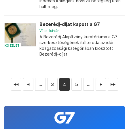
indexes kollégánk hosszú betegség után
halt meg.
Bezerédj-díjat kapott a G7
Váczi István
A Bezerédj Alapítvány kuratóriuma a G7
szerkesztőségének ítélte oda az idén
KÖZÉLET
közgazdasági kategóriában kiosztott
Bezerédj-díjat.
...
3
4
5
...
◄◄
◄
►
►►