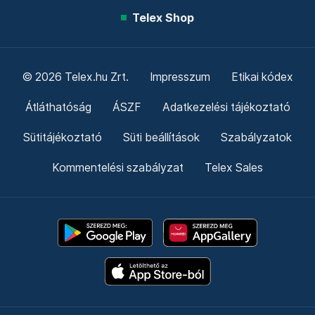
Telex Shop
© 2026 Telex.hu Zrt.
Impresszum
Etikai kódex
Átláthatóság
ÁSZF
Adatkezelési tájékoztató
Sütitájékoztató
Süti beállítások
Szabályzatok
Kommentelési szabályzat
Telex Sales