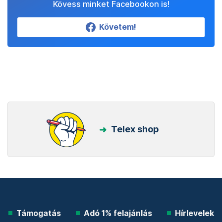
Kövess minket Facebookon is!
Követem!
Telex shop
Támogatás
Adó 1% felajánlás
Hírlevelek