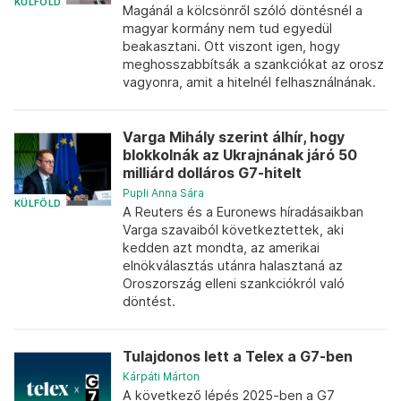
KÜLFÖLD
Magánál a kölcsönről szóló döntésnél a
magyar kormány nem tud egyedül
beakasztani. Ott viszont igen, hogy
meghosszabbítsák a szankciókat az orosz
vagyonra, amit a hitelnél felhasználnának.
Varga Mihály szerint álhír, hogy
blokkolnák az Ukrajnának járó 50
milliárd dolláros G7-hitelt
Pupli Anna Sára
KÜLFÖLD
A Reuters és a Euronews híradásaikban
Varga szavaiból következtettek, aki
kedden azt mondta, az amerikai
elnökválasztás utánra halasztaná az
Oroszország elleni szankciókról való
döntést.
Tulajdonos lett a Telex a G7-ben
Kárpáti Márton
A következő lépés 2025-ben a G7