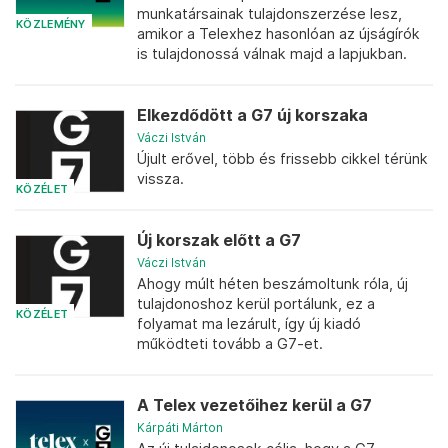
munkatársainak tulajdonszerzése lesz,
KÖZLEMÉNY
amikor a Telexhez hasonlóan az újságírók
is tulajdonossá válnak majd a lapjukban.
Elkezdődött a G7 új korszaka
Váczi István
Újult erővel, több és frissebb cikkel térünk
vissza.
KÖZÉLET
Új korszak előtt a G7
Váczi István
Ahogy múlt héten beszámoltunk róla, új
tulajdonoshoz kerül portálunk, ez a
KÖZÉLET
folyamat ma lezárult, így új kiadó
működteti tovább a G7-et.
A Telex vezetőihez kerül a G7
Kárpáti Márton