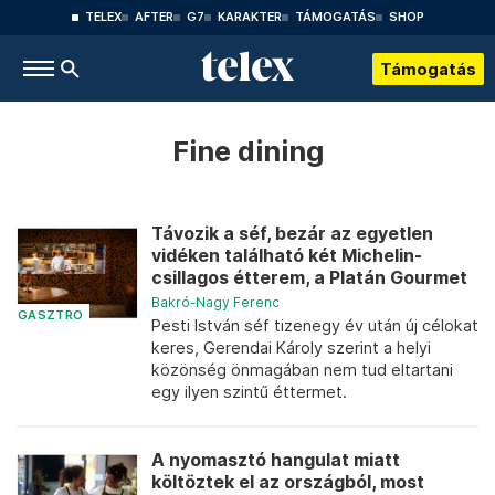
TELEX
AFTER
G7
KARAKTER
TÁMOGATÁS
SHOP
Támogatás
Fine dining
Távozik a séf, bezár az egyetlen
vidéken található két Michelin-
csillagos étterem, a Platán Gourmet
Bakró-Nagy Ferenc
GASZTRO
Pesti István séf tizenegy év után új célokat
keres, Gerendai Károly szerint a helyi
közönség önmagában nem tud eltartani
egy ilyen szintű éttermet.
A nyomasztó hangulat miatt
költöztek el az országból, most