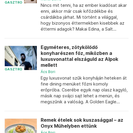
GASZTRO
Nincs mit tenni, ha az ember kiadósat akar
enni, akkor már csak kifőzdékbe és
csárdákba járhat. Mi történt a világgal,
hogy bizonyos éttermekben kisebbek az
éttermi adagok? Makai Edina, a Salt...
Egyméteres, zötykölődő
konyharészen főz, miközben a
luxusvonattal elszáguld az Alpok
mellett
GASZTRO
Ács Bori
Egy luxusvonat szűk konyháján heteken át
fine dining menüket főzni komoly
erőpróba. Cserébe egyik nap olasz kagyló,
másik nap svájci sajt lehet a menün, és
megszűnik a valóság. A Golden Eagle...
Remek ételek sok kuszasággal – az
Onyx Műhelyben ettünk
Ács Bori