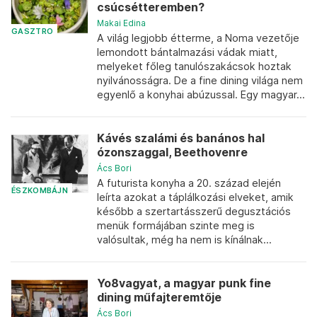
csúcsétteremben?
Makai Edina
GASZTRO
A világ legjobb étterme, a Noma vezetője
lemondott bántalmazási vádak miatt,
melyeket főleg tanulószakácsok hoztak
nyilvánosságra. De a fine dining világa nem
egyenlő a konyhai abúzussal. Egy magyar...
Kávés szalámi és banános hal
ózonszaggal, Beethovenre
Ács Bori
A futurista konyha a 20. század elején
ÉSZKOMBÁJN
leírta azokat a táplálkozási elveket, amik
később a szertartásszerű degusztációs
menük formájában szinte meg is
valósultak, még ha nem is kínálnak...
Yo8vagyat, a magyar punk fine
dining műfajteremtője
Ács Bori