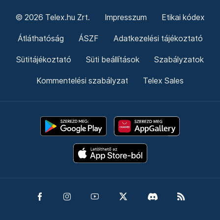
© 2026 Telex.hu Zrt.
Impresszum
Etikai kódex
Átláthatóság
ÁSZF
Adatkezelési tájékoztató
Sütitájékoztató
Süti beállítások
Szabályzatok
Kommentelési szabályzat
Telex Sales