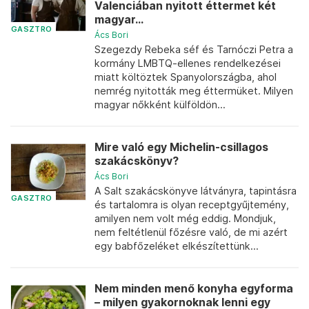
Valenciában nyitott éttermet két
magyar...
GASZTRO
Ács Bori
Szegezdy Rebeka séf és Tarnóczi Petra a
kormány LMBTQ-ellenes rendelkezései
miatt költöztek Spanyolországba, ahol
nemrég nyitották meg éttermüket. Milyen
magyar nőkként külföldön...
Mire való egy Michelin-csillagos
szakácskönyv?
Ács Bori
A Salt szakácskönyve látványra, tapintásra
GASZTRO
és tartalomra is olyan receptgyűjtemény,
amilyen nem volt még eddig. Mondjuk,
nem feltétlenül főzésre való, de mi azért
egy babfőzeléket elkészítettünk...
Nem minden menő konyha egyforma
– milyen gyakornoknak lenni egy