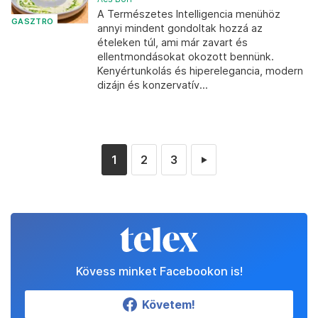
A Természetes Intelligencia menühöz
GASZTRO
annyi mindent gondoltak hozzá az
ételeken túl, ami már zavart és
ellentmondásokat okozott bennünk.
Kenyértunkolás és hiperelegancia, modern
dizájn és konzervatív...
1
2
3
►
Kövess minket Facebookon is!
Követem!