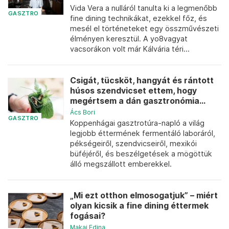
Vida Vera a nulláról tanulta ki a legmenőbb
GASZTRO
fine dining technikákat, ezekkel főz, és
mesél el történeteket egy összművészeti
élményen keresztül. A yo8vagyat
vacsorákon volt már Kálvária téri...
Csigát, tücsköt, hangyát és rántott
húsos szendvicset ettem, hogy
megértsem a dán gasztronómia...
Ács Bori
GASZTRO
Koppenhágai gasztrotúra-napló a világ
legjobb éttermének fermentáló laboráról,
pékségeiről, szendvicseiről, mexikói
büféjéről, és beszélgetések a mögöttük
álló megszállott emberekkel.
„Mi ezt otthon elmosogatjuk” – miért
olyan kicsik a fine dining éttermek
fogásai?
Makai Edina