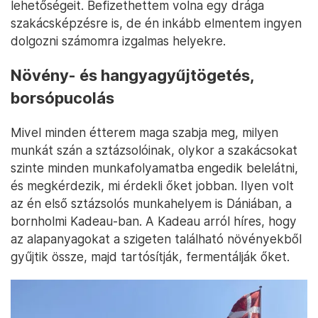
lehetőségeit. Befizethettem volna egy drága
szakácsképzésre is, de én inkább elmentem ingyen
dolgozni számomra izgalmas helyekre.
Növény- és hangyagyűjtögetés,
borsópucolás
Mivel minden étterem maga szabja meg, milyen
munkát szán a sztázsolóinak, olykor a szakácsokat
szinte minden munkafolyamatba engedik belelátni,
és megkérdezik, mi érdekli őket jobban. Ilyen volt
az én első sztázsolós munkahelyem is Dániában, a
bornholmi Kadeau-ban. A Kadeau arról híres, hogy
az alapanyagokat a szigeten található növényekből
gyűjtik össze, majd tartósítják, fermentálják őket.