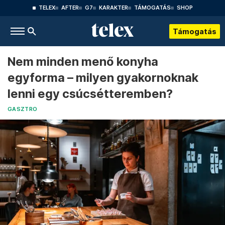
TELEX
AFTER
G7
KARAKTER
TÁMOGATÁS
SHOP
Támogatás
Nem minden menő konyha
egyforma – milyen gyakornoknak
lenni egy csúcsétteremben?
GASZTRO