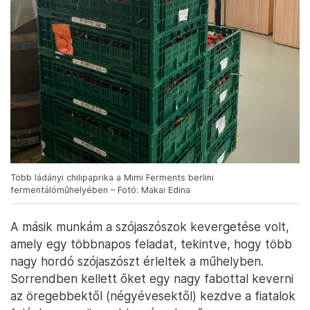
Több ládányi chilipaprika a Mimi Ferments berlini
fermentálóműhelyében – Fotó: Makai Edina
A másik munkám a szójaszószok kevergetése volt,
amely egy többnapos feladat, tekintve, hogy több
nagy hordó szójaszószt érleltek a műhelyben.
Sorrendben kellett őket egy nagy fabottal keverni
az öregebbektől (négyévesektől) kezdve a fiatalok