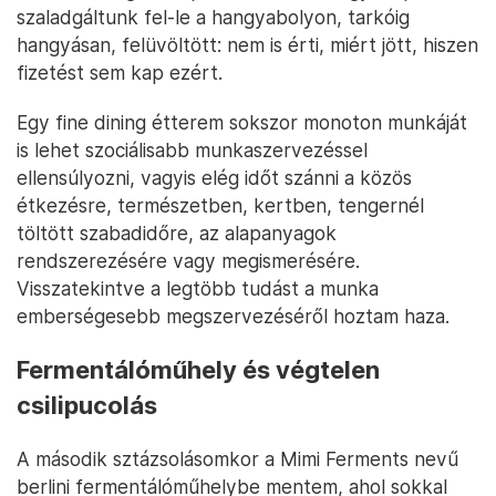
szaladgáltunk fel-le a hangyabolyon, tarkóig
hangyásan, felüvöltött: nem is érti, miért jött, hiszen
fizetést sem kap ezért.
Egy fine dining étterem sokszor monoton munkáját
is lehet szociálisabb munkaszervezéssel
ellensúlyozni, vagyis elég időt szánni a közös
étkezésre, természetben, kertben, tengernél
töltött szabadidőre, az alapanyagok
rendszerezésére vagy megismerésére.
Visszatekintve a legtöbb tudást a munka
emberségesebb megszervezéséről hoztam haza.
Fermentálóműhely és végtelen
csilipucolás
A második sztázsolásomkor a Mimi Ferments nevű
berlini fermentálóműhelybe mentem, ahol sokkal