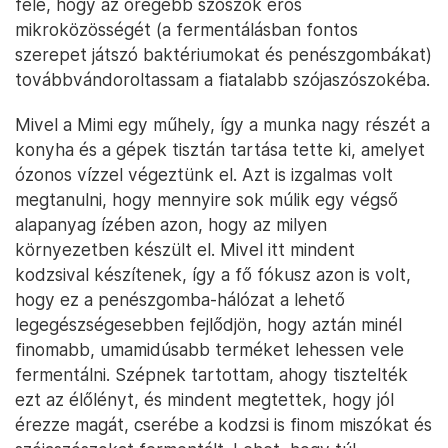
felé, hogy az öregebb szószok erős
mikroközösségét (a fermentálásban fontos
szerepet játszó baktériumokat és penészgombákat)
továbbvándoroltassam a fiatalabb szójaszószokéba.
Mivel a Mimi egy műhely, így a munka nagy részét a
konyha és a gépek tisztán tartása tette ki, amelyet
ózonos vízzel végeztünk el. Azt is izgalmas volt
megtanulni, hogy mennyire sok múlik egy végső
alapanyag ízében azon, hogy az milyen
környezetben készült el. Mivel itt mindent
kodzsival készítenek, így a fő fókusz azon is volt,
hogy ez a penészgomba-hálózat a lehető
legegészségesebben fejlődjön, hogy aztán minél
finomabb, umamidúsabb terméket lehessen vele
fermentálni. Szépnek tartottam, ahogy tisztelték
ezt az élőlényt, és mindent megtettek, hogy jól
érezze magát, cserébe a kodzsi is finom miszókat és