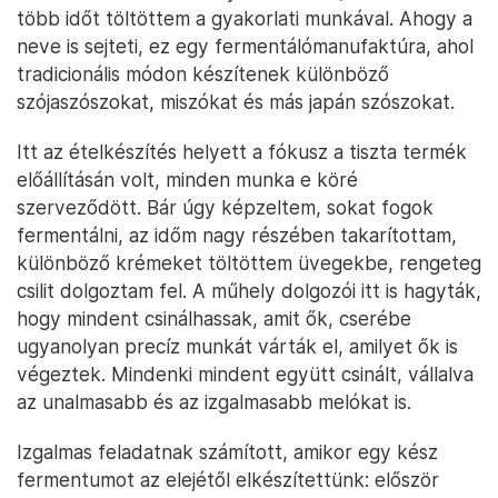
több időt töltöttem a gyakorlati munkával. Ahogy a
neve is sejteti, ez egy fermentálómanufaktúra, ahol
tradicionális módon készítenek különböző
szójaszószokat, miszókat és más japán szószokat.
Itt az ételkészítés helyett a fókusz a tiszta termék
előállításán volt, minden munka e köré
szerveződött. Bár úgy képzeltem, sokat fogok
fermentálni, az időm nagy részében takarítottam,
különböző krémeket töltöttem üvegekbe, rengeteg
csilit dolgoztam fel. A műhely dolgozói itt is hagyták,
hogy mindent csinálhassak, amit ők, cserébe
ugyanolyan precíz munkát várták el, amilyet ők is
végeztek. Mindenki mindent együtt csinált, vállalva
az unalmasabb és az izgalmasabb melókat is.
Izgalmas feladatnak számított, amikor egy kész
fermentumot az elejétől elkészítettünk: először