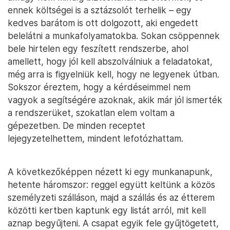
ennek költségei is a sztázsolót terhelik – egy
kedves barátom is ott dolgozott, aki engedett
belelátni a munkafolyamatokba. Sokan csöppennek
bele hirtelen egy feszített rendszerbe, ahol
amellett, hogy jól kell abszolválniuk a feladatokat,
még arra is figyelniük kell, hogy ne legyenek útban.
Sokszor éreztem, hogy a kérdéseimmel nem
vagyok a segítségére azoknak, akik már jól ismerték
a rendszerüket, szokatlan elem voltam a
gépezetben. De minden receptet
lejegyzetelhettem, mindent lefotózhattam.
A következőképpen nézett ki egy munkanapunk,
hetente háromszor: reggel együtt keltünk a közös
személyzeti szálláson, majd a szállás és az étterem
közötti kertben kaptunk egy listát arról, mit kell
aznap begyűjteni. A csapat egyik fele gyűjtögetett,