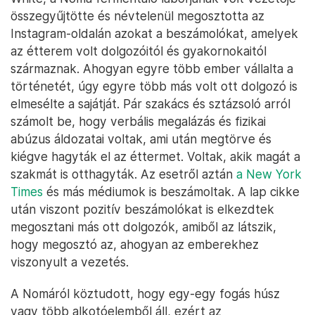
összegyűjtötte és névtelenül megosztotta az
Instagram-oldalán azokat a beszámolókat, amelyek
az étterem volt dolgozóitól és gyakornokaitól
származnak. Ahogyan egyre több ember vállalta a
történetét, úgy egyre több más volt ott dolgozó is
elmesélte a sajátját. Pár szakács és sztázsoló arról
számolt be, hogy verbális megalázás és fizikai
abúzus áldozatai voltak, ami után megtörve és
kiégve hagyták el az éttermet. Voltak, akik magát a
szakmát is otthagyták. Az esetről aztán
a New York
Times
és más médiumok is beszámoltak. A lap cikke
után viszont pozitív beszámolókat is elkezdtek
megosztani más ott dolgozók, amiből az látszik,
hogy megosztó az, ahogyan az emberekhez
viszonyult a vezetés.
A Nomáról köztudott, hogy egy-egy fogás húsz
vagy több alkotóelemből áll, ezért az