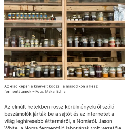
Az első képen a kinevelt kodzsi, a másodikon a kész
fermentátumok – Fotó: Makai Edina
Az elmúlt hetekben rossz körülményekről szóló
beszámolók járták be a sajtót és az internetet a
világ leghíresebb étterméről, a Nomáról. Jason
White, a Noma fermentáló laborjának volt vezetője