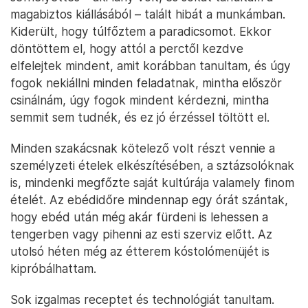
magabiztos kiállásából – talált hibát a munkámban.
Kiderült, hogy túlfőztem a paradicsomot. Ekkor
döntöttem el, hogy attól a perctől kezdve
elfelejtek mindent, amit korábban tanultam, és úgy
fogok nekiállni minden feladatnak, mintha először
csinálnám, úgy fogok mindent kérdezni, mintha
semmit sem tudnék, és ez jó érzéssel töltött el.
Minden szakácsnak kötelező volt részt vennie a
személyzeti ételek elkészítésében, a sztázsolóknak
is, mindenki megfőzte saját kultúrája valamely finom
ételét. Az ebédidőre mindennap egy órát szántak,
hogy ebéd után még akár fürdeni is lehessen a
tengerben vagy pihenni az esti szerviz előtt. Az
utolsó héten még az étterem kóstolómenüjét is
kipróbálhattam.
Sok izgalmas receptet és technológiát tanultam.