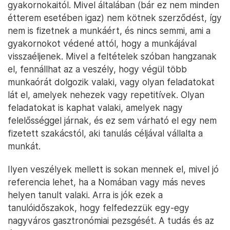
gyakornokaitól. Mivel általában (bár ez nem minden
étterem esetében igaz) nem kötnek szerződést, így
nem is fizetnek a munkáért, és nincs semmi, ami a
gyakornokot védené attól, hogy a munkájával
visszaéljenek. Mivel a feltételek szóban hangzanak
el, fennállhat az a veszély, hogy végül több
munkaórát dolgozik valaki, vagy olyan feladatokat
lát el, amelyek nehezek vagy repetitívek. Olyan
feladatokat is kaphat valaki, amelyek nagy
felelősséggel járnak, és ez sem várható el egy nem
fizetett szakácstól, aki tanulás céljával vállalta a
munkát.
Ilyen veszélyek mellett is sokan mennek el, mivel jó
referencia lehet, ha a Nomában vagy más neves
helyen tanult valaki. Arra is jók ezek a
tanulóidőszakok, hogy felfedezzük egy-egy
nagyváros gasztronómiai pezsgését. A tudás és az