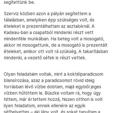
segítettünk be.
Szerviz közben azon a pályán segítettem a
tálalásban, amelyiken épp szükséges volt, és
ételeket is prezentálhattam az asztaloknál. A
Kadeau-ban a csapatból mindenki részt vett
mindenféle munkában. Ha beteg volt a mosogató,
akkor mi mosogattunk, de a mosogató is prezentált
ételeket, amikor ott volt rá szükség. A takarításban
mindenki, a vezető séfek is részt vettek.
Olyan feladataim voltak, mint a koktélparadicsom
blansírozása, azaz a paradicsomot rövid ideig
forrásban lévő vízbe dobtam, majd egyből jeges
vízben hűtöttem le. Büszke voltam rá, hogy úgy
hittem, már értettem hozzá, hiszen otthon is volt
ilyen feladatom, ennek ellenére az egyik
séfhelyettes – aki lány volt, és sokat tanultam a