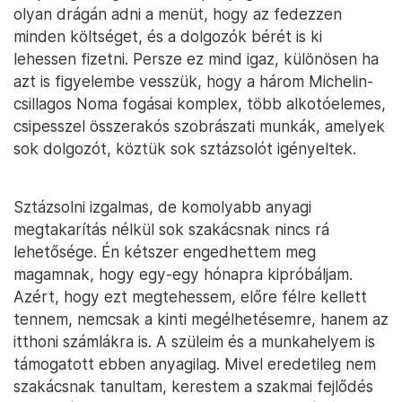
olyan drágán adni a menüt, hogy az fedezzen
minden költséget, és a dolgozók bérét is ki
lehessen fizetni. Persze ez mind igaz, különösen ha
azt is figyelembe vesszük, hogy a három Michelin-
csillagos Noma fogásai komplex, több alkotóelemes,
csipesszel összerakós szobrászati munkák, amelyek
sok dolgozót, köztük sok sztázsolót igényeltek.
Sztázsolni izgalmas, de komolyabb anyagi
megtakarítás nélkül sok szakácsnak nincs rá
lehetősége. Én kétszer engedhettem meg
magamnak, hogy egy-egy hónapra kipróbáljam.
Azért, hogy ezt megtehessem, előre félre kellett
tennem, nemcsak a kinti megélhetésemre, hanem az
itthoni számlákra is. A szüleim és a munkahelyem is
támogatott ebben anyagilag. Mivel eredetileg nem
szakácsnak tanultam, kerestem a szakmai fejlődés