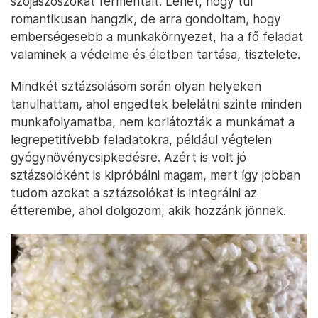
szójaszószokat fermentált. Lehet, hogy túl
romantikusan hangzik, de arra gondoltam, hogy
emberségesebb a munkakörnyezet, ha a fő feladat
valaminek a védelme és életben tartása, tisztelete.
Mindkét sztázsolásom során olyan helyeken
tanulhattam, ahol engedtek belelátni szinte minden
munkafolyamatba, nem korlátozták a munkámat a
legrepetitívebb feladatokra, például végtelen
gyógynövénycsipkedésre. Azért is volt jó
sztázsolóként is kipróbálni magam, mert így jobban
tudom azokat a sztázsolókat is integrálni az
étterembe, ahol dolgozom, akik hozzánk jönnek.