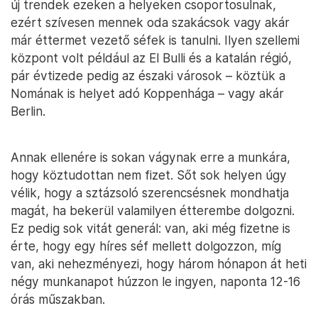
új trendek ezeken a helyeken csoportosulnak,
ezért szívesen mennek oda szakácsok vagy akár
már éttermet vezető séfek is tanulni. Ilyen szellemi
központ volt például az El Bulli és a katalán régió,
pár évtizede pedig az északi városok – köztük a
Nomának is helyet adó Koppenhága – vagy akár
Berlin.
Annak ellenére is sokan vágynak erre a munkára,
hogy köztudottan nem fizet. Sőt sok helyen úgy
vélik, hogy a sztázsoló szerencsésnek mondhatja
magát, ha bekerül valamilyen étterembe dolgozni.
Ez pedig sok vitát generál: van, aki még fizetne is
érte, hogy egy híres séf mellett dolgozzon, míg
van, aki nehezményezi, hogy három hónapon át heti
négy munkanapot húzzon le ingyen, naponta 12-16
órás műszakban.