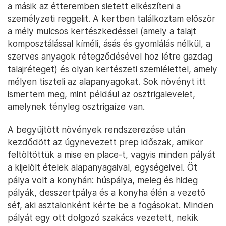
a másik az étteremben sietett elkészíteni a
személyzeti reggelit. A kertben találkoztam először
a mély mulcsos kertészkedéssel (amely a talajt
komposztálással kíméli, ásás és gyomlálás nélkül, a
szerves anyagok rétegződésével hoz létre gazdag
talajréteget) és olyan kertészeti szemlélettel, amely
mélyen tiszteli az alapanyagokat. Sok növényt itt
ismertem meg, mint például az osztrigalevelet,
amelynek tényleg osztrigaíze van.
A begyűjtött növények rendszerezése után
kezdődött az úgynevezett prep időszak, amikor
feltöltöttük a mise en place-t, vagyis minden pályát
a kijelölt ételek alapanyagaival, egységeivel. Öt
pálya volt a konyhán: húspálya, meleg és hideg
pályák, desszertpálya és a konyha élén a vezető
séf, aki asztalonként kérte be a fogásokat. Minden
pályát egy ott dolgozó szakács vezetett, nekik