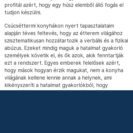
profitál azért, hogy egy húsz elemből álló fogás el
tudjon készülni.
Csúcséttermi konyhákon nyert tapasztalataim
alapján téves feltevés, hogy az étterem világához
szisztematikusan hozzátartozik a verbális és a fizikai
abúzus. Ezeket mindig maguk a hatalmat gyakorló
személyek követik el, és ők azok, akik fenntartják
ezt a rendszert. Egyes emberek felelősek azért,
hogy mások hogyan érzik magukat, nem a konyha
világának kellene lennie annak a helynek, ami
kikényszeríti a hatalmat gyakorlókból, hogy
elnyomók legyenek, megfélemlítéssel és testi
fenyítéssel igazgassanak.
A konyha világa szigorú rendszer, de lehet
felelősségteljes és pontos munkát elvégezni úgy,
hogy abban minden ember megbecsült legyen és