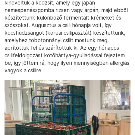
kineveltük a kodzsit, amely egy japán
nemespenészgomba rizsen vagy árpán, majd ebből
készítettünk különböző fermentált krémeket és
szószokat. Augusztus a csili hónapja volt, így
kocshudzsangot (koreai csilipasztát) készítettünk,
amelyhez többtonnányi csilit mostunk meg,
aprítottuk fel és szárítottuk ki. Az egy hónapos
csilifeldolgozást kötőhártya-gyulladással fejeztem
be, így jöttem rá, hogy ilyen mennyiségben allergiás
vagyok a csilire.