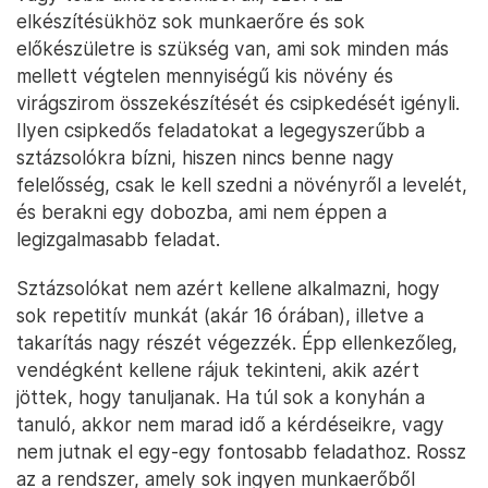
elkészítésükhöz sok munkaerőre és sok
előkészületre is szükség van, ami sok minden más
mellett végtelen mennyiségű kis növény és
virágszirom összekészítését és csipkedését igényli.
Ilyen csipkedős feladatokat a legegyszerűbb a
sztázsolókra bízni, hiszen nincs benne nagy
felelősség, csak le kell szedni a növényről a levelét,
és berakni egy dobozba, ami nem éppen a
legizgalmasabb feladat.
Sztázsolókat nem azért kellene alkalmazni, hogy
sok repetitív munkát (akár 16 órában), illetve a
takarítás nagy részét végezzék. Épp ellenkezőleg,
vendégként kellene rájuk tekinteni, akik azért
jöttek, hogy tanuljanak. Ha túl sok a konyhán a
tanuló, akkor nem marad idő a kérdéseikre, vagy
nem jutnak el egy-egy fontosabb feladathoz. Rossz
az a rendszer, amely sok ingyen munkaerőből