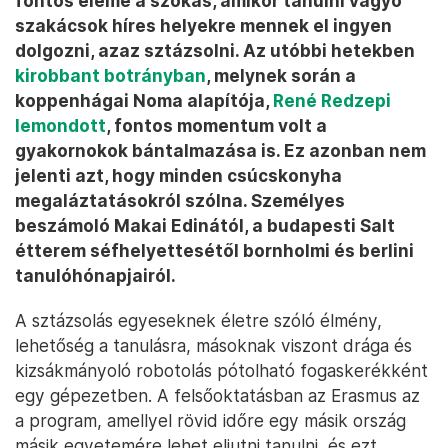
fontos eleme a szokás, amikor tanulni vágyó
szakácsok híres helyekre mennek el ingyen
dolgozni, azaz sztázsolni. Az utóbbi hetekben
kirobbant botrányban
, melynek során a
koppenhágai Noma alapítója,
René Redzepi
lemondott
, fontos momentum volt a
gyakornokok bántalmazása is. Ez azonban nem
jelenti azt, hogy minden csúcskonyha
megaláztatásokról szólna. Személyes
beszámoló Makai Edinától, a budapesti Salt
étterem séfhelyettesétől bornholmi és berlini
tanulóhónapjairól.
A sztázsolás egyeseknek életre szóló élmény,
lehetőség a tanulásra, másoknak viszont drága és
kizsákmányoló robotolás pótolható fogaskerékként
egy gépezetben. A felsőoktatásban az Erasmus az
a program, amellyel rövid időre egy másik ország
másik egyetemére lehet eljutni tanulni, és ezt