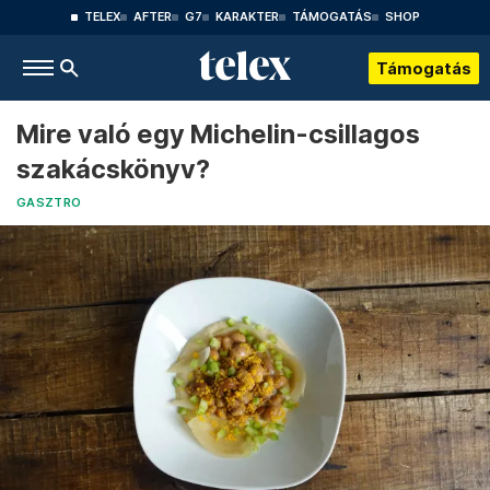
TELEX
AFTER
G7
KARAKTER
TÁMOGATÁS
SHOP
Támogatás
Mire való egy Michelin-csillagos
szakácskönyv?
GASZTRO