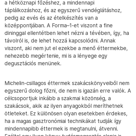
a hétköznapi főzéshez, a mindennapi
táplálkozáshoz, és az egyszerű vendéglátáshoz,
pedig az evés és az ételkészítés van a
középpontjában. A Forma–1-et viszont a fine
dininggal ellentétben lehet nézni a tévében, így, ha
távolról is, de lehet hozzá kapcsolódni. Annak
viszont, aki nem jut el ezekbe a menő éttermekbe,
nehezebb megértenie, mi is a lényege egy
degusztációs menünek.
Michelin-csillagos éttermek szakácskönyveiből nem
egyszerű dolog főzni, de nem is igazán erre valók. A
célcsoportjuk inkább a szakmai közönség, a
szakácsok, akik az ilyen anyagokból meríthetnek
ötleteket. Ez különösen olyan esetekben érdekes,
ha a magas gasztronómiai technikákat tudják így
mindennapibb éttermek is megtanulni, átvenni.