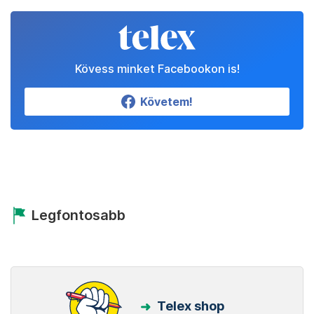
Kövess minket Facebookon is!
Követem!
Legfontosabb
Telex shop