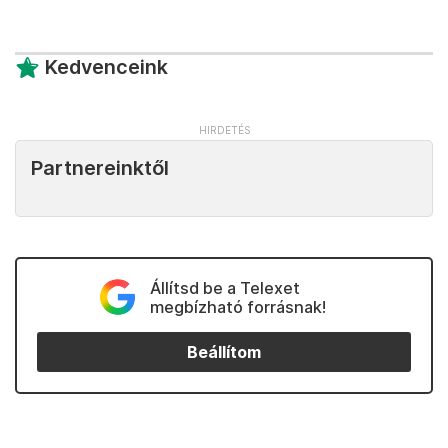
Kedvenceink
Partnereinktől
Állítsd be a Telexet
megbízható forrásnak!
Beállítom