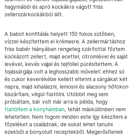
hagymából és apró kockákra vágott friss
zellerszárkockákból állt.
A babot konfitálás helyett 150 fokos sütőben,
vízzel készítettem el krémesre. A zellermártáshoz
friss babér hiányában rengeteg szárítottal főztem
kockázott zellert, majd ecettel, citromlével és saját
levével, kevés vajjal és tejföllel pürésítettem. A
tojássárgája volt a leghosszabb művelet: ehhez só
és cukor keverékébe kellett eltenni a sárgákat két
napra, majd kihalászni, lemosni és alacsony hőfokon
kiszárítani, végül füstölni. Utóbbit meg sem
próbáltam, bár volt már arra is példa, hogy
füstöltem a konyhámban
, tehát máskülönben nem
lehetetlen. Nem fogom minden este így készíteni a
főzeléket a családnak, de sokat lehet tanulni
ezekből a bonyolult receptekből. Megerősítenek