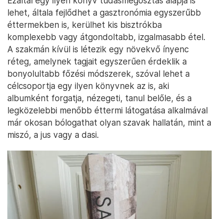
Ezáltal egy ilyen könyv tudásmegosztás alapja is
lehet, általa fejlődhet a gasztronómia egyszerűbb
éttermekben is, kerülhet kis bisztrókba
komplexebb vagy átgondoltabb, izgalmasabb étel.
A szakmán kívül is létezik egy növekvő ínyenc
réteg, amelynek tagjait egyszerűen érdeklik a
bonyolultabb főzési módszerek, szóval lehet a
célcsoportja egy ilyen könyvnek az is, aki
albumként forgatja, nézegeti, tanul belőle, és a
legközelebbi menőbb éttermi látogatása alkalmával
már okosan bólogathat olyan szavak hallatán, mint a
miszó, a jus vagy a dasi.