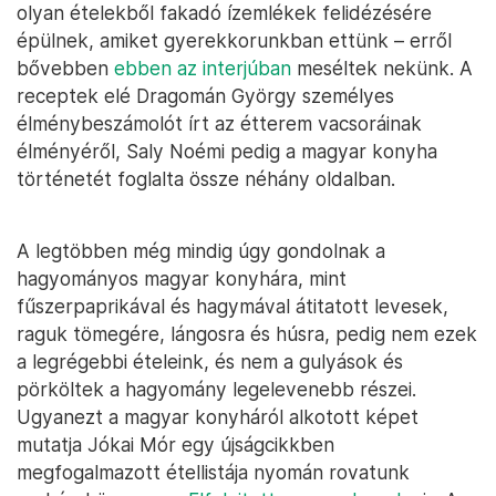
olyan ételekből fakadó ízemlékek felidézésére
épülnek, amiket gyerekkorunkban ettünk – erről
bővebben
ebben az interjúban
meséltek nekünk. A
receptek elé Dragomán György személyes
élménybeszámolót írt az étterem vacsoráinak
élményéről, Saly Noémi pedig a magyar konyha
történetét foglalta össze néhány oldalban.
A legtöbben még mindig úgy gondolnak a
hagyományos magyar konyhára, mint
fűszerpaprikával és hagymával átitatott levesek,
raguk tömegére, lángosra és húsra, pedig nem ezek
a legrégebbi ételeink, és nem a gulyások és
pörköltek a hagyomány legelevenebb részei.
Ugyanezt a magyar konyháról alkotott képet
mutatja Jókai Mór egy újságcikkben
megfogalmazott étellistája nyomán rovatunk