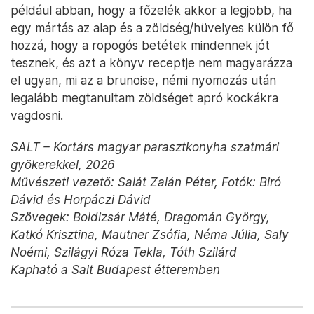
például abban, hogy a főzelék akkor a legjobb, ha
egy mártás az alap és a zöldség/hüvelyes külön fő
hozzá, hogy a ropogós betétek mindennek jót
tesznek, és azt a könyv receptje nem magyarázza
el ugyan, mi az a brunoise, némi nyomozás után
legalább megtanultam zöldséget apró kockákra
vagdosni.
SALT – Kortárs magyar parasztkonyha szatmári
gyökerekkel, 2026
Művészeti vezető: Salát Zalán Péter, Fotók: Biró
Dávid és Horpáczi Dávid
Szövegek: Boldizsár Máté, Dragomán György,
Katkó Krisztina, Mautner Zsófia, Néma Júlia, Saly
Noémi, Szilágyi Róza Tekla, Tóth Szilárd
Kapható a Salt Budapest étteremben