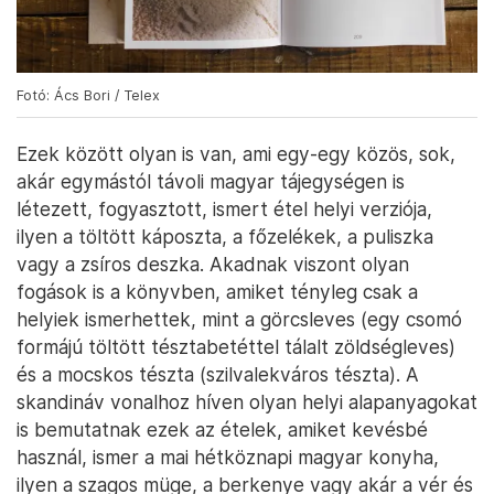
Fotó: Ács Bori / Telex
Ezek között olyan is van, ami egy-egy közös, sok,
akár egymástól távoli magyar tájegységen is
létezett, fogyasztott, ismert étel helyi verziója,
ilyen a töltött káposzta, a főzelékek, a puliszka
vagy a zsíros deszka. Akadnak viszont olyan
fogások is a könyvben, amiket tényleg csak a
helyiek ismerhettek, mint a görcsleves (egy csomó
formájú töltött tésztabetéttel tálalt zöldségleves)
és a mocskos tészta (szilvalekváros tészta). A
skandináv vonalhoz híven olyan helyi alapanyagokat
is bemutatnak ezek az ételek, amiket kevésbé
használ, ismer a mai hétköznapi magyar konyha,
ilyen a szagos müge, a berkenye vagy akár a vér és