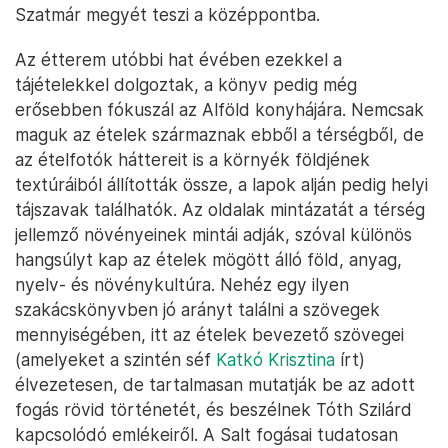
Szatmár megyét teszi a középpontba.
Az étterem utóbbi hat évében ezekkel a
tájételekkel dolgoztak, a könyv pedig még
erősebben fókuszál az Alföld konyhájára. Nemcsak
maguk az ételek származnak ebből a térségből, de
az ételfotók háttereit is a környék földjének
textúráiból állították össze, a lapok alján pedig helyi
tájszavak találhatók. Az oldalak mintázatát a térség
jellemző növényeinek mintái adják, szóval különös
hangsúlyt kap az ételek mögött álló föld, anyag,
nyelv- és növénykultúra. Nehéz egy ilyen
szakácskönyvben jó arányt találni a szövegek
mennyiségében, itt az ételek bevezető szövegei
(amelyeket a szintén séf
Katkó Krisztina
írt)
élvezetesen, de tartalmasan mutatják be az adott
fogás rövid történetét, és beszélnek Tóth Szilárd
kapcsolódó emlékeiről. A Salt fogásai tudatosan