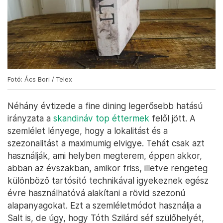
Fotó: Ács Bori / Telex
Néhány évtizede a fine dining legerősebb hatású
irányzata a
skandináv top éttermek
felől jött. A
szemlélet lényege, hogy a lokalitást és a
szezonalitást a maximumig elvigye. Tehát csak azt
használják, ami helyben megterem, éppen akkor,
abban az évszakban, amikor friss, illetve rengeteg
különböző tartósító technikával igyekeznek egész
évre használhatóvá alakítani a rövid szezonú
alapanyagokat. Ezt a szemléletmódot használja a
Salt is, de úgy, hogy Tóth Szilárd séf szülőhelyét,