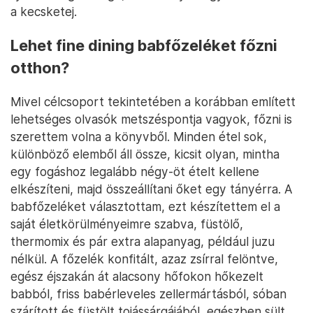
a kecsketej.
Lehet fine dining babfőzeléket főzni
otthon?
Mivel célcsoport tekintetében a korábban említett
lehetséges olvasók metszéspontja vagyok, főzni is
szerettem volna a könyvből. Minden étel sok,
különböző elemből áll össze, kicsit olyan, mintha
egy fogáshoz legalább négy-öt ételt kellene
elkészíteni, majd összeállítani őket egy tányérra. A
babfőzeléket választottam, ezt készítettem el a
saját életkörülményeimre szabva, füstölő,
thermomix és pár extra alapanyag, például juzu
nélkül. A főzelék konfitált, azaz zsírral felöntve,
egész éjszakán át alacsony hőfokon hőkezelt
babból, friss babérleveles zellermártásból, sóban
szárított és füstölt tojássárgájából, egészben sült