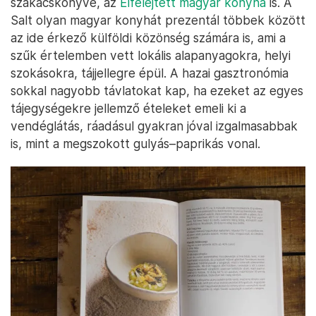
szakácskönyve, az
Elfelejtett magyar konyha
is. A
Salt olyan magyar konyhát prezentál többek között
az ide érkező külföldi közönség számára is, ami a
szűk értelemben vett lokális alapanyagokra, helyi
szokásokra, tájjellegre épül. A hazai gasztronómia
sokkal nagyobb távlatokat kap, ha ezeket az egyes
tájegységekre jellemző ételeket emeli ki a
vendéglátás, ráadásul gyakran jóval izgalmasabbak
is, mint a megszokott gulyás–paprikás vonal.