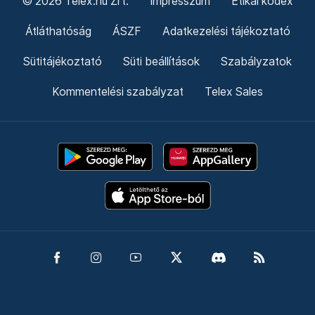
© 2026 Telex.hu Zrt.
Impresszum
Etikai kódex
Átláthatóság
ÁSZF
Adatkezelési tájékoztató
Sütitájékoztató
Süti beállítások
Szabályzatok
Kommentelési szabályzat
Telex Sales