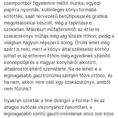
szempontból figyelemre méltó munka, egyedi
papírra nyomták, különleges könyvformába
kötötték, saját tervezésű betűtípussal és grafikai
megoldásokkal készült, még a tapintása is
szokatlan. Másrészt műfajteremtő: az éttermi
szakácskönyv műfaja még alig létezik itthon, pedig a
világban nagyon népszerű dolog. Örülni lehet még
azért is neki, mert a könyv által szélesebb körhöz
juthat el az étterem itthon még egyedinek számító
koncepciója és a magyar konyháról alkotott,
általánostól eltérő szemlélete. Na de lehet-e a
legmagasabb gasztronómia szintjén főzni otthon, és
ha nem, akkor mire való egy szakácskönyv, amiből
nem főzünk?
Gyakran szokták a fine diningot a Forma–1 és az
átlagos autózás viszonyához hasonlítani: a
legmagasabb szintű gasztronómiának sincs sok köze