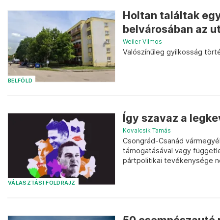
Holtan találtak eg
belvárosában az u
Weiler Vilmos
Valószínűleg gyilkosság tört
BELFÖLD
Így szavaz a legk
Kovalcsik Tamás
Csongrád-Csanád vármegyébe
támogatásával vagy függetl
pártpolitikai tevékenysége né
VÁLASZTÁSI FÖLDRAJZ