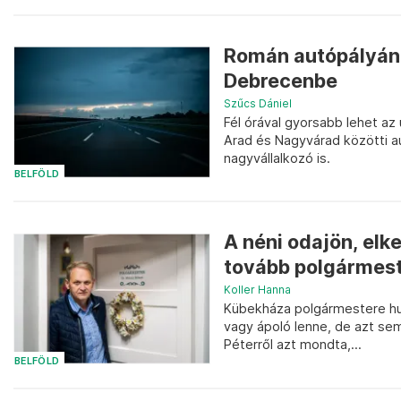
Román autópályán 
Debrecenbe
Szűcs Dániel
Fél órával gyorsabb lehet az
Arad és Nagyvárad közötti a
nagyvállalkozó is.
BELFÖLD
A néni odajön, elke
tovább polgármes
Koller Hanna
Kübekháza polgármestere hus
vagy ápoló lenne, de azt sem
Péterről azt mondta,...
BELFÖLD