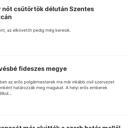
y nőt csütörtök délután Szentes
tcán
ént, az elkövetőt pedig még keresik.
evésbé fideszes megye
n az erős polgármesterek ma már inkább civil szervezet
enként határozzák meg magukat. A helyi erős emberek
lkül...