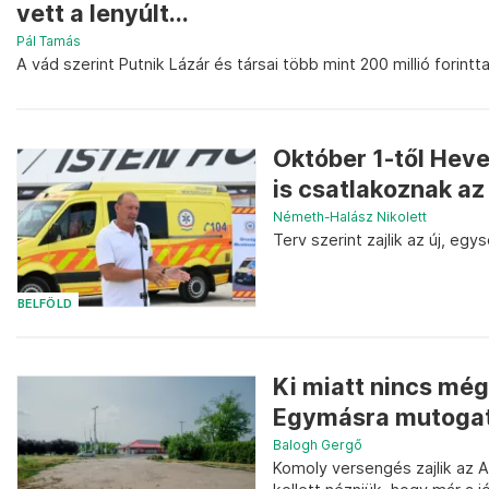
vett a lenyúlt...
Pál Tamás
A vád szerint Putnik Lázár és társai több mint 200 millió forintt
Október 1-től Hev
is csatlakoznak az ú
Németh-Halász Nikolett
Terv szerint zajlik az új, e
BELFÖLD
Ki miatt nincs m
Egymásra mutogat 
Balogh Gergő
Komoly versengés zajlik az 