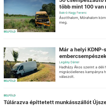
50 csempészautó ro
több mint 100 van
Bakró-Nagy Ferenc
Ásotthalom, Mórahalom körn
meg.
BELFÖLD
Már a helyi KDNP-s
embercsempészek 
Legény Dániel
Hadházy Ákos szerint a déli 
migrációellenes kampányra h
válaszolt.
BELFÖLD
BELFÖLD
Túlárazva építtetett munkásszállót Újsz