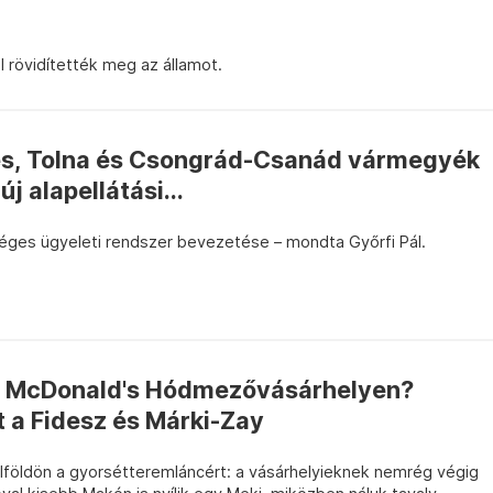
al rövidítették meg az államot.
es, Tolna és Csongrád-Csanád vármegyék
j alapellátási...
gységes ügyeleti rendszer bevezetése – mondta Győrfi Pál.
ég McDonald's Hódmezővásárhelyen?
a Fidesz és Márki-Zay
Alföldön a gyorsétteremláncért: a vásárhelyieknek nemrég végig