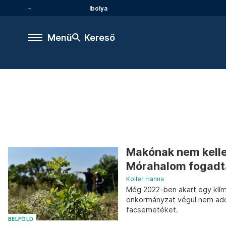
Ibolya
Menü
Kereső
Makónak nem kellet
Mórahalom fogadta
Koller Hanna
Még 2022-ben akart egy klím
önkormányzat végül nem adot
facsemetéket.
BELFÖLD