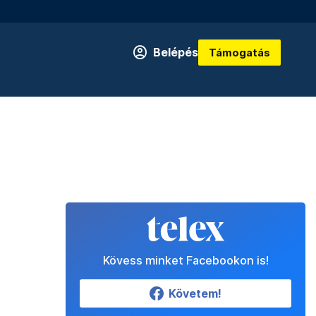
Belépés
Támogatás
Kövess minket Facebookon is!
Követem!