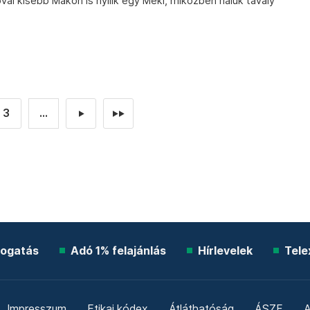
óval kisebb Makón is nyílik egy Meki, miközben náluk tavaly
3
...
►
►►
ogatás
Adó 1% felajánlás
Hírlevelek
Tele
Impresszum
Etikai kódex
Átláthatóság
ÁSZF
A