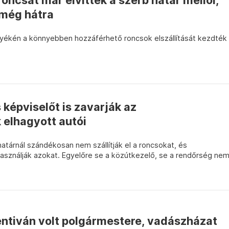
ncsát már elvitték a szerb határ mellől,
 még hátra
yékén a könnyebben hozzáférhető roncsok elszállítását kezdték
 képviselőt is zavarják az
elhagyott autói
határnál szándékosan nem szállítják el a roncsokat, és
asználják azokat. Egyelőre se a közútkezelő, se a rendőrség ne
entiván volt polgármestere, vadászházat