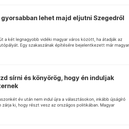
gyorsabban lehet majd eljutni Szegedről
 út a két legnagyobb vidéki magyar város között, ha átadják az
utópályát. Egy szakaszának építésére bejelentkezett már magya
zd sírni és könyörög, hogy én induljak
ternek
zonkét év után nem indul újra a választásokon, inkább újságíró
 zárja ki, hogy részt vesz az országos politikában. Magyar