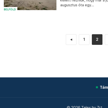
kellett nézniük, hogy már a j
augusztus óta egy...
BELFÖLD
1
2
◄
Tám
© 2026 Telex.hu Zrt.