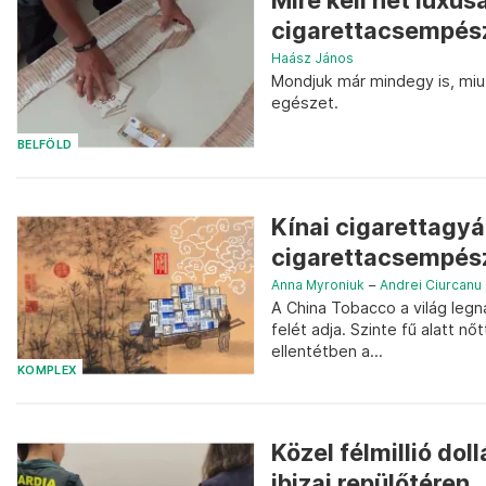
Mire kell hét luxu
cigarettacsempés
Haász János
Mondjuk már mindegy is, miutá
egészet.
BELFÖLD
Kínai cigarettagyár
cigarettacsempés
Anna Myroniuk
–
Andrei Ciurcanu
A China Tobacco a világ legn
felét adja. Szinte fű alatt 
ellentétben a...
KOMPLEX
Közel félmillió dol
ibizai repülőtéren