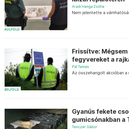
Aradi Hanga Zsófia
Nem jelentette a vámhatóság
KÜLFÖLD
Frissítve: Mégsem
fegyvereket a rajk
Pál Tamás
Az összehangolt akcióban a m
BELFÖLD
Gyanús fekete cso
gumicsónakban a 
Tenczer Gábor