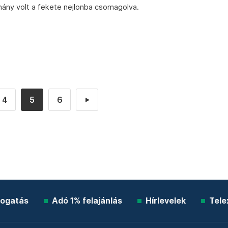
ohány volt a fekete nejlonba csomagolva.
4
5
6
►
ogatás
Adó 1% felajánlás
Hírlevelek
Tele