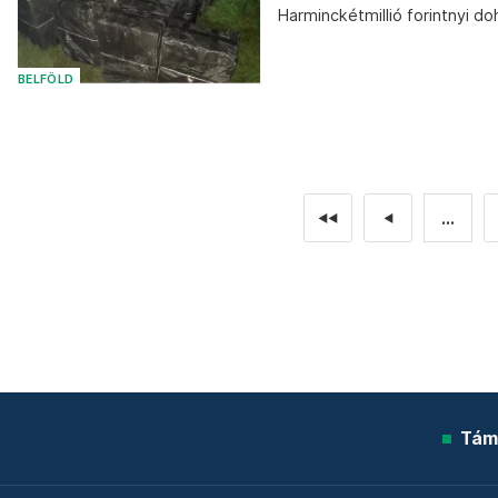
Harminckétmillió forintnyi d
BELFÖLD
...
◄◄
◄
Tám