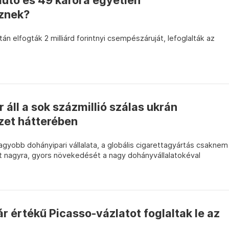
sautó és 49 karóra egyetlen
znek?
n elfogták 2 milliárd forintnyi csempészáruját, lefoglalták az
 áll a sok százmillió szálas ukrán
zet hátterében
agyobb dohányipari vállalata, a globális cigarettagyártás csaknem
nőtt nagyra, gyors növekedését a nagy dohányvállalatokéval
lár értékű Picasso-vázlatot foglaltak le az