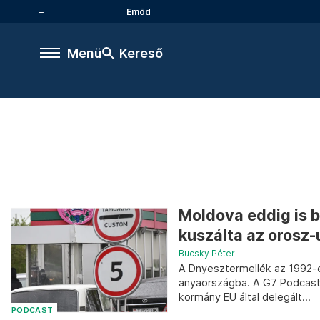
Emőd
Menü
Kereső
Moldova eddig is b
kuszálta az orosz-u
Bucsky Péter
A Dnyesztermellék az 1992-e
anyaországba. A G7 Podcast 
kormány EU által delegált...
PODCAST