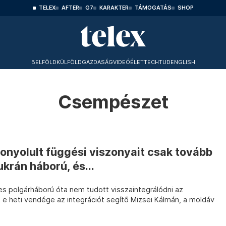
TELEX
AFTER
G7
KARAKTER
TÁMOGATÁS
SHOP
BELFÖLD
KÜLFÖLD
GAZDASÁG
VIDEÓ
ÉLET
TECHTUD
ENGLISH
Csempészet
onyolult függési viszonyait csak tovább
krán háború, és...
s polgárháború óta nem tudott visszaintegrálódni az
e heti vendége az integrációt segítő Mizsei Kálmán, a moldáv