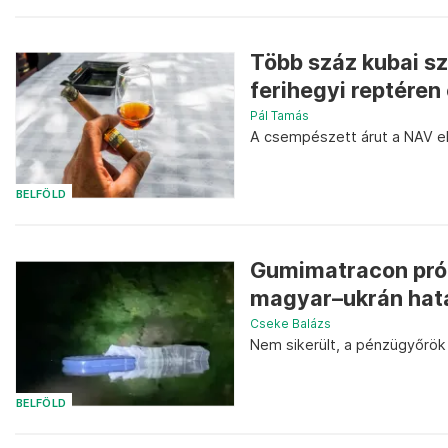
Több száz kubai szi
ferihegyi reptére
Pál Tamás
A csempészett árut a NAV e
BELFÖLD
Gumimatracon prób
magyar–ukrán hat
Cseke Balázs
Nem sikerült, a pénzügyőrök
BELFÖLD