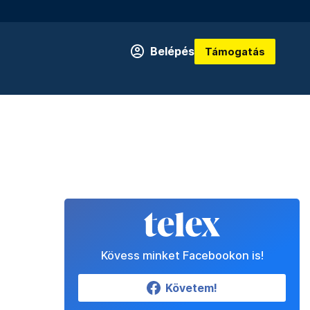
Belépés
Támogatás
Kövess minket Facebookon is!
Követem!