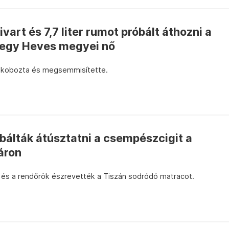
vart és 7,7 liter rumot próbált áthozni a
n egy Heves megyei nő
lkobozta és megsemmisítette.
álták átúsztatni a csempészcigit a
áron
 és a rendőrök észrevették a Tiszán sodródó matracot.