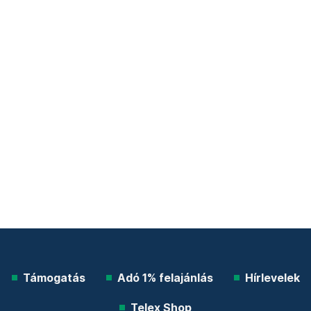
Támogatás
Adó 1% felajánlás
Hírlevelek
Telex Shop