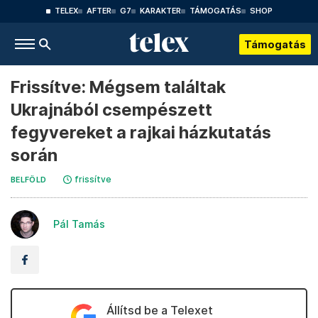
TELEX
AFTER
G7
KARAKTER
TÁMOGATÁS
SHOP
Támogatás
Frissítve: Mégsem találtak
Ukrajnából csempészett
fegyvereket a rajkai házkutatás
során
frissítve
BELFÖLD
Pál Tamás
Állítsd be a Telexet