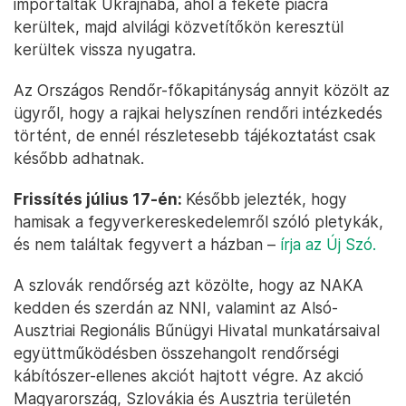
importálták Ukrajnába, ahol a fekete piacra
kerültek, majd alvilági közvetítőkön keresztül
kerültek vissza nyugatra.
Az Országos Rendőr-főkapitányság annyit közölt az
ügyről, hogy a rajkai helyszínen rendőri intézkedés
történt, de ennél részletesebb tájékoztatást csak
később adhatnak.
Frissítés július 17-én:
Később jelezték, hogy
hamisak a fegyverkereskedelemről szóló pletykák,
és nem találtak fegyvert a házban –
írja az Új Szó.
A szlovák rendőrség azt közölte, hogy az NAKA
kedden és szerdán az NNI, valamint az Alsó-
Ausztriai Regionális Bűnügyi Hivatal munkatársaival
együttműködésben összehangolt rendőrségi
kábítószer-ellenes akciót hajtott végre. Az akció
Magyarország, Szlovákia és Ausztria területén