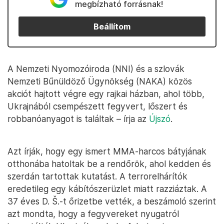
megbízható forrásnak!
Beállítom
A Nemzeti Nyomozóiroda (NNI) és a szlovák
Nemzeti Bűnüldöző Ügynökség (NAKA) közös
akciót hajtott végre egy rajkai házban, ahol több,
Ukrajnából csempészett fegyvert, lőszert és
robbanóanyagot is találtak – írja az
Újszó
.
Azt írják, hogy egy ismert MMA-harcos bátyjának
otthonába hatoltak be a rendőrök, ahol kedden és
szerdán tartottak kutatást. A terrorelhárítók
eredetileg egy kábítószerüzlet miatt razziáztak. A
37 éves D. Š.-t őrizetbe vették, a beszámoló szerint
azt mondta, hogy a fegyvereket nyugatról