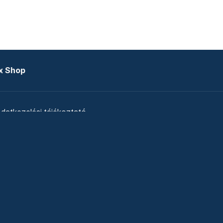
x Shop
datkezelési tájékoztató
zat
Telex Sales