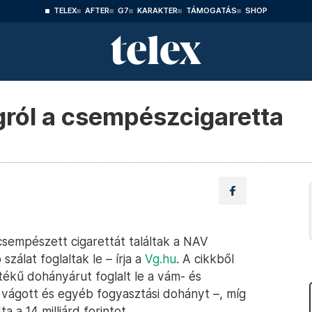
TELEX
AFTER
G7
KARAKTER
TÁMOGATÁS
SHOP
gról a csempészcigaretta
l csempészett cigarettát találtak a NAV
 szálat foglaltak le – írja a
Vg.hu
. A cikkből
rtékű dohányárut foglalt le a vám- és
a vágott és egyéb fogyasztási dohányt –, míg
a a 14 milliárd forintot.