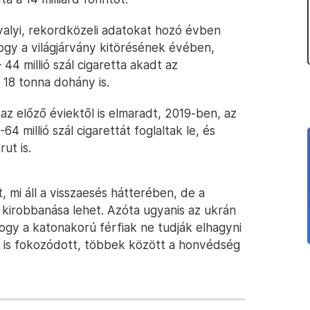
tavalyi, rekordközeli adatokat hozó évben
hogy a világjárvány kitörésének évében,
44 millió szál cigaretta akadt az
18 tonna dohány is.
az előző éviektől is elmaradt, 2019-ben, az
 millió szál cigarettát foglaltak le, és
ut is.
t, mi áll a visszaesés hátterében, de a
kirobbanása lehet. Azóta ugyanis az ukrán
hogy a katonakorú férfiak ne tudják elhagyni
ét is fokozódott, többek között a honvédség