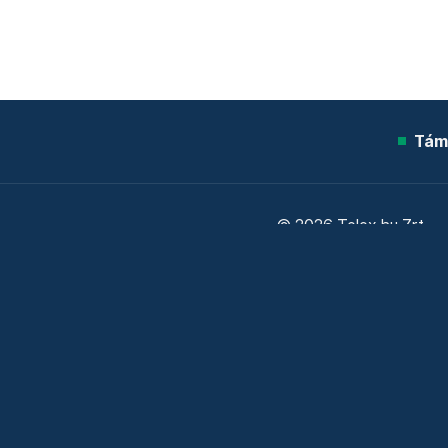
Tám
© 2026 Telex.hu Zrt.
Sütitájékoztató