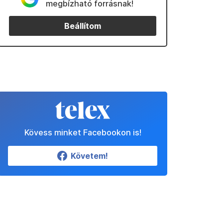
megbízható forrásnak!
Beállítom
Kövess minket Facebookon is!
Követem!