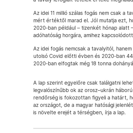
Az idei 11 millió szálas fogás nem csak a 
mért értéktől marad el. Jól mutatja ezt, 
2020-ban például – tizenkét hónap alatt – 
adóhatóság horgára, amihez kapcsolódott 
Az idei fogás nemcsak a tavalyitól, hanem 
utolsó Covid előtti évben és 2020-ban 44-64
2020-ban elfogtak még 18 tonna dohányár
A lap szerint egyelőre csak találgatni lehe
legvalószínűbb ok az orosz–ukrán háború 
rendőrség is fokozottan figyeli a határt, 
az országot, de a magyar hatósági jelenl
is növelte erejét a térségben, írja a lap.