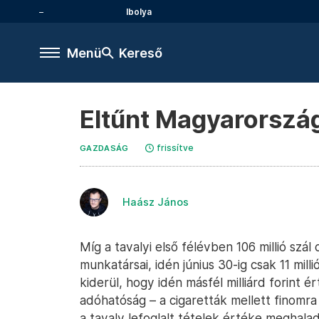
Ibolya
Menü
Kereső
Eltűnt Magyarorszá
frissítve
GAZDASÁG
Haász János
Míg a tavalyi első félévben 106 millió szá
munkatársai, idén június 30-ig csak 11 millió
kiderül, hogy idén másfél milliárd forint é
adóhatóság – a cigaretták mellett finomr
a tavaly lefoglalt tételek értéke meghaladt