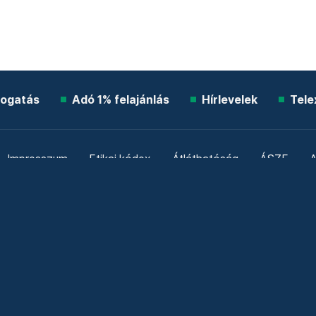
ogatás
Adó 1% felajánlás
Hírlevelek
Tele
Impresszum
Etikai kódex
Átláthatóság
ÁSZF
A
Süti beállítások
Szabályzatok
Kommentelési szabály