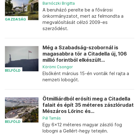
Barnóczki Brigitta
A beruházó perelte be a fővárosi
önkormányzatot, mert az felmondta a
GAZDASÁG
megvalósítását célzó 2009-es
szerződést.
Még a Szabadság-szobornál is
magasabbra tör a Citadella új, 106
millió forintból elkészült...
Körömi Csongor
BELFÖLD
Elsőként március 15-én vonták fel rajta a
nemzeti lobogót.
Ötmilliárdból erősíti meg a Citadella
falait és épít 35 méteres zászlórudat
Mészáros Lőrinc és...
Pál Tamás
BELFÖLD
Egy 6x12 méteres magyar zászló fog
lobogni a Gellért-hegy tetején.