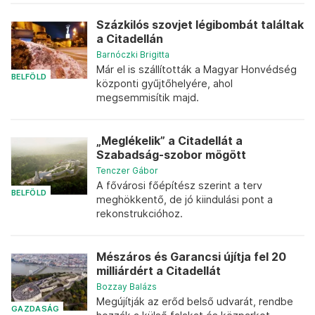
Százkilós szovjet légibombát találtak
a Citadellán
Barnóczki Brigitta
Már el is szállították a Magyar Honvédség
BELFÖLD
központi gyűjtőhelyére, ahol
megsemmisítik majd.
„Meglékelik” a Citadellát a
Szabadság-szobor mögött
Tenczer Gábor
A fővárosi főépítész szerint a terv
BELFÖLD
meghökkentő, de jó kiindulási pont a
rekonstrukcióhoz.
Mészáros és Garancsi újítja fel 20
milliárdért a Citadellát
Bozzay Balázs
Megújítják az erőd belső udvarát, rendbe
GAZDASÁG