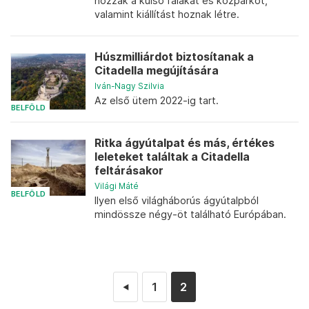
hozzák a külső falakat és közparkot,
valamint kiállítást hoznak létre.
Húszmilliárdot biztosítanak a
Citadella megújítására
Iván-Nagy Szilvia
Az első ütem 2022-ig tart.
BELFÖLD
Ritka ágyútalpat és más, értékes
leleteket találtak a Citadella
feltárásakor
Világi Máté
BELFÖLD
Ilyen első világháborús ágyútalpból
mindössze négy-öt található Európában.
1
2
◄