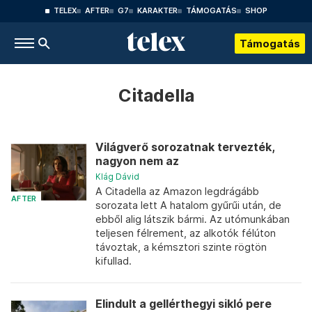
TELEX
AFTER
G7
KARAKTER
TÁMOGATÁS
SHOP
Támogatás
Citadella
Világverő sorozatnak tervezték,
nagyon nem az
Klág Dávid
A Citadella az Amazon legdrágább
AFTER
sorozata lett A hatalom gyűrűi után, de
ebből alig látszik bármi. Az utómunkában
teljesen félrement, az alkotók félúton
távoztak, a kémsztori szinte rögtön
kifullad.
Elindult a gellérthegyi sikló pere