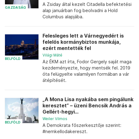
A Zsiday által kezelt Citadella befektetési
GAZDASÁG
alap januárban fog beolvadni a Hold
Columbus alapjába.
Felesleges lett a Várnegyedért is
felelős kormánybiztos munkája,
ezért mentették fel
Világi Máté
BELFÖLD
Az ÉKM azt írta, Fodor Gergely saját maga
kezdeményezte, hogy mentsék fel. 2019
óta felügyelte valamilyen formában a vár
átépítését.
„A Mona Lisa nyakába sem pingálunk
keresztet” – üzeni Bencsik András a
Gellért-hegyi...
Weiler Vilmos
BELFÖLD
A Demokrata főszerkesztője szerint:
#nemkellodakereszt.