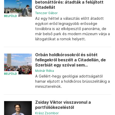
betonáttörés: átadták a felújított
Citadellát
Tenczer Gábor
BELFÖLD
Az egy héttel a választás előtt átadott
egykori erőd legnagyobb erőssége
továbbra is az elképesztő panoráma, de
már belső park és modern múzeum várja a
látogatókat a romok helyett.
Orbán holdkórosokról és sötét
fellegekről beszélt a Citadellán, de
Szerbiát egy szóval sem...
Molnár Réka
BELFÖLD
A Gellért-hegy geológiai adottságaitól
hamar eljutott a holdkóros brüsszelitákig a
miniszterelnök.
Zsiday Viktor visszavonul a
portfóliókezeléstől
Krász Zsombor