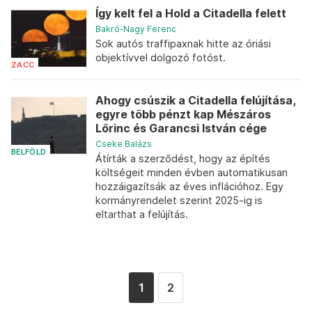
Így kelt fel a Hold a Citadella felett
Bakró-Nagy Ferenc
Sok autós traffipaxnak hitte az óriási
objektívvel dolgozó fotóst.
ZACC
Ahogy csúszik a Citadella felújítása,
egyre több pénzt kap Mészáros
Lőrinc és Garancsi István cége
Cseke Balázs
BELFÖLD
Átírták a szerződést, hogy az építés
költségeit minden évben automatikusan
hozzáigazítsák az éves inflációhoz. Egy
kormányrendelet szerint 2025-ig is
eltarthat a felújítás.
1
2