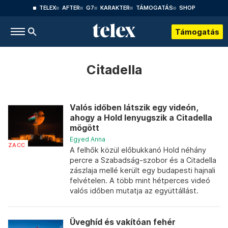
TELEX
AFTER
G7
KARAKTER
TÁMOGATÁS
SHOP
Támogatás
Citadella
Valós időben látszik egy videón,
ahogy a Hold lenyugszik a Citadella
mögött
Egyed Anna
ZACC
A felhők közül előbukkanó Hold néhány
percre a Szabadság-szobor és a Citadella
zászlaja mellé került egy budapesti hajnali
felvételen. A több mint hétperces videó
valós időben mutatja az együttállást.
Üveghíd és vakítóan fehér