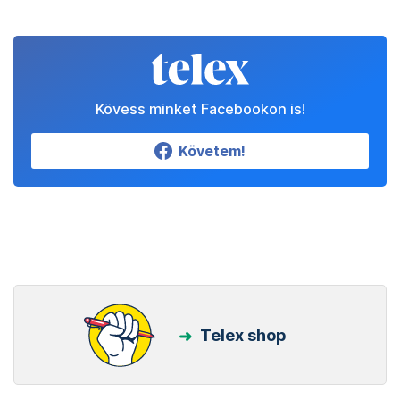
Kövess minket Facebookon is!
Követem!
Telex shop