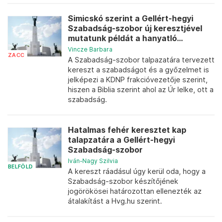
Simicskó szerint a Gellért-hegyi
Szabadság-szobor új keresztjével
mutatunk példát a hanyatló...
Vincze Barbara
ZACC
A Szabadság-szobor talpazatára tervezett
kereszt a szabadságot és a győzelmet is
jelképezi a KDNP frakcióvezetője szerint,
hiszen a Biblia szerint ahol az Úr lelke, ott a
szabadság.
Hatalmas fehér keresztet kap
talapzatára a Gellért-hegyi
Szabadság-szobor
Iván-Nagy Szilvia
BELFÖLD
A kereszt ráadásul úgy kerül oda, hogy a
Szabadság-szobor készítőjének
jogörökösei határozottan ellenezték az
átalakítást a Hvg.hu szerint.