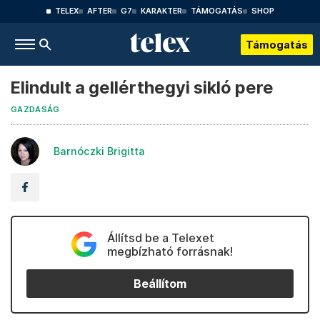
TELEX
AFTER
G7
KARAKTER
TÁMOGATÁS
SHOP
Támogatás
Elindult a gellérthegyi sikló pere
GAZDASÁG
Barnóczki Brigitta
Állítsd be a Telexet
megbízható forrásnak!
Beállítom