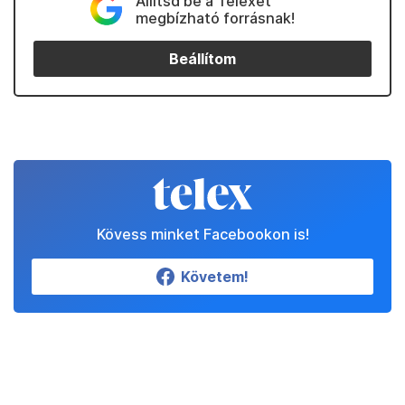
Állítsd be a Telexet
megbízható forrásnak!
Beállítom
Kövess minket Facebookon is!
Követem!