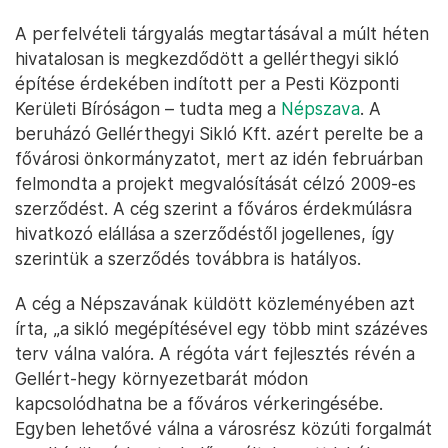
A perfelvételi tárgyalás megtartásával a múlt héten
hivatalosan is megkezdődött a gellérthegyi sikló
építése érdekében indított per a Pesti Központi
Kerületi Bíróságon – tudta meg a
Népszava
. A
beruházó Gellérthegyi Sikló Kft. azért perelte be a
fővárosi önkormányzatot, mert az idén februárban
felmondta a projekt megvalósítását célzó 2009-es
szerződést. A cég szerint a főváros érdekmúlásra
hivatkozó elállása a szerződéstől jogellenes, így
szerintük a szerződés továbbra is hatályos.
A cég a Népszavának küldött közleményében azt
írta, „a sikló megépítésével egy több mint százéves
terv válna valóra. A régóta várt fejlesztés révén a
Gellért-hegy környezetbarát módon
kapcsolódhatna be a főváros vérkeringésébe.
Egyben lehetővé válna a városrész közúti forgalmát