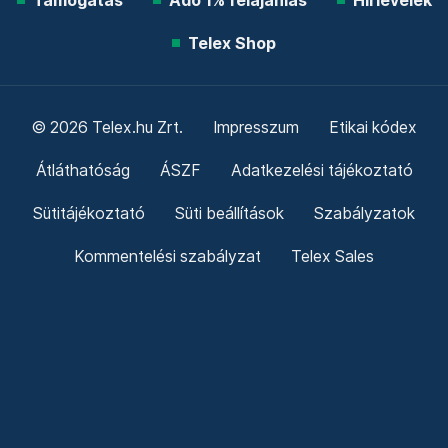
Támogatás
Adó 1% felajánlás
Hírlevelek
Telex Shop
© 2026 Telex.hu Zrt.
Impresszum
Etikai kódex
Átláthatóság
ÁSZF
Adatkezelési tájékoztató
Sütitájékoztató
Süti beállítások
Szabályzatok
Kommentelési szabályzat
Telex Sales