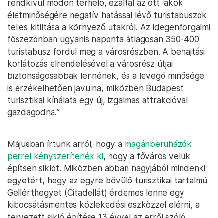
rendkívül módon terhelő, ezáltal az ott lakók
életminőségére negatív hatással lévő turistabuszok
teljes kitiltása a környező utakról. Az idegenforgalmi
főszezonban ugyanis naponta átlagosan 350-400
turistabusz fordul meg a városrészben. A behajtási
korlátozás elrendelésével a városrész útjai
biztonságosabbak lennének, és a levegő minősége
is érzékelhetően javulna, miközben Budapest
turisztikai kínálata egy új, izgalmas attrakcióval
gazdagodna.”
Májusban írtunk arról, hogy a
magánberuházók
perrel kényszerítenék ki
, hogy a főváros velük
építsen siklót. Miközben abban nagyjából mindenki
egyetért, hogy az egyre bővülő turisztikai tartalmú
Gellérthegyet (Citadellát) érdemes lenne egy
kibocsátásmentes közlekedési eszközzel elérni, a
tervezett sikló építése 13 évvel az erről szóló