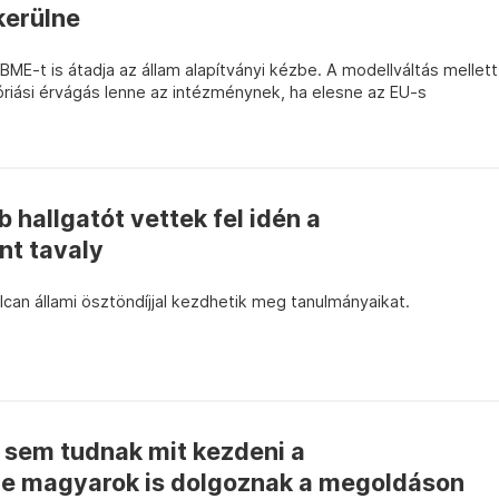
kerülne
 BME-t is átadja az állam alapítványi kézbe. A modellváltás mellett
 óriási érvágás lenne az intézménynek, ha elesne az EU-s
 hallgatót vettek fel idén a
nt tavaly
lcan állami ösztöndíjjal kezdhetik meg tanulmányaikat.
 sem tudnak mit kezdeni a
e magyarok is dolgoznak a megoldáson