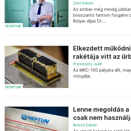
Zách Dániel
Az ember még mindig jobban 
bosszantó fantom forgalmi du
Bolyai-díjas Dr....
TECHTUD
Elkezdett működni
rakétája vitt az űr
Presinszky Judit
Az MRC-100 pályára állt, maj
vizsgálja.
TECHTUD
Lenne megoldás a 
csak nem használj
Bolcsó Dániel