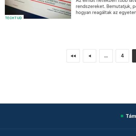
Az elmúlt hetekben több lát
rendszereket. Bemutatjuk, p
hogyan reagáltak az egyetem
TECHTUD
...
4
◄◄
◄
Tám