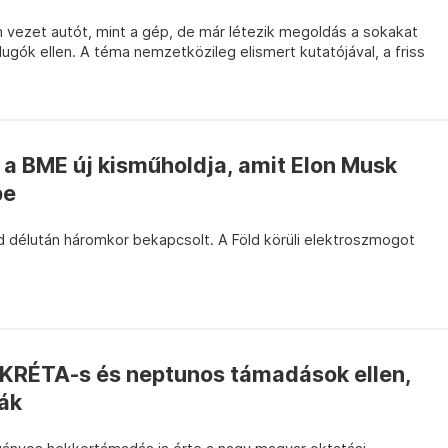
vezet autót, mint a gép, de már létezik megoldás a sokakat
gók ellen. A téma nemzetközileg elismert kutatójával, a friss
 a BME új kisműholdja, amit Elon Musk
be
d délután háromkor bekapcsolt. A Föld körüli elektroszmogot
KRÉTA-s és neptunos támadások ellen,
ák