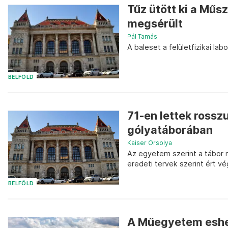
Tűz ütött ki a Mű
megsérült
Pál Tamás
A baleset a felületfizikai la
BELFÖLD
71-en lettek rosszu
gólyatáborában
Kaiser Orsolya
Az egyetem szerint a tábor 
eredeti tervek szerint ért v
BELFÖLD
A Műegyetem eshet