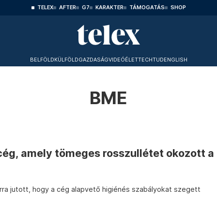
TELEX
AFTER
G7
KARAKTER
TÁMOGATÁS
SHOP
BELFÖLD
KÜLFÖLD
GAZDASÁG
VIDEÓ
ÉLET
TECHTUD
ENGLISH
BME
ó cég, amely tömeges rosszullétet okozott a
arra jutott, hogy a cég alapvető higiénés szabályokat szegett