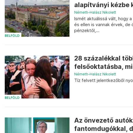
alapítványi kézbe 
Németh-Halász Nikolett
Ismét aktuálissá vált, hogy a
és ellen is vannak érvek, de
pénzektől,...
BELFÖLD
28 százalékkal több
felsőoktatásba, mi
Németh-Halász Nikolett
Tíz felvett jelentkezőből nyo
BELFÖLD
Az önvezető autók
fantomdugókkal, d