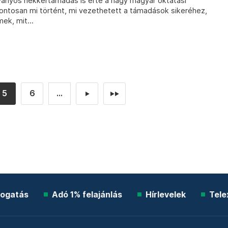
ványos hekkertámadás is érte a nagy magyar oktatási
ontosan mi történt, mi vezethetett a támadások sikeréhez,
ek, mit...
5
6
...
►
►►
ogatás
Adó 1% felajánlás
Hírlevelek
Tele