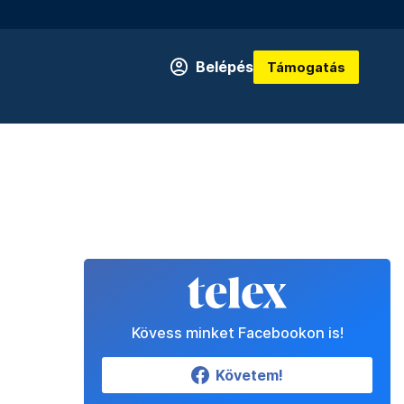
Belépés
Támogatás
Kövess minket Facebookon is!
Követem!