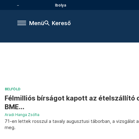
Ibolya
Menü
Kereső
BELFÖLD
Félmilliós bírságot kapott az ételszállít
BME...
Aradi Hanga Zsófia
71-en lettek rosszul a tavaly augusztusi táborban, a vizsgálat 
meg.