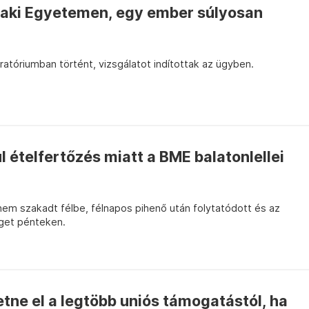
szaki Egyetemen, egy ember súlyosan
boratóriumban történt, vizsgálatot indítottak az ügyben.
l ételfertőzés miatt a BME balatonlellei
nem szakadt félbe, félnapos pihenő után folytatódott és az
éget pénteken.
ne el a legtöbb uniós támogatástól, ha