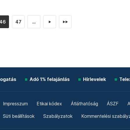
46
47
...
►
►►
ogatás
Adó 1% felajánlás
Hírlevelek
Tele
Impresszum
Etikai kódex
Átláthatóság
ÁSZF
A
Süti beállítások
Szabályzatok
Kommentelési szabály