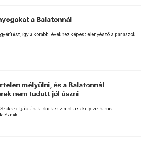
únyogokat a Balatonnál
yérítést, így a korábbi évekhez képest elenyésző a panaszok
hirtelen mélyülni, és a Balatonnál
rek nem tudott jól úszni
Szakszolgálatának elnöke szerint a sekély víz hamis
dolóknak.