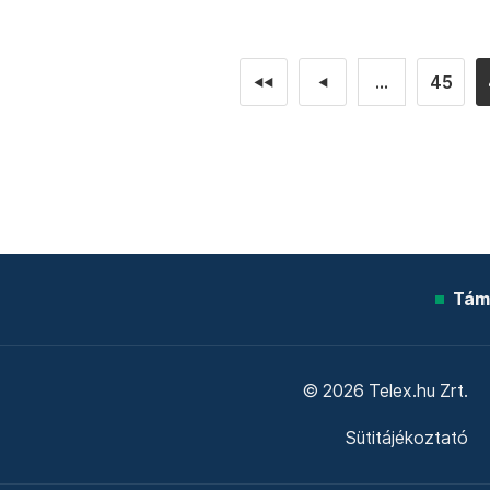
...
45
◄◄
◄
Tám
© 2026 Telex.hu Zrt.
Sütitájékoztató