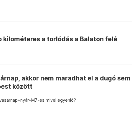
 kilométeres a torlódás a Balaton felé
sárnap, akkor nem maradhat el a dugó sem
est között
y vasárnap+nyár+M7-es mivel egyenlő?