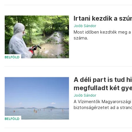
Irtani kezdik a sz
Joób Sándor
Most időben kezdték meg a g
száma.
BELFÖLD
A déli part is tud 
megfulladt két gye
Joób Sándor
A Vízimentők Magyarországi 
biztonságérzetet ad a stran
BELFÖLD