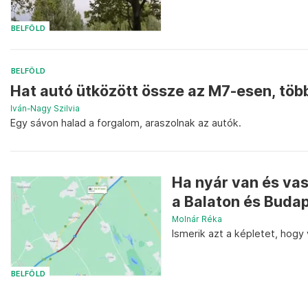
BELFÖLD
BELFÖLD
Hat autó ütközött össze az M7-esen, több
Iván-Nagy Szilvia
Egy sávon halad a forgalom, araszolnak az autók.
Ha nyár van és va
a Balaton és Budap
Molnár Réka
Ismerik azt a képletet, hog
BELFÖLD