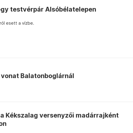
egy testvérpár Alsóbélatelepen
ról esett a vízbe.
a vonat Balatonboglárnál
a Kékszalag versenyzői madárrajként
on