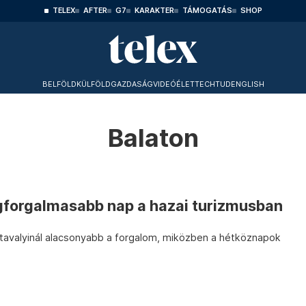
TELEX
AFTER
G7
KARAKTER
TÁMOGATÁS
SHOP
BELFÖLD
KÜLFÖLD
GAZDASÁG
VIDEÓ
ÉLET
TECHTUD
ENGLISH
Balaton
legforgalmasabb nap a hazai turizmusban
tavalyinál alacsonyabb a forgalom, miközben a hétköznapok