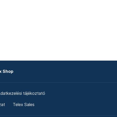
x Shop
datkezelési tájékoztató
zat
Telex Sales