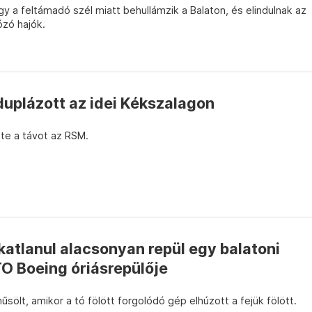
hogy a feltámadó szél miatt behullámzik a Balaton, és elindulnak az
ózó hajók.
duplázott az idei Kékszalagon
ette a távot az RSM.
atlanul alacsonyan repül egy balatoni
TO Boeing óriásrepülője
sölt, amikor a tó fölött forgolódó gép elhúzott a fejük fölött.