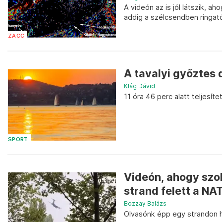
A videón az is jól látszik, a
addig a szélcsendben ringat
ZACC
A tavalyi győztes 
Klág Dávid
11 óra 46 perc alatt teljesít
SPORT
Videón, ahogy szok
strand felett a NA
Bozzay Balázs
Olvasónk épp egy strandon hű