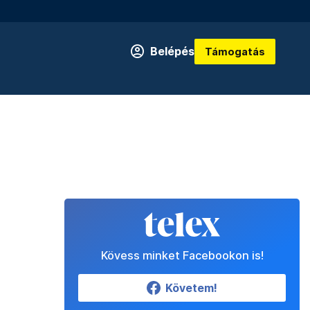
Belépés
Támogatás
Kövess minket Facebookon is!
Követem!