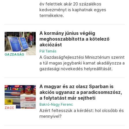
év felettiek akár 20 százalékos
kedvezményt is kaphatnak egyes
termékekre.
A kormány június végéig
meghosszabbította a kötelező
akciózást
Pál Tamás
GAZDASÁG
A Gazdaságfejlesztési Minisztérium szerint
a túl magas jegybanki kamat akadályozza a
gazdasági növekedés helyreállítását.
A magyar és az olasz Sparban is
akciós ugyanaz a paradicsomszósz,
a folytatást már sejtheti
Bakró-Nagy Ferenc
ZACC
Azért feltesszük a kérdést: hol olcsóbb és
mennyivel?