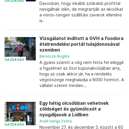
GAZDASÁG
Davosban, hogy inkább szűkebb profittal
navigálnak idén, de megtartják az akciókat
a vörös-tengeri szállítási zavarok ellenére
is.
Vizsgálatot indított a GVH a Foodora
ételrendelési portál tulajdonosával
szemben
Barnóczki Brigitta
GAZDASÁG
A gyanú szerint a cég nem hívta fel eléggé
a figyelmet az őszi kuponakciójában arra,
hogy az csak akkor jár, ha a rendelés
végösszege meghaladja a 6000 forintot. A
vállalat szerint minden...
Egy hétig olcsóbban vehetnek
zöldséget és gyümölcsöt a
nyugdíjasok a Lidlben
Aradi Hanga Zsófia
GAZDASÁG
November 27. és december 3. között a 65