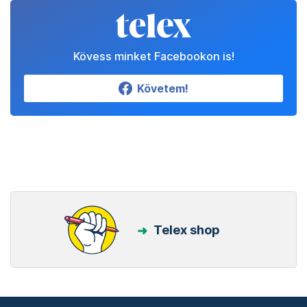
Kövess minket Facebookon is!
Követem!
Telex shop