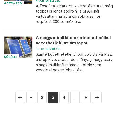
Flachner Balázs
GAZDASÁG
A Tescónál az árstop kivezetése után még
többet is lehet spórolni, a SPAR-nál
változatlan marad a korábbi árszinten
rögzített 300 termék ára.
A magyar boltláncok átmenet nélkül
vezethetik ki az árstopot
Torontáli Zoltán
Szinte követhetetlenül bonyolulttá válik az
KÖZÉLET
árstop kivezetése, de a lényeg, hogy csak
a nagy multiknál marad a kötelezően
veszteséges értékesítés.
2
3
4
...
◄◄
◄
►
►►