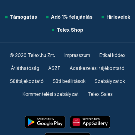
Támogatás
Adó 1% felajánlás
Hírlevelek
Telex Shop
© 2026 Telex.hu Zrt.
Impresszum
Etikai kódex
Átláthatóság
ÁSZF
Adatkezelési tájékoztató
Sütitájékoztató
Süti beállítások
Szabályzatok
Kommentelési szabályzat
Telex Sales