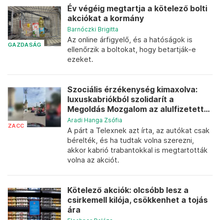
Év végéig megtartja a kötelező bolti
akciókat a kormány
Barnóczki Brigitta
Az online árfigyelő, és a hatóságok is
GAZDASÁG
ellenőrzik a boltokat, hogy betartják-e
ezeket.
Szociális érzékenység kimaxolva:
luxuskabriókból szolidarít a
Megoldás Mozgalom az alulfizetett...
Aradi Hanga Zsófia
ZACC
A párt a Telexnek azt írta, az autókat csak
bérelték, és ha tudtak volna szerezni,
akkor kabrió trabantokkal is megtartották
volna az akciót.
Kötelező akciók: olcsóbb lesz a
csirkemell kilója, csökkenhet a tojás
ára