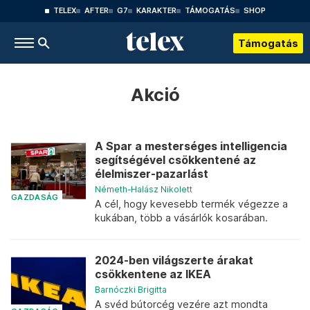
TELEX
AFTER
G7
KARAKTER
TÁMOGATÁS
SHOP
Támogatás
Akció
A Spar a mesterséges intelligencia
segítségével csökkentené az
élelmiszer-pazarlást
Németh-Halász Nikolett
GAZDASÁG
A cél, hogy kevesebb termék végezze a
kukában, több a vásárlók kosarában.
2024-ben világszerte árakat
csökkentene az IKEA
Barnóczki Brigitta
A svéd bútorcég vezére azt mondta