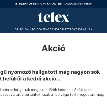
TELEX
AFTER
G7
KARAKTER
TÁMOGATÁS
SHOP
BELFÖLD
KÜLFÖLD
GAZDASÁG
VIDEÓ
ÉLET
TECHTUD
ENGLISH
Akció
gű nyomozó hallgatott meg nagyon sok
 belülről a keddi akció...
él órán át hallgattak meg a rendőrök kedden a Szőlő utcai
összezavarták a történtek, csak a nap vége felé nyugodtak meg.