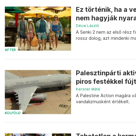
Ez történik, ha a 
nem hagyják nyara
Dévai László
A Senki 2 nem az első rész 
rossz dolog, azt mindenki m
AFTER
Palesztinpárti akti
piros festékkel fú
Kersner Máté
A Palestine Action magára vál
vandalizmusként értékelt.
KÜLFÖLD