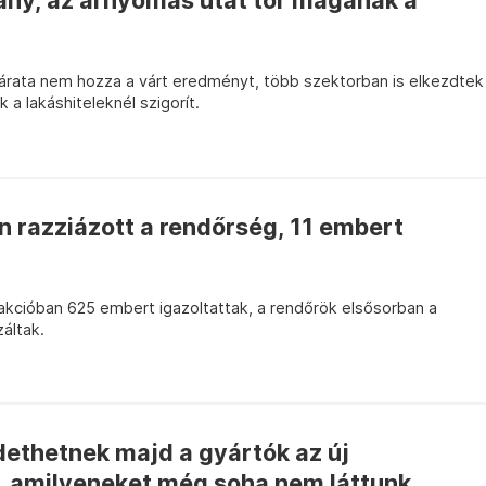
ány, az árnyomás utat tör magának a
djárata nem hozza a várt eredményt, több szektorban is elkezdtek
k a lakáshiteleknél szigorít.
n razziázott a rendőrség, 11 embert
akcióban 625 embert igazoltattak, a rendőrök elsősorban a
záltak.
dethetnek majd a gyártók az új
, amilyeneket még soha nem láttunk