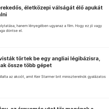
verekedős, életközepi válságát élő apukát
lni
folytatása, hanem lényegében ugyanaz a film. Hogy ez jó vagy
aga döntse el.
visták törtek be egy angliai légibázisra,
jtak össze több gépet
lalta az akciót, amit Keir Starmer brit miniszterelnök gyalázatos