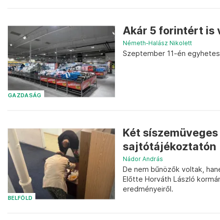
Akár 5 forintért is
Németh-Halász Nikolett
Szeptember 11-én egyhetes l
GAZDASÁG
Két síszemüveges f
sajtótájékoztatón
Nádor András
De nem bűnözők voltak, hane
Előtte Horváth László kormá
eredményeiről.
BELFÖLD