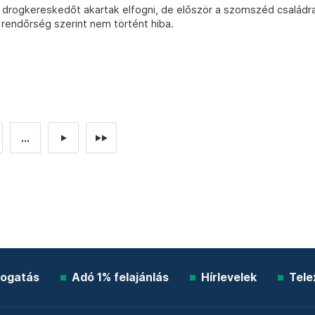
y drogkereskedőt akartak elfogni, de először a szomszéd családr
rendőrség szerint nem történt hiba.
...
►
►►
ogatás
Adó 1% felajánlás
Hírlevelek
Tele