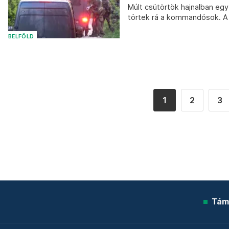
Múlt csütörtök hajnalban eg
törtek rá a kommandósok. A 
BELFÖLD
1
2
3
Tám