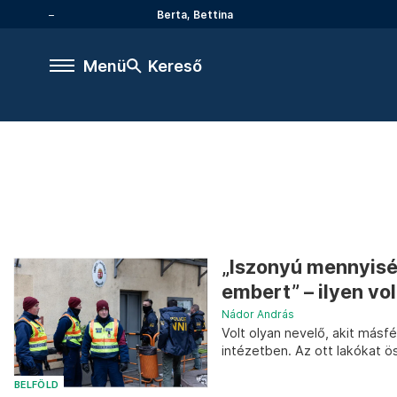
Berta, Bettina
Menü
Kereső
„Iszonyú mennyisé
embert” – ilyen volt
Nádor András
Volt olyan nevelő, akit másf
intézetben. Az ott lakókat 
BELFÖLD