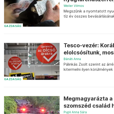
Weiler Vilmos
Megszűnik a nyomtatott nyug
tíz év összes bevásárlásának
GAZDASÁG
Tesco-vezér: Kor
elolcsósítunk, most
Bánáti Anna
Pálinkás Zsolt szerint az árr
kitermelni ilyen körülmények
GAZDASÁG
Megmagyarázta a 
szomszéd család há
Pupli Anna Sára