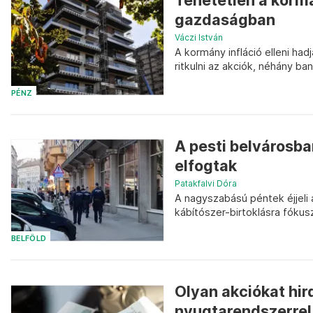
Tehetetlen a korm
gazdaságban
Váczi István
A kormány infláció elleni ha
ritkulni az akciók, néhány ban
PÉNZ
A pesti belvárosba
elfogtak
Patakfalvi Dóra
A nagyszabású péntek éjjeli 
kábítószer-birtoklásra fókus
BELFÖLD
Olyan akciókat hir
nyugtarendszerrel