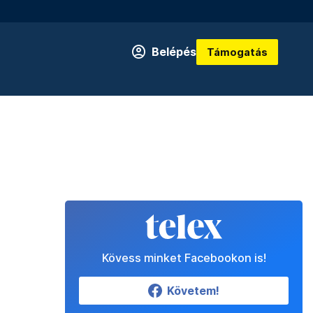
Belépés
Támogatás
Kövess minket Facebookon is!
Követem!