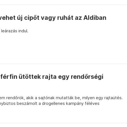
 vehet új cipőt vagy ruhát az Aldiban
eárazás indul.
érfin ütöttek rajta egy rendőrségi
m rendőrök, akik a sajtónak mutatták be, milyen egy rajtaütés.
nybiztos beszámolt a drogellenes kampány féléves