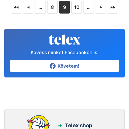
...
8
9
10
...
◄◄
◄
►
►►
Kövess minket Facebookon is!
Követem!
Telex shop