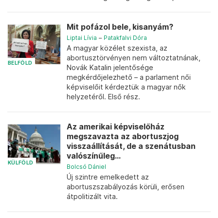
Mit pofázol bele, kisanyám?
Liptai Lívia
–
Patakfalvi Dóra
A magyar közélet szexista, az
abortusztörvényen nem változtatnának,
BELFÖLD
Novák Katalin jelentősége
megkérdőjelezhető – a parlament női
képviselőit kérdeztük a magyar nők
helyzetéről. Első rész.
Az amerikai képviselőház
megszavazta az abortuszjog
visszaállítását, de a szenátusban
valószínűleg...
KÜLFÖLD
Bolcsó Dániel
Új szintre emelkedett az
abortuszszabályozás körüli, erősen
átpolitizált vita.