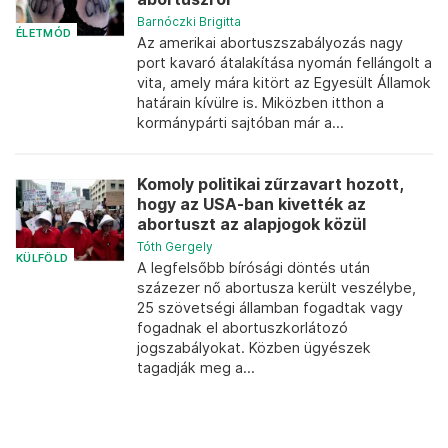
Barnóczki Brigitta
ÉLETMÓD
Az amerikai abortuszszabályozás nagy
port kavaró átalakítása nyomán fellángolt a
vita, amely mára kitört az Egyesült Államok
határain kívülre is. Miközben itthon a
kormánypárti sajtóban már a...
Komoly politikai zűrzavart hozott,
hogy az USA-ban kivették az
abortuszt az alapjogok közül
Tóth Gergely
KÜLFÖLD
A legfelsőbb bírósági döntés után
százezer nő abortusza került veszélybe,
25 szövetségi államban fogadtak vagy
fogadnak el abortuszkorlátozó
jogszabályokat. Közben ügyészek
tagadják meg a...