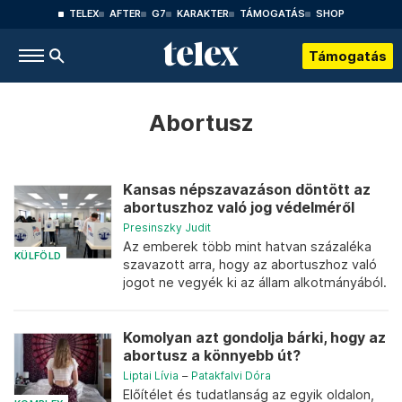
TELEX
AFTER
G7
KARAKTER
TÁMOGATÁS
SHOP
Támogatás
Abortusz
Kansas népszavazáson döntött az
abortuszhoz való jog védelméről
Presinszky Judit
Az emberek több mint hatvan százaléka
KÜLFÖLD
szavazott arra, hogy az abortuszhoz való
jogot ne vegyék ki az állam alkotmányából.
Komolyan azt gondolja bárki, hogy az
abortusz a könnyebb út?
Liptai Lívia
–
Patakfalvi Dóra
Előítélet és tudatlanság az egyik oldalon,