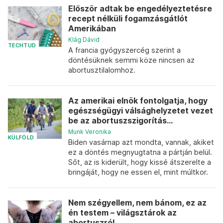
Először adtak be engedélyeztetésre
recept nélküli fogamzásgátlót
Amerikában
Klág Dávid
TECHTUD
A francia gyógyszercég szerint a
döntésüknek semmi köze nincsen az
abortusztilalomhoz.
Az amerikai elnök fontolgatja, hogy
egészségügyi válsághelyzetet vezet
be az abortuszszigorítás...
Munk Veronika
KÜLFÖLD
Biden vasárnap azt mondta, vannak, akiket
ez a döntés megnyugtatna a pártján belül.
Sőt, az is kiderült, hogy kissé átszerelte a
bringáját, hogy ne essen el, mint múltkor.
Nem szégyellem, nem bánom, ez az
én testem – világsztárok az
abortuszról