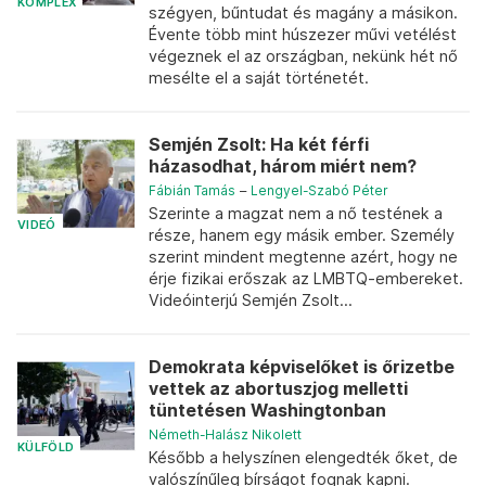
KOMPLEX
szégyen, bűntudat és magány a másikon.
Évente több mint húszezer művi vetélést
végeznek el az országban, nekünk hét nő
mesélte el a saját történetét.
Semjén Zsolt: Ha két férfi
házasodhat, három miért nem?
Fábián Tamás
–
Lengyel-Szabó Péter
Szerinte a magzat nem a nő testének a
VIDEÓ
része, hanem egy másik ember. Személy
szerint mindent megtenne azért, hogy ne
érje fizikai erőszak az LMBTQ-embereket.
Videóinterjú Semjén Zsolt...
Demokrata képviselőket is őrizetbe
vettek az abortuszjog melletti
tüntetésen Washingtonban
Németh-Halász Nikolett
KÜLFÖLD
Később a helyszínen elengedték őket, de
valószínűleg bírságot fognak kapni.