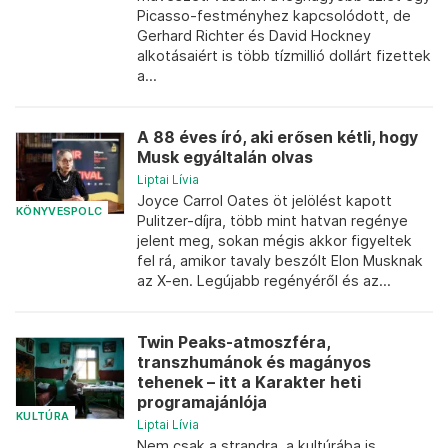
Picasso-festményhez kapcsolódott, de
Gerhard Richter és David Hockney
alkotásaiért is több tízmillió dollárt fizettek
a...
A 88 éves író, aki erősen kétli, hogy
Musk egyáltalán olvas
Liptai Lívia
Joyce Carrol Oates öt jelölést kapott
KÖNYVESPOLC
Pulitzer-díjra, több mint hatvan regénye
jelent meg, sokan mégis akkor figyeltek
fel rá, amikor tavaly beszólt Elon Musknak
az X-en. Legújabb regényéről és az...
Twin Peaks-atmoszféra,
transzhumánok és magányos
tehenek – itt a Karakter heti
programajánlója
KULTÚRA
Liptai Lívia
Nem csak a strandra, a kultúrába is