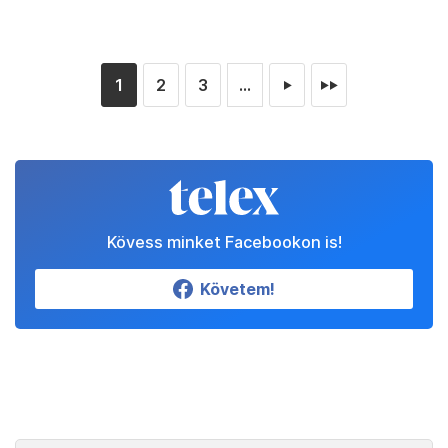
1
2
3
...
►
►►
Kövess minket Facebookon is!
Követem!