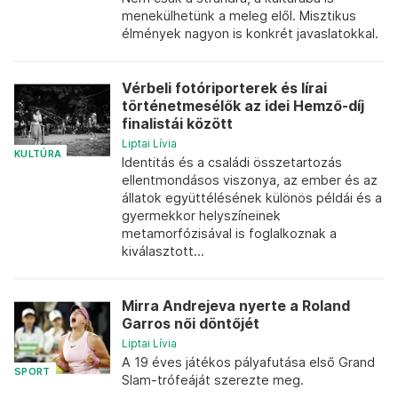
menekülhetünk a meleg elől. Misztikus
élmények nagyon is konkrét javaslatokkal.
Vérbeli fotóriporterek és lírai
történetmesélők az idei Hemző-díj
finalistái között
Liptai Lívia
KULTÚRA
Identitás és a családi összetartozás
ellentmondásos viszonya, az ember és az
állatok együttélésének különös példái és a
gyermekkor helyszíneinek
metamorfózisával is foglalkoznak a
kiválasztott...
Mirra Andrejeva nyerte a Roland
Garros női döntőjét
Liptai Lívia
A 19 éves játékos pályafutása első Grand
SPORT
Slam-trófeáját szerezte meg.