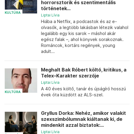
horrorsztorik és szentimentális
történetek...
KULTÚRA
Liptai Lívia
Hiába a Netflix, a podcastok és az e-
olvasók, a legtöbb lakásban létezik valahol
legalább egy kis sarok – máshol akár
egész falak –, ahol könyvek sorakoznak.
Románcok, kortárs regények, young
adult...
Meghalt Bak Róbert költő, kritikus, a
Telex–Karakter szerzője
Liptai Lívia
A 40 éves költő, tanár és újságíró hosszú
KULTÚRA
évek óta küzdött az ALS-szel.
Gryllus Dorka: Nehéz, amikor valakit
szexszimbólumnak kiáltanak ki, de
mindenkit azzal biztatok:...
Liptai Lívia