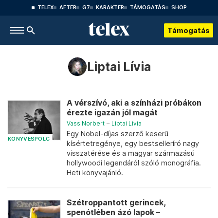
TELEX
AFTER
G7
KARAKTER
TÁMOGATÁS
SHOP
Támogatás
Liptai Lívia
A vérszívó, aki a színházi próbákon
érezte igazán jól magát
Vass Norbert
–
Liptai Lívia
Egy Nobel-díjas szerző keserű
KÖNYVESPOLC
kísértetregénye, egy bestselleríró nagy
visszatérése és a magyar származású
hollywoodi legendáról szóló monográfia.
Heti könyvajánló.
Szétroppantott gerincek,
spenótlében ázó lapok –