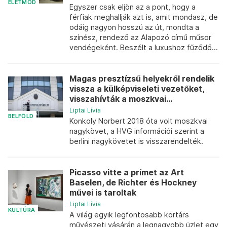
ÉLETMÓD
Egyszer csak eljön az a pont, hogy a
férfiak meghallják azt is, amit mondasz, de
odáig nagyon hosszú az út, mondta a
színész, rendező az Alapozó című műsor
vendégeként. Beszélt a luxushoz fűződő...
Magas presztízsű helyekről rendelik
vissza a külképviseleti vezetőket,
visszahívták a moszkvai...
Liptai Lívia
BELFÖLD
Konkoly Norbert 2018 óta volt moszkvai
nagykövet, a HVG információi szerint a
berlini nagykövetet is visszarendelték.
Picasso vitte a prímet az Art
Baselen, de Richter és Hockney
művei is taroltak
Liptai Lívia
KULTÚRA
A világ egyik legfontosabb kortárs
művészeti vásárán a legnagyobb üzlet egy