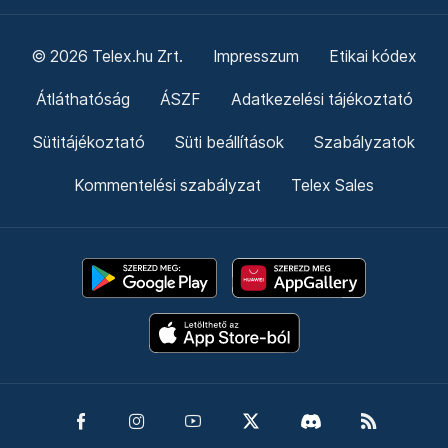
© 2026 Telex.hu Zrt.
Impresszum
Etikai kódex
Átláthatóság
ÁSZF
Adatkezelési tájékoztató
Sütitájékoztató
Süti beállítások
Szabályzatok
Kommentelési szabályzat
Telex Sales