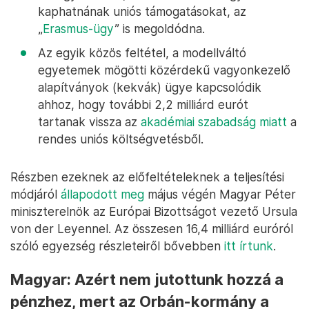
kaphatnának uniós támogatásokat, az
„
Erasmus-ügy
” is megoldódna.
Az egyik közös feltétel, a modellváltó
egyetemek mögötti közérdekű vagyonkezelő
alapítványok (kekvák) ügye kapcsolódik
ahhoz, hogy további 2,2 milliárd eurót
tartanak vissza az
akadémiai szabadság miatt
a
rendes uniós költségvetésből.
Részben ezeknek az előfeltételeknek a teljesítési
módjáról
állapodott meg
május végén Magyar Péter
miniszterelnök az Európai Bizottságot vezető Ursula
von der Leyennel. Az összesen 16,4 milliárd euróról
szóló egyezség részleteiről bővebben
itt írtunk
.
Magyar: Azért nem jutottunk hozzá a
pénzhez, mert az Orbán-kormány a