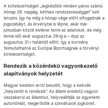
A kötelezettséget „legkésőbb minden páros számú
hónap 28. napjáig, kéthavi rendszerességgel” kell
letudni. Így ha még a hónap vége előtt elfogadnák a
jogszabályt, és érvénybe is lépne, akár már
júniusban közzé kellene tenni az adatokat, de még
lenne idő akár augusztus 28-ig is – épp az
augusztus 31-i határidő előtt. Így a kormány
felmutathatná az Európai Bizottságnak a törvényi
kötelezettséget.
Rendezik a közérdekű vagyonkezelő
alapítványok helyzetét
Magyar kedden arról beszélt, hogy a kekvák
„helyzetét is rendezik”. Az állami eredetű vagyon
visszakerül az államhoz, helyreállítják az egyetemi
autonómiát, megerősítik a szenátusok jogköreit.