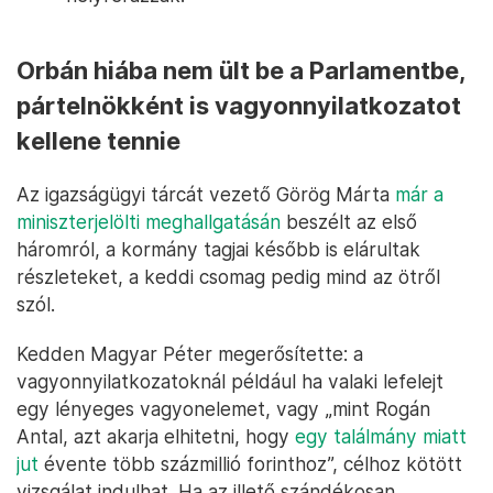
Orbán hiába nem ült be a Parlamentbe,
pártelnökként is vagyonnyilatkozatot
kellene tennie
Az igazságügyi tárcát vezető Görög Márta
már a
miniszterjelölti meghallgatásán
beszélt az első
háromról, a kormány tagjai később is elárultak
részleteket, a keddi csomag pedig mind az ötről
szól.
Kedden Magyar Péter megerősítette: a
vagyonnyilatkozatoknál például ha valaki lefelejt
egy lényeges vagyonelemet, vagy „mint Rogán
Antal, azt akarja elhitetni, hogy
egy találmány miatt
jut
évente több százmillió forinthoz”, célhoz kötött
vizsgálat indulhat. Ha az illető szándékosan