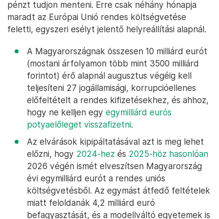
pénzt tudjon menteni. Erre csak néhány hónapja
maradt az Európai Unió rendes költségvetése
feletti, egyszeri esélyt jelentő helyreállítási alapnál.
A Magyarországnak összesen 10 milliárd eurót
(mostani árfolyamon több mint 3500 milliárd
forintot) érő alapnál augusztus végéig kell
teljesíteni 27 jogállamisági, korrupcióellenes
előfeltételt a rendes kifizetésekhez, és ahhoz,
hogy ne kelljen egy
egymilliárd eurós
potyaelőleget visszafizetni
.
Az elvárások kipipáltatásával azt is meg lehet
előzni, hogy
2024-hez
és
2025-höz hasonlóan
2026 végén ismét elveszítsen Magyarország
évi egymilliárd eurót a rendes uniós
költségvetésből. Az egymást átfedő feltételek
miatt feloldanák 4,2 milliárd euró
befagyasztását, és a modellváltó egyetemek is