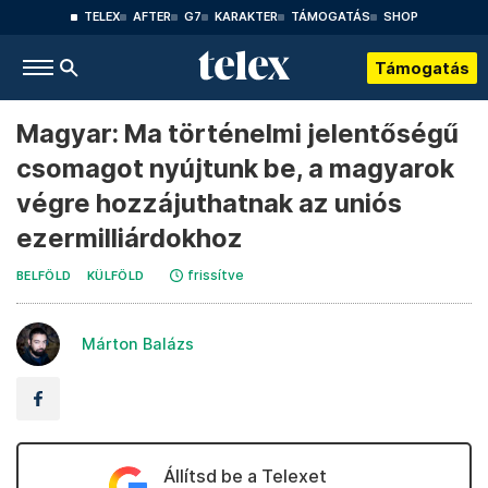
TELEX
AFTER
G7
KARAKTER
TÁMOGATÁS
SHOP
Támogatás
Magyar: Ma történelmi jelentőségű
csomagot nyújtunk be, a magyarok
végre hozzájuthatnak az uniós
ezermilliárdokhoz
frissítve
BELFÖLD
KÜLFÖLD
Márton Balázs
Állítsd be a Telexet