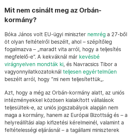
Mit nem csinált meg az Orbán-
kormány?
Bóka János volt EU-ügyi miniszter
nemrég
a 27-ből
öt olyan feltételről beszélt, ahol – szépítőleg
fogalmazva – „maradt vita arról, hogy a teljesítés
megfelelő-e”. A kekváknál már
kevésbé
virágnyelven mondták ki
, és Navracsics Tibor a
vagyonnyilatkozatoknál
teljesen egyértelműen
beszélt arról, hogy ”mi nem teljesítettük„.
Azt, hogy a még az Orbán-kormány alatt, az uniós
intézményekkel közösen kialakított vállalások
teljesültek-e, az uniós jogszabályok alapján nem
maga a kormány, hanem az Európai Bizottság és – a
helyreállítási alap kifizetési kérelmeinél, valamint a
feltételességi eljárásnál – a tagállami miniszterek