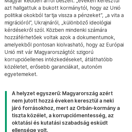
Magyar kedden arról beszélt: „éveken keresztül
azt hallgattuk a bukott kormánytól, hogy az Unió
politikai okokból tartja vissza a pénzeket”, „a vita a
migrációról”, Ukrajnáról, „különböző ideológiai
kérdésekről szól. Közben mindenki számára
hozzáférhetőek voltak azok a dokumentumok,
amelyekből pontosan kiolvasható, hogy az Európai
Unió mit vár Magyarországtól: szigorú
korrupcióellenes intézkedéseket, átláthatóbb
közéletet, erősebb garanciákat, autonóm
egyetemeket.
A helyzet egyszerű: Magyarország azért
nem jutott hozzá éveken keresztül a neki
járó forrásokhoz, mert az Orbán-kormány a
tiszta közélet, a korrupciómentesség, az
oktatási és kutatási szabadság esküdt
ellensége volt.