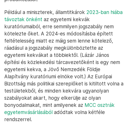
Például a miniszterek, államtitkárok
2023-ban hiába
távoztak önként
az egyetemi kekvák
kuratóriumaiból, erre semmilyen jogszabály nem
kötelezte őket. A 2024-es módosításba épített
feltételesség miatt ez máig sem lenne kötelező,
ráadásul a jogszabály megkülönböztette az
egyetemi kekvákat a többiektől. (Lázár János
építési és közlekedési tárcavezetőként is egy nem
egyetemi kekva, a Jövő Nemzedék Földje
Alapítvány kuratóriumi elnöke volt.) Az Európai
Bizottság más politikai szereplőket is kitiltott volna a
testületekből, és minden kekvára ugyanolyan
szabályokat akart, hogy elkerülje az olyan
bonyodalmakat, mint amilyenek az
MCC osztrák
egyetemvásárlásából
adódtak volna kétféle
rendszerrel.