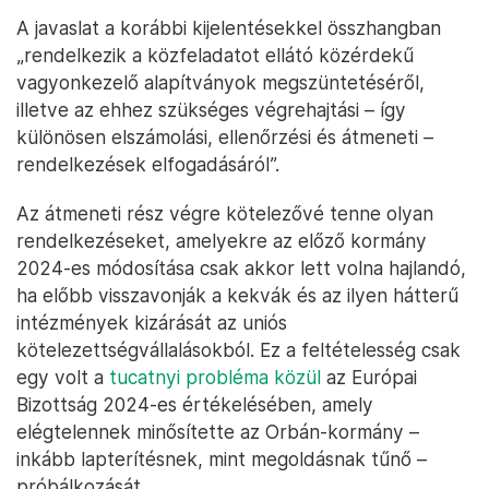
A javaslat a korábbi kijelentésekkel összhangban
„rendelkezik a közfeladatot ellátó közérdekű
vagyonkezelő alapítványok megszüntetéséről,
illetve az ehhez szükséges végrehajtási – így
különösen elszámolási, ellenőrzési és átmeneti –
rendelkezések elfogadásáról”.
Az átmeneti rész végre kötelezővé tenne olyan
rendelkezéseket, amelyekre az előző kormány
2024-es módosítása csak akkor lett volna hajlandó,
ha előbb visszavonják a kekvák és az ilyen hátterű
intézmények kizárását az uniós
kötelezettségvállalásokból. Ez a feltételesség csak
egy volt a
tucatnyi probléma közül
az Európai
Bizottság 2024-es értékelésében, amely
elégtelennek minősítette az Orbán-kormány –
inkább lapterítésnek, mint megoldásnak tűnő –
próbálkozását.