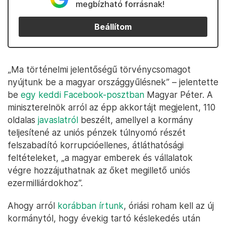
megbízható forrásnak!
Beállítom
„Ma történelmi jelentőségű törvénycsomagot
nyújtunk be a magyar országgyűlésnek” – jelentette
be
egy keddi Facebook-posztban
Magyar Péter. A
miniszterelnök arról az épp akkortájt megjelent, 110
oldalas
javaslatról
beszélt, amellyel a kormány
teljesítené az uniós pénzek túlnyomó részét
felszabadító korrupcióellenes, átláthatósági
feltételeket, „a magyar emberek és vállalatok
végre hozzájuthatnak az őket megillető uniós
ezermilliárdokhoz”.
Ahogy arról
korábban írtunk
, óriási roham kell az új
kormánytól, hogy évekig tartó késlekedés után