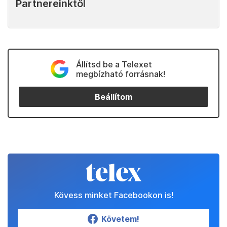
Partnereinktől
Állítsd be a Telexet
megbízható forrásnak!
Beállítom
Kövess minket Facebookon is!
Követem!