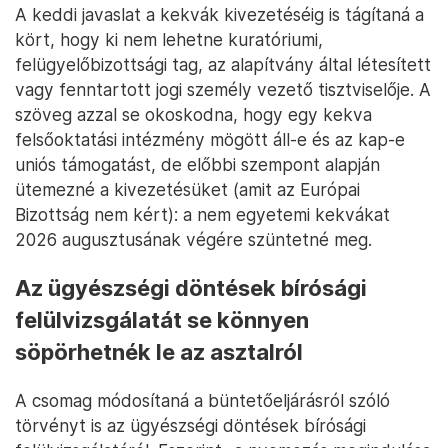
A keddi javaslat a kekvák kivezetéséig is tágítaná a
kört, hogy ki nem lehetne kuratóriumi,
felügyelőbizottsági tag, az alapítvány által létesített
vagy fenntartott jogi személy vezető tisztviselője. A
szöveg azzal se okoskodna, hogy egy kekva
felsőoktatási intézmény mögött áll-e és az kap-e
uniós támogatást, de előbbi szempont alapján
ütemezné a kivezetésüket (amit az Európai
Bizottság nem kért): a nem egyetemi kekvákat
2026 augusztusának végére szüntetné meg.
Az ügyészségi döntések bírósági
felülvizsgálatát se könnyen
söpörhetnék le az asztalról
A csomag módosítaná a büntetőeljárásról szóló
törvényt is az ügyészségi döntések bírósági