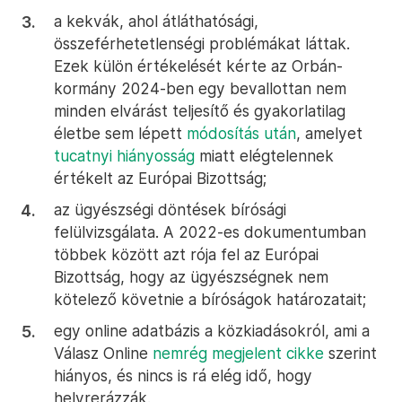
a kekvák, ahol átláthatósági,
összeférhetetlenségi problémákat láttak.
Ezek külön értékelését kérte az Orbán-
kormány 2024-ben egy bevallottan nem
minden elvárást teljesítő és gyakorlatilag
életbe sem lépett
módosítás után
, amelyet
tucatnyi hiányosság
miatt elégtelennek
értékelt az Európai Bizottság;
az ügyészségi döntések bírósági
felülvizsgálata. A 2022-es dokumentumban
többek között azt rója fel az Európai
Bizottság, hogy az ügyészségnek nem
kötelező követnie a bíróságok határozatait;
egy online adatbázis a közkiadásokról, ami a
Válasz Online
nemrég megjelent cikke
szerint
hiányos, és nincs is rá elég idő, hogy
helyrerázzák.