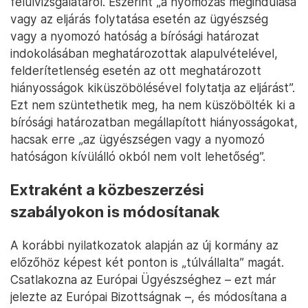
felülvizsgálatáról. Eszerint „a nyomozás megindulása
vagy az eljárás folytatása esetén az ügyészség
vagy a nyomozó hatóság a bírósági határozat
indokolásában meghatározottak alapulvételével,
felderítetlenség esetén az ott meghatározott
hiányosságok kiküszöbölésével folytatja az eljárást”.
Ezt nem szüntethetik meg, ha nem küszöbölték ki a
bírósági határozatban megállapított hiányosságokat,
hacsak erre „az ügyészségen vagy a nyomozó
hatóságon kívülálló okból nem volt lehetőség”.
Extraként a közbeszerzési
szabályokon is módosítanak
A korábbi nyilatkozatok alapján az új kormány az
előzőhöz képest két ponton is „túlvállalta” magát.
Csatlakozna az Európai Ügyészséghez – ezt már
jelezte az Európai Bizottságnak –, és módosítana a