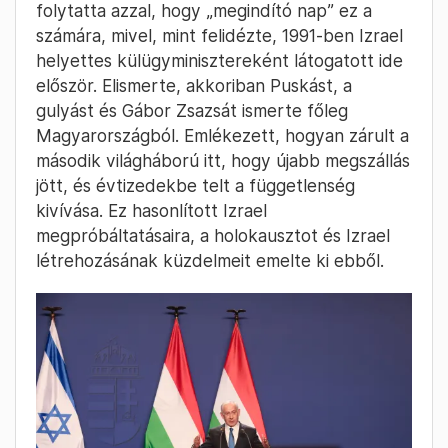
folytatta azzal, hogy „megindító nap” ez a
számára, mivel, mint felidézte, 1991-ben Izrael
helyettes külügyminisztereként látogatott ide
először. Elismerte, akkoriban Puskást, a
gulyást és Gábor Zsazsát ismerte főleg
Magyarországból. Emlékezett, hogyan zárult a
második világháború itt, hogy újabb megszállás
jött, és évtizedekbe telt a függetlenség
kivívása. Ez hasonlított Izrael
megpróbáltatásaira, a holokausztot és Izrael
létrehozásának küzdelmeit emelte ki ebből.