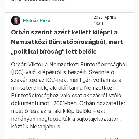
2025. April 3. –
Molnár Réka
13:01
Orbán szerint azért kellett kilépni a
Nemzetközi Büntetőbíróságból, mert
„politikai bíróság” lett belőle
Orbán Viktor a Nemzetközi Büntetőbíróságból
(ICC) való kilépésről is beszélt. Szerinte ő
szakértője az ICC-nek, mert „én voltam az a
miniszterelnök, aki aláírtam a Nemzetközi
Büntetőbírósághoz való csatlakozásról szóló
dokumentumot” 2001-ben. Orbán hozzátette:
most ő lesz az is, aki kilép belőle – ezt
néhányan megtapsolták a sajtótájékoztatón,
köztük Netanjahu is.