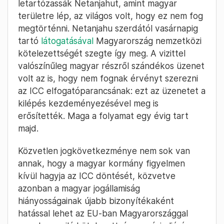
letartózassák Netanjahut, amint magyar
területre lép, az világos volt, hogy ez nem fog
megtörténni. Netanjahu szerdától vasárnapig
tartó
látogatásával
Magyarország nemzetközi
kötelezettségét szegte így meg. A vizittel
valószínűleg magyar részről szándékos üzenet
volt az is, hogy nem fognak érvényt szerezni
az ICC elfogatóparancsának: ezt az üzenetet a
kilépés kezdeményezésével meg is
erősítették. Maga a folyamat egy évig tart
majd.
Közvetlen jogkövetkezménye nem sok van
annak, hogy a magyar kormány figyelmen
kívül hagyja az ICC döntését, közvetve
azonban a magyar jogállamiság
hiányosságainak újabb bizonyítékaként
hatással lehet az EU-ban Magyarországgal