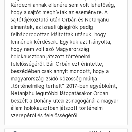
Kérdezni annak ellenére sem volt lehetőség,
hogy a sajtót meghívták az eseményre. A
sajtótájékoztató után Orbán és Netanjahu
elmentek, az izraeli újságírók pedig
felháborodottan kiáltottak utánuk, hogy
lennének kérdéseik. Egyikük azt hiányolta,
hogy nem volt szó Magyarország
holokausztban játszott történelmi
felelősségéről. Bár Orbán ezt érintette,
beszédében csak annyit mondott, hogy a
magyarországi zsidó közösség múltja
„történelmileg terhelt”. 2017-ben egyébként,
Netanjahu legutóbbi látogatásakor Orbán
beszélt a Dohány utcai zsinagógánál a magyar
állam holokausztban játszott történelmi
szerepéről és felelősségéről.