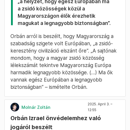
„a helyzet, hogy egész Európában ma
a zsidó közösségek közül a
Magyarországon élők érezhetik
magukat a legnagyobb biztonságban”.
Orbán arról is beszélt, hogy Magyarország a
szabadság szigete volt Európában, „a zsidó-
keresztény civilizáció elszánt őre”. „A sajtónak
mondom, hogy a magyar zsidó közösség
lélekszámát tekintve Magyarország Európa
harmadik legnagyobb közössége. (…) Ma ők
vannak egész Európában a legnagyobb
biztonságban” – ismételte Orbán.
2025. April 3. –
Molnár Zoltán
12:55
Orbán Izrael önvédelemhez való
jogáról beszélt