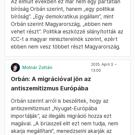
Az elmúlt években ez már nem egy pártatlan
bíróság Orbán szerint, hanem „egy politikai
bíróság”. „Egy demokratikus jogállam”, mint
Orbán szerint Magyarország, „ebben nem
vehet részt”. Politikai eszközzé silányították az
ICC-t a magyar miniszterelnök szerint, ezért
ebben nem vesz többet részt Magyarország.
2025. April 3. –
Molnár Zoltán
13:00
Orbán: A migrációval jön az
antiszemitizmus Európába
Orbán szerint arról is beszéltek, hogy az
antiszemitizmust „Nyugat-Európába
importálják”, az illegális migráció hozza ezt
magával. „A brüsszeli elit ezt nem tudja, nem
akarja megállítani”, menedzselni akarják az