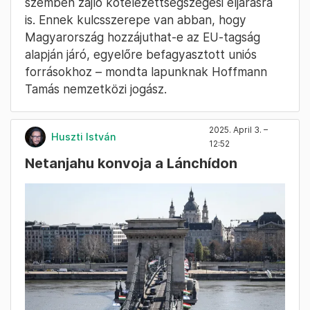
szemben zajló kötelezettségszegési eljárásra
is. Ennek kulcsszerepe van abban, hogy
Magyarország hozzájuthat-e az EU-tagság
alapján járó, egyelőre befagyasztott uniós
forrásokhoz – mondta lapunknak Hoffmann
Tamás nemzetközi jogász.
2025. April 3. –
Huszti István
12:52
Netanjahu konvoja a Lánchídon