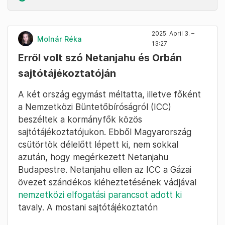
2025. April 3. –
Molnár Réka
13:27
Erről volt szó Netanjahu és Orbán
sajtótájékoztatóján
A két ország egymást méltatta, illetve főként
a Nemzetközi Büntetőbíróságról (ICC)
beszéltek a kormányfők közös
sajtótájékoztatójukon. Ebből Magyarország
csütörtök délelőtt lépett ki, nem sokkal
azután, hogy megérkezett Netanjahu
Budapestre. Netanjahu ellen az ICC a Gázai
övezet szándékos kiéheztetésének vádjával
nemzetközi elfogatási parancsot adott ki
tavaly. A mostani sajtótájékoztatón