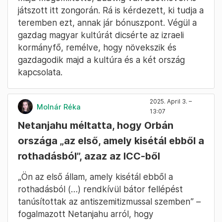
játszott itt zongorán. Rá is kérdezett, ki tudja a
teremben ezt, annak jár bónuszpont. Végül a
gazdag magyar kultúrát dicsérte az izraeli
kormányfő, remélve, hogy növekszik és
gazdagodik majd a kultúra és a két ország
kapcsolata.
2025. April 3. –
Molnár Réka
13:07
Netanjahu méltatta, hogy Orbán
országa „az első, amely kisétál ebből a
rothadásból”, azaz az ICC-ből
„Ön az első állam, amely kisétál ebből a
rothadásból (…) rendkívül bátor fellépést
tanúsítottak az antiszemitizmussal szemben” –
fogalmazott Netanjahu arról, hogy