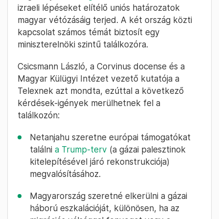
izraeli lépéseket elítélő uniós határozatok
magyar vétózásáig terjed. A két ország közti
kapcsolat számos témát biztosít egy
miniszterelnöki szintű találkozóra.
Csicsmann László, a Corvinus docense és a
Magyar Külügyi Intézet vezető kutatója a
Telexnek azt mondta, ezúttal a következő
kérdések-igények merülhetnek fel a
találkozón:
Netanjahu szeretne európai támogatókat
találni
a Trump-terv
(a gázai palesztinok
kitelepítésével járó rekonstrukciója)
megvalósításához.
Magyarország szeretné elkerülni a gázai
háború eszkalációját, különösen, ha az