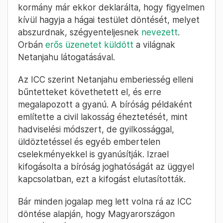
kormány már ekkor deklarálta, hogy figyelmen
kívül hagyja a hágai testület döntését, melyet
abszurdnak, szégyenteljesnek
nevezett
.
Orbán
erős üzenetet küldött
a világnak
Netanjahu látogatásával.
Az ICC szerint Netanjahu emberiesség elleni
bűntetteket követhetett el, és erre
megalapozott a gyanú. A bíróság példaként
említette a civil lakosság éheztetését, mint
hadviselési módszert, de gyilkossággal,
üldöztetéssel és egyéb embertelen
cselekményekkel is gyanúsítják. Izrael
kifogásolta a bíróság joghatóságát az üggyel
kapcsolatban, ezt a kifogást elutasították.
Bár minden jogalap meg lett volna rá az ICC
döntése alapján, hogy Magyarországon