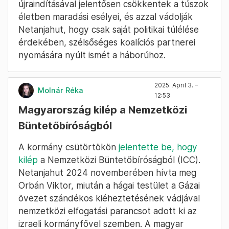
újraindításával jelentősen csökkentek a túszok
életben maradási esélyei, és azzal vádolják
Netanjahut, hogy csak saját politikai túlélése
érdekében, szélsőséges koalíciós partnerei
nyomására nyúlt ismét a háborúhoz.
2025. April 3. –
Molnár Réka
12:53
Magyarország kilép a Nemzetközi
Büntetőbíróságból
A kormány csütörtökön
jelentette be, hogy
kilép
a Nemzetközi Büntetőbíróságból (ICC).
Netanjahut 2024 novemberében hívta meg
Orbán Viktor, miután a hágai testület a Gázai
övezet szándékos kiéheztetésének vádjával
nemzetközi elfogatási parancsot adott ki az
izraeli kormányfővel szemben. A magyar