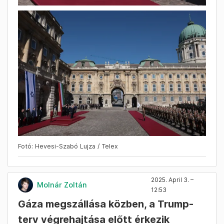
Fotó: Hevesi-Szabó Lujza / Telex
2025. April 3. –
Molnár Zoltán
12:53
Gáza megszállása közben, a Trump-
terv végrehajtása előtt érkezik