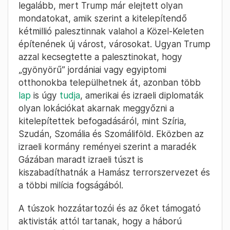
legalább, mert Trump már elejtett olyan
mondatokat, amik szerint a kitelepítendő
kétmillió palesztinnak valahol a Közel-Keleten
építenének új várost, városokat. Ugyan Trump
azzal kecsegtette a palesztinokat, hogy
„gyönyörű” jordániai vagy egyiptomi
otthonokba települhetnek át, azonban több
lap
is úgy
tudja
, amerikai és izraeli diplomaták
olyan lokációkat akarnak meggyőzni a
kitelepítettek befogadásáról, mint Szíria,
Szudán, Szomália és Szomáliföld. Eközben az
izraeli kormány reményei szerint a maradék
Gázában maradt izraeli túszt is
kiszabadíthatnák a Hamász terrorszervezet és
a többi milícia fogságából.
A túszok hozzátartozói és az őket támogató
aktivisták attól tartanak, hogy a háború