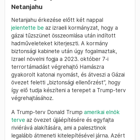
Netanjahu
Netanjahu érkezése előtt két nappal
jelentette be
az izraeli kormányzat, hogy a
gázai tűzszünet összeomlása után indított
hadműveleteket kiterjeszti. A kormány
biztonsági kabinete után úgy fogalmaztak,
Izrael növelni fogja a 2023. október 7-i
terrortámadást végrehajtó Hamászra
gyakorolt katonai nyomást, és átveszi a Gázai
övezet feletti „biztonsági ellenőrzést”, hogy
így elő tudja készíteni a terepet a Trump-terv
végrehajtásához.
A Trump-terv Donald Trump
amerikai elnök
terve
az övezet újjáépítésére és egyfajta
riviérává alakítására, ami a palesztinok
legalább átmeneti kitelepítésével járna. Azért