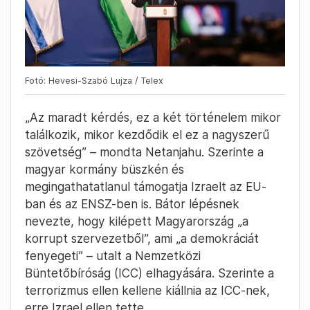
Fotó: Hevesi-Szabó Lujza / Telex
„Az maradt kérdés, ez a két történelem mikor
találkozik, mikor kezdődik el ez a nagyszerű
szövetség” – mondta Netanjahu. Szerinte a
magyar kormány büszkén és
megingathatatlanul támogatja Izraelt az EU-
ban és az ENSZ-ben is. Bátor lépésnek
nevezte, hogy kilépett Magyarország „a
korrupt szervezetből”, ami „a demokráciát
fenyegeti” – utalt a Nemzetközi
Büntetőbíróság (ICC) elhagyására. Szerinte a
terrorizmus ellen kellene kiállnia az ICC-nek,
erre Izrael ellen tette.