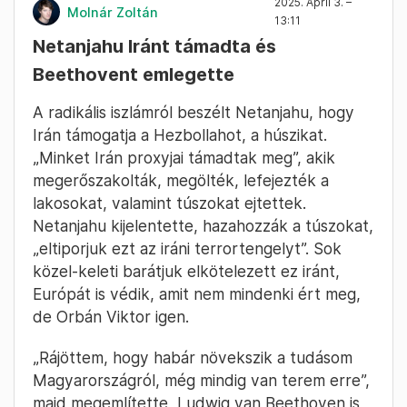
2025. April 3. –
Molnár Zoltán
13:11
Netanjahu Iránt támadta és
Beethovent emlegette
A radikális iszlámról beszélt Netanjahu, hogy
Irán támogatja a Hezbollahot, a húszikat.
„Minket Irán proxyjai támadtak meg”, akik
megerőszakolták, megölték, lefejezték a
lakosokat, valamint túszokat ejtettek.
Netanjahu kijelentette, hazahozzák a túszokat,
„eltiporjuk ezt az iráni terrortengelyt”. Sok
közel-keleti barátjuk elkötelezett ez iránt,
Európát is védik, amit nem mindenki ért meg,
de Orbán Viktor igen.
„Rájöttem, hogy habár növekszik a tudásom
Magyarországról, még mindig van terem erre”,
majd megemlítette, Ludwig van Beethoven is