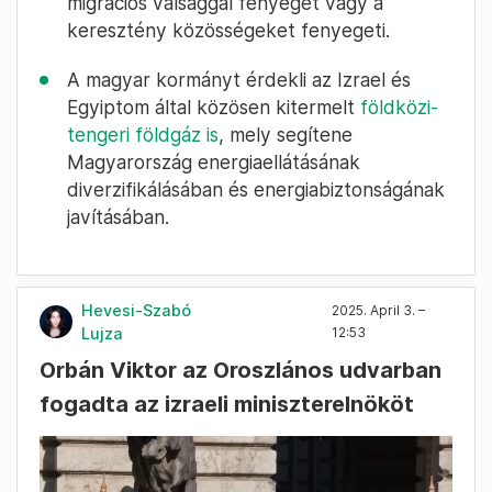
migrációs válsággal fenyeget vagy a
keresztény közösségeket fenyegeti.
A magyar kormányt érdekli az Izrael és
Egyiptom által közösen kitermelt
földközi-
tengeri földgáz is
, mely segítene
Magyarország energiaellátásának
diverzifikálásában és energiabiztonságának
javításában.
Hevesi-Szabó
2025. April 3. –
Lujza
12:53
Orbán Viktor az Oroszlános udvarban
fogadta az izraeli miniszterelnököt