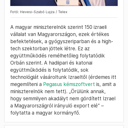
Fotó: Hevesi-Szabó Lujza / Telex
A magyar miniszterelnök szerint 150 izraeli
vállalat van Magyarországon, ezek értékes
befektetések, a gyógyszeriparban és a high-
tech szektorban jöttek létre. Ez az
együttműködés remélhetőleg folytatódik
Orbán szerint. A hadiipari és katonai
együttműködés is folytatódik, sok
technológiát vásároltunk Izraeltől (érdemes itt
megemlíteni a
Pegasus kémszoftvert
is, amit a
miniszterelnök nem tett). „Örülünk annak,
hogy semmilyen akadályt nem gördített Izrael
a Magyarországról irányuló export elé” –
folytatta a magyar kormányfő.