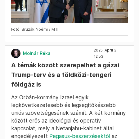
Fotó: Bruzák Noémi / MTI
2025. April 3. –
Molnár Réka
12:53
A témák között szerepelhet a gázai
Trump-terv és a földközi-tengeri
földgáz is
Az Orbán-kormány Izrael egyik
legkövetkezetesebb és legsegítőkészebb
uniós szövetségesének számít. A két kormány
között erős az ideológiai és operatív
kapcsolat, mely a Netanjahu-kabinet által
engedélyezett
Pegasus-beszerzésektől
az