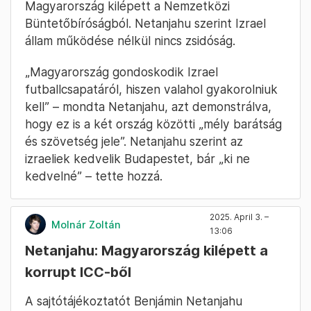
Magyarország kilépett a Nemzetközi
Büntetőbíróságból. Netanjahu szerint Izrael
állam működése nélkül nincs zsidóság.
„Magyarország gondoskodik Izrael
futballcsapatáról, hiszen valahol gyakorolniuk
kell” – mondta Netanjahu, azt demonstrálva,
hogy ez is a két ország közötti „mély barátság
és szövetség jele”. Netanjahu szerint az
izraeliek kedvelik Budapestet, bár „ki ne
kedvelné” – tette hozzá.
2025. April 3. –
Molnár Zoltán
13:06
Netanjahu: Magyarország kilépett a
korrupt ICC-ből
A sajtótájékoztatót Benjámin Netanjahu