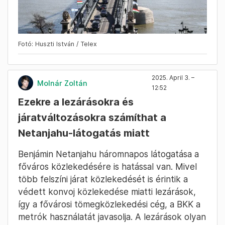
Fotó: Huszti István / Telex
2025. April 3. –
Molnár Zoltán
12:52
Ezekre a lezárásokra és
járatváltozásokra számíthat a
Netanjahu-látogatás miatt
Benjámin Netanjahu háromnapos látogatása a
főváros közlekedésére is hatással van. Mivel
több felszíni járat közlekedését is érintik a
védett konvoj közlekedése miatti lezárások,
így a fővárosi tömegközlekedési cég, a BKK a
metrók használatát javasolja. A lezárások olyan