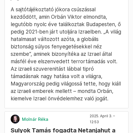
A sajtótájékoztató jókora csúszással
kezdődött, amin Orbán Viktor elmondta,
legutóbb nyolc éve találkoztak Budapesten, ő
pedig 2021-ben járt utoljára Izraelben. „A világ
hatalmasat változott azóta, a globális
biztonság súlyos fenyegetésekkel néz
szembe”, aminek bizonyítéka az Izrael által
másfél éve elszenvedett terrortámadás volt.
Az izraeli szuverenitást lábbal tipró
támadásnak nagy hatása volt a világra,
Magyarország pedig világossá tette, hogy kiáll
az izraeli emberek mellett – mondta Orbán,
kiemelve Izrael önvédelemhez való jogát.
2025. April 3. –
Molnár Réka
12:53
Sulyok Tamás fogadta Netanjahut a