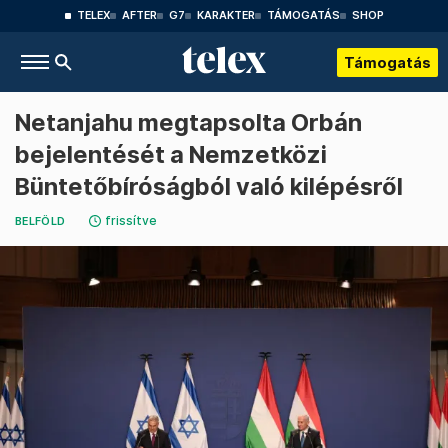
TELEX
AFTER
G7
KARAKTER
TÁMOGATÁS
SHOP
Támogatás
Netanjahu megtapsolta Orbán
bejelentését a Nemzetközi
Büntetőbíróságból való kilépésről
frissítve
BELFÖLD